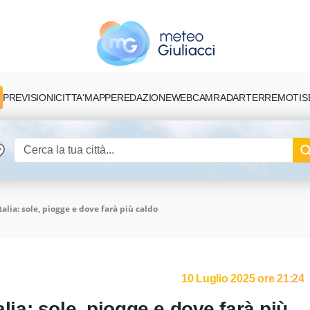
PREVISIONI
CITTA'
MAPPE
REDAZIONE
TERREMOTI
S
WEBCAM
RADAR
talia: sole, piogge e dove farà più caldo
10 Luglio 2025 ore 21:24
alia: sole, piogge e dove farà più