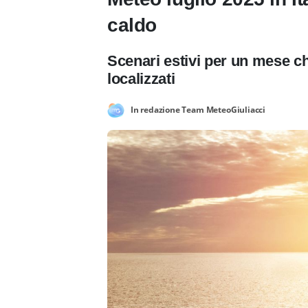
caldo
Scenari estivi per un mese ch
localizzati
In redazione Team MeteoGiuliacci