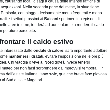
fe, causando locali disagi a causa delle intense raffiche di
ti acquazzoni. Nella seconda parte del mese, la situazione
lla Penisola, con piogge decisamente meno frequenti e meno
tali
e i settori prossimi ai
Balcani
sperimentino episodi di
o nelle aree interne, tenderà ad aumentare e a rendere il caldo
temperature percepite.
frontare il caldo estivo
te interessate dalle
ondate di calore
, sarà importante adottare
 come
mantenersi idratati
, evitare l’esposizione nelle ore più
geri. Chi viaggia o vive al
Nord
dovrà invece tenersi
 meteo per non farsi sorprendere da improvvisi temporali. In
ima dell’estate italiana: tanto
sole
, qualche breve fase piovosa
o al Sud e Isole Maggiori.