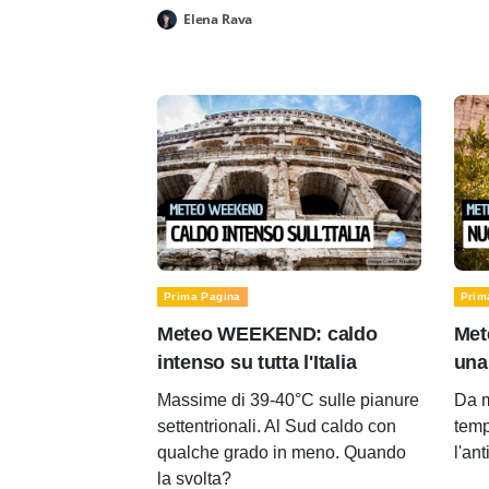
Elena Rava
Prima Pagina
Prim
Meteo WEEKEND: caldo
Met
intenso su tutta l'Italia
una
Massime di 39-40°C sulle pianure
Da m
settentrionali. Al Sud caldo con
temp
qualche grado in meno. Quando
l'an
la svolta?