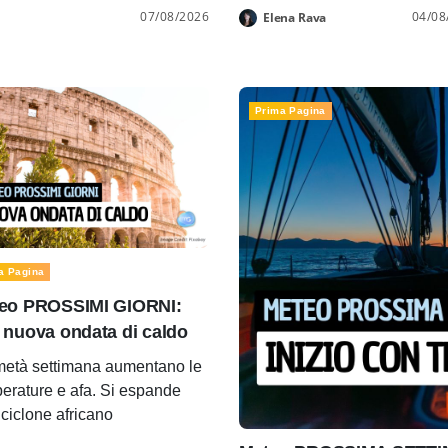
07/08/2026
04/08
Elena Rava
Prima Pagina
a Pagina
eo PROSSIMI GIORNI:
 nuova ondata di caldo
età settimana aumentano le
erature e afa. Si espande
ticiclone africano