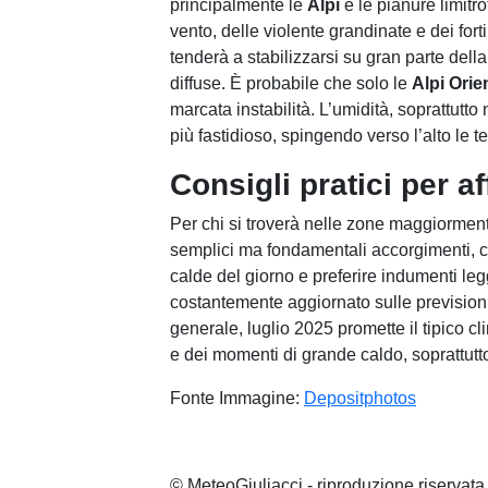
principalmente le
Alpi
e le pianure limitro
vento, delle violente grandinate e dei for
tenderà a stabilizzarsi su gran parte de
diffuse. È probabile che solo le
Alpi Orien
marcata instabilità. L’umidità, soprattutt
più fastidioso, spingendo verso l’alto le 
Consigli pratici per af
Per chi si troverà nelle zone maggiormen
semplici ma fondamentali accorgimenti,
calde del giorno e preferire indumenti leg
costantemente aggiornato sulle previsioni
generale, luglio 2025 promette il tipico cl
e dei momenti di grande caldo, soprattutt
Fonte Immagine:
Depositphotos
© MeteoGiuliacci - riproduzione riservata