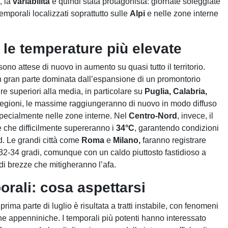
, la
variabilità
è quindi stata protagonista: giornate soleggiate
 temporali localizzati soprattutto sulle
Alpi
e nelle zone interne
 le temperature più elevate
ono attese di nuovo in aumento su quasi tutto il territorio.
 in gran parte dominata dall’espansione di un promontorio
ure superiori alla media, in particolare su
Puglia, Calabria,
 regioni, le massime raggiungeranno di nuovo in modo diffuso
pecialmente nelle zone interne. Nel
Centro-Nord
, invece, il
 che difficilmente supereranno i
34°C
, garantendo condizioni
d. Le grandi città come
Roma
e
Milano,
faranno registrare
i 32-34 gradi, comunque con un caldo piuttosto fastidioso a
di brezze che mitigheranno l’afa.
orali: cosa aspettarsi
a prima parte di luglio è risultata a tratti instabile, con fenomeni
ne appenniniche. I temporali più potenti hanno interessato