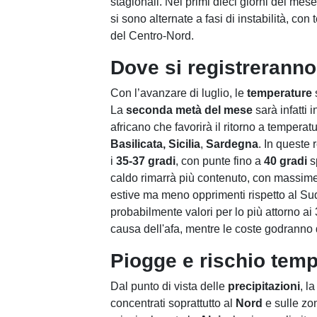
stagionali. Nei primi dieci giorni del mese
si sono alternate a fasi di instabilità, con
del Centro-Nord.
Dove si registreranno
Con l’avanzare di luglio, le
temperature
s
La
seconda metà del mese
sarà infatti
africano che favorirà il ritorno a temperat
Basilicata,
Sicilia
,
Sardegna
. In queste
i
35-37 gradi
, con punte fino a
40 gradi
s
caldo rimarrà più contenuto, con massime
estive ma meno opprimenti rispetto al Su
probabilmente valori per lo più attorno a
causa dell'afa, mentre le coste godranno 
Piogge e rischio temp
Dal punto di vista delle
precipitazioni
, l
concentrati soprattutto al
Nord
e sulle zo