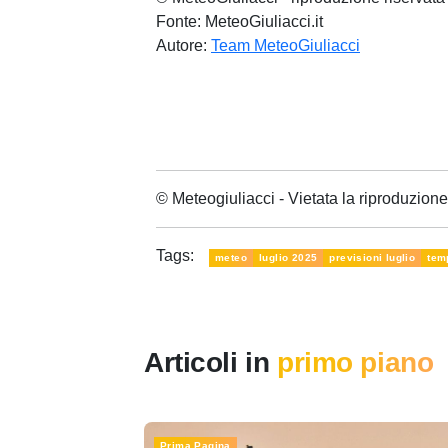
Fonte: MeteoGiuliacci.it
Autore:
Team MeteoGiuliacci
© Meteogiuliacci - Vietata la riproduzio
Tags:
meteo
luglio 2025
previsioni luglio
tem
Articoli in
primo piano
Prima Pagina