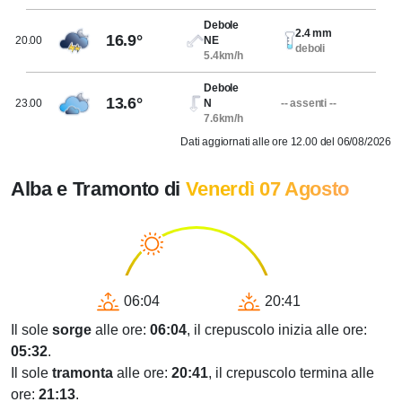
Debole
2.4 mm
16.9°
20.00
NE
deboli
5.4km/h
Debole
13.6°
23.00
N
-- assenti --
7.6km/h
Dati aggiornati alle ore 12.00 del 06/08/2026
Alba e Tramonto di
Venerdì 07 Agosto
06:04
20:41
Il sole
sorge
alle ore:
06:04
, il crepuscolo inizia alle ore:
05:32
.
Il sole
tramonta
alle ore:
20:41
, il crepuscolo termina alle
ore:
21:13
.