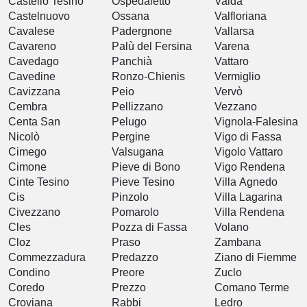
Castello Tesino
Ospedaletto
Valda
Castelnuovo
Ossana
Valfloriana
Cavalese
Padergnone
Vallarsa
Cavareno
Palù del Fersina
Varena
Cavedago
Panchià
Vattaro
Cavedine
Ronzo-Chienis
Vermiglio
Cavizzana
Peio
Vervò
Cembra
Pellizzano
Vezzano
Centa San
Pelugo
Vignola-Falesina
Nicolò
Pergine
Vigo di Fassa
Cimego
Valsugana
Vigolo Vattaro
Cimone
Pieve di Bono
Vigo Rendena
Cinte Tesino
Pieve Tesino
Villa Agnedo
Cis
Pinzolo
Villa Lagarina
Civezzano
Pomarolo
Villa Rendena
Cles
Pozza di Fassa
Volano
Cloz
Praso
Zambana
Commezzadura
Predazzo
Ziano di Fiemme
Condino
Preore
Zuclo
Coredo
Prezzo
Comano Terme
Croviana
Rabbi
Ledro