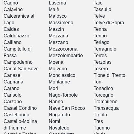
Cagnò
Luserna
Taio
Calavino
Malè
Tassullo
Calceranica al
Malosco
Telve
Lago
Massimeno
Telve di Sopra
Caldes
Mazzin
Tenna
Caldonazzo
Mezzana
Tenno
Calliano
Mezzano
Terlago
Campitello di
Mezzocorona
Terragnolo
Fassa
Mezzolombardo
Terres
Campodenno
Moena
Terzolas
Canal San Bovo
Molveno
Tesero
Canazei
Monclassico
Tione di Trento
Capriana
Montagne
Ton
Carano
Mori
Tonadico
Carisolo
Nago-Torbole
Torcegno
Carzano
Nanno
Trambileno
Castel Condino
Nave San Rocco
Transacqua
Castelfondo
Nogaredo
Trento
Castello-Molina
Nomi
Tres
di Fiemme
Novaledo
Tuenno