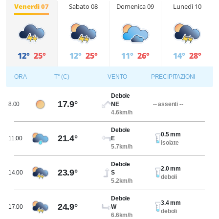
Venerdì 07
Sabato 08
Domenica 09
Lunedì 10
12°
25°
12°
25°
11°
26°
14°
28°
ORA
T° (C)
VENTO
PRECIPITAZIONI
Debole
17.9°
8.00
NE
-- assenti --
4.6km/h
Debole
0.5 mm
21.4°
11.00
E
isolate
5.7km/h
Debole
2.0 mm
23.9°
14.00
S
deboli
5.2km/h
Debole
3.4 mm
24.9°
17.00
W
deboli
6.6km/h