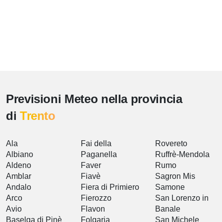
Previsioni Meteo nella provincia
di
Trento
Ala
Fai della
Rovereto
Albiano
Paganella
Ruffrè-Mendola
Aldeno
Faver
Rumo
Amblar
Fiavè
Sagron Mis
Andalo
Fiera di Primiero
Samone
Arco
Fierozzo
San Lorenzo in
Avio
Flavon
Banale
Baselga di Pinè
Folgaria
San Michele