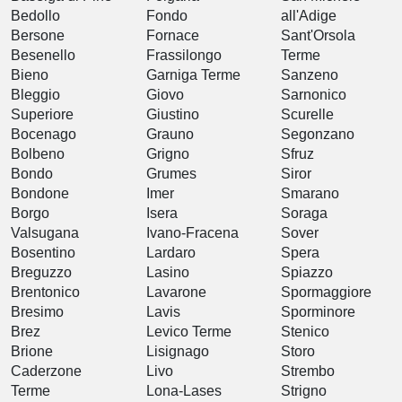
Bedollo
Fondo
all'Adige
Bersone
Fornace
Sant'Orsola
Besenello
Frassilongo
Terme
Bieno
Garniga Terme
Sanzeno
Bleggio
Giovo
Sarnonico
Superiore
Giustino
Scurelle
Bocenago
Grauno
Segonzano
Bolbeno
Grigno
Sfruz
Bondo
Grumes
Siror
Bondone
Imer
Smarano
Borgo
Isera
Soraga
Valsugana
Ivano-Fracena
Sover
Bosentino
Lardaro
Spera
Breguzzo
Lasino
Spiazzo
Brentonico
Lavarone
Spormaggiore
Bresimo
Lavis
Sporminore
Brez
Levico Terme
Stenico
Brione
Lisignago
Storo
Caderzone
Livo
Strembo
Terme
Lona-Lases
Strigno