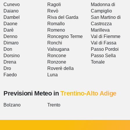
Cunevo
Ragoli
Madonna di
Daiano
Revò
Campiglio
Dambel
Riva del Garda
San Martino di
Daone
Romallo
Castrozza
Darè
Romeno
Marilleva
Denno
Roncegno Terme
Val di Fiemme
Dimaro
Ronchi
Val di Fassa
Don
Valsugana
Passo Pordoi
Dorsino
Roncone
Passo Sella
Drena
Ronzone
Tonale
Dro
Roverè della
Faedo
Luna
Previsioni Meteo in
Trentino-Alto Adige
Bolzano
Trento