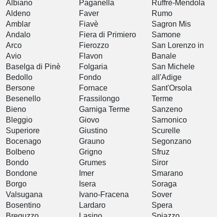
Albiano
Paganella
Ruffrè-Mendola
Aldeno
Faver
Rumo
Amblar
Fiavè
Sagron Mis
Andalo
Fiera di Primiero
Samone
Arco
Fierozzo
San Lorenzo in
Avio
Flavon
Banale
Baselga di Pinè
Folgaria
San Michele
Bedollo
Fondo
all'Adige
Bersone
Fornace
Sant'Orsola
Besenello
Frassilongo
Terme
Bieno
Garniga Terme
Sanzeno
Bleggio
Giovo
Sarnonico
Superiore
Giustino
Scurelle
Bocenago
Grauno
Segonzano
Bolbeno
Grigno
Sfruz
Bondo
Grumes
Siror
Bondone
Imer
Smarano
Borgo
Isera
Soraga
Valsugana
Ivano-Fracena
Sover
Bosentino
Lardaro
Spera
Breguzzo
Lasino
Spiazzo