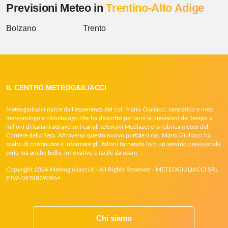
Previsioni Meteo in
Trentino-Alto Adige
Bolzano
Trento
IL CENTRO METEOGIULIACCI
Meteogiuliacci nasce dall’esperienza del col. Mario Giuliacci, simpatico e noto
meteorologo e climatologo che ha descritto per anni le previsioni del tempo a
milioni di italiani attraverso i canali televisivi Mediaset e la rubrica meteo del
Corriere della Sera. Attraverso questo nuovo portale il col. Mario Giuliacci ha
scelto di continuare a informare gli italiani fornendo loro un servizio previsionale
serio ma anche bello, innovativo e facile da usare.
Copyright 2026 Meteogiuliacci.it - All Rights Reserved - METEOGIULIACCI SRL
P.IVA 09788290964
Chi siamo