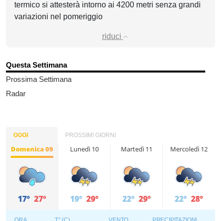
termico si attesterà intorno ai 4200 metri senza grandi
variazioni nel pomeriggio
riduci
Questa Settimana
Prossima Settimana
Radar
OGGI
PROSSIMI GIORNI
Domenica 09
Lunedì 10
Martedì 11
Mercoledì 12
17°
27°
19°
29°
22°
29°
22°
28°
ORA
T° (C)
VENTO
PRECIPITAZIONI