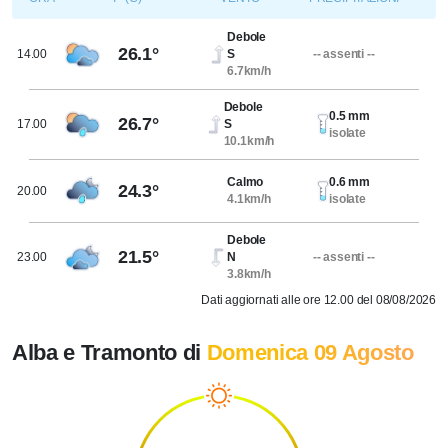
Debole
26.1°
14.00
S
-- assenti --
6.7km/h
Debole
0.5 mm
26.7°
17.00
S
isolate
10.1km/h
Calmo
0.6 mm
24.3°
20.00
4.1km/h
isolate
Debole
21.5°
23.00
N
-- assenti --
3.8km/h
Dati aggiornati alle ore 12.00 del 08/08/2026
Alba e Tramonto di
Domenica 09 Agosto