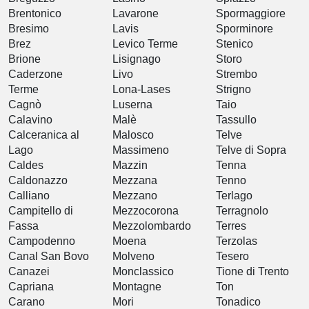
Brentonico
Lavarone
Spormaggiore
Bresimo
Lavis
Sporminore
Brez
Levico Terme
Stenico
Brione
Lisignago
Storo
Caderzone
Livo
Strembo
Terme
Lona-Lases
Strigno
Cagnò
Luserna
Taio
Calavino
Malè
Tassullo
Calceranica al
Malosco
Telve
Lago
Massimeno
Telve di Sopra
Caldes
Mazzin
Tenna
Caldonazzo
Mezzana
Tenno
Calliano
Mezzano
Terlago
Campitello di
Mezzocorona
Terragnolo
Fassa
Mezzolombardo
Terres
Campodenno
Moena
Terzolas
Canal San Bovo
Molveno
Tesero
Canazei
Monclassico
Tione di Trento
Capriana
Montagne
Ton
Carano
Mori
Tonadico