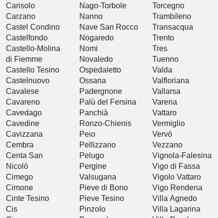
Carisolo
Nago-Torbole
Torcegno
Carzano
Nanno
Trambileno
Castel Condino
Nave San Rocco
Transacqua
Castelfondo
Nogaredo
Trento
Castello-Molina
Nomi
Tres
di Fiemme
Novaledo
Tuenno
Castello Tesino
Ospedaletto
Valda
Castelnuovo
Ossana
Valfloriana
Cavalese
Padergnone
Vallarsa
Cavareno
Palù del Fersina
Varena
Cavedago
Panchià
Vattaro
Cavedine
Ronzo-Chienis
Vermiglio
Cavizzana
Peio
Vervò
Cembra
Pellizzano
Vezzano
Centa San
Pelugo
Vignola-Falesina
Nicolò
Pergine
Vigo di Fassa
Cimego
Valsugana
Vigolo Vattaro
Cimone
Pieve di Bono
Vigo Rendena
Cinte Tesino
Pieve Tesino
Villa Agnedo
Cis
Pinzolo
Villa Lagarina