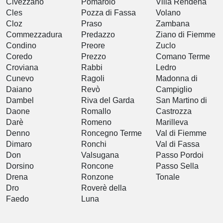
Civezzano
Pomarolo
Villa Rendena
Cles
Pozza di Fassa
Volano
Cloz
Praso
Zambana
Commezzadura
Predazzo
Ziano di Fiemme
Condino
Preore
Zuclo
Coredo
Prezzo
Comano Terme
Croviana
Rabbi
Ledro
Cunevo
Ragoli
Madonna di
Daiano
Revò
Campiglio
Dambel
Riva del Garda
San Martino di
Daone
Romallo
Castrozza
Darè
Romeno
Marilleva
Denno
Roncegno Terme
Val di Fiemme
Dimaro
Ronchi
Val di Fassa
Don
Valsugana
Passo Pordoi
Dorsino
Roncone
Passo Sella
Drena
Ronzone
Tonale
Dro
Roverè della
Faedo
Luna