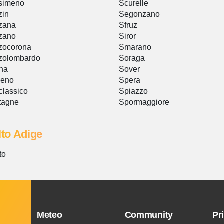
simeno
Scurelle
zin
Segonzano
zana
Sfruz
zano
Siror
zocorona
Smarano
zolombardo
Soraga
na
Sover
veno
Spera
lassico
Spiazzo
tagne
Spormaggiore
lto Adige
to
Meteo
Community
Pr