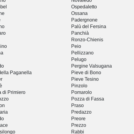
ano
Novaledo
bel
Ospedaletto
ne
Ossana
è
Padergnone
no
Palù del Fersina
aro
Panchià
Ronzo-Chienis
ino
Peio
na
Pellizzano
Pelugo
do
Pergine Valsugana
della Paganella
Pieve di Bono
r
Pieve Tesino
è
Pinzolo
a di Primiero
Pomarolo
ozzo
Pozza di Fassa
on
Praso
aria
Predazzo
do
Preore
nace
Prezzo
silongo
Rabbi