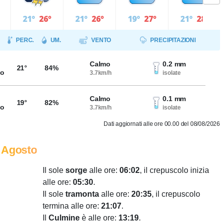
21°
26°
21°
26°
19°
27°
21°
28°
PERC.
UM.
VENTO
PRECIPITAZIONI
Calmo
0.2 mm
21°
84%
so
3.7km/h
isolate
Calmo
0.1 mm
19°
82%
so
3.7km/h
isolate
Dati aggiornati alle ore 00.00 del 08/08/2026
 Agosto
Il sole
sorge
alle ore:
06:02
, il crepuscolo inizia
alle ore:
05:30
.
Il sole
tramonta
alle ore:
20:35
, il crepuscolo
termina alle ore:
21:07
.
Il
Culmine
è alle ore:
13:19
.