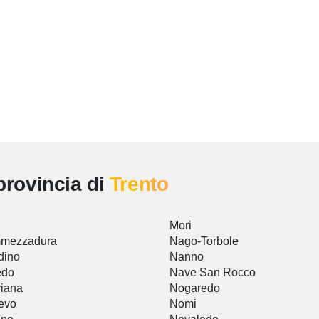
provincia di
Trento
Mori
mezzadura
Nago-Torbole
dino
Nanno
edo
Nave San Rocco
iana
Nogaredo
evo
Nomi