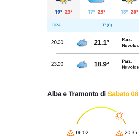
19°
23°
17°
25°
18°
26°
ORA
T° (C)
Parz.
21.1°
20.00
Nuvolo
Parz.
18.9°
23.00
Nuvolo
Alba e Tramonto di
Sabato 08
06:02
20:35