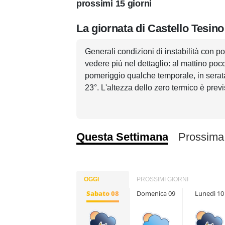
prossimi 15 giorni
La giornata di Castello Tesino
Generali condizioni di instabilità con po
vedere piú nel dettaglio: al mattino poc
pomeriggio qualche temporale, in serat
23°. L'altezza dello zero termico è prev
Questa Settimana
Prossima
OGGI
PROSSIMI GIORNI
Sabato 08
Domenica 09
Lunedì 10