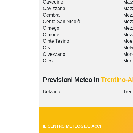
Cavedine
Mas
Cavizzana
Maz
Cembra
Mez
Centa San Nicolò
Mez
Cimego
Mez
Cimone
Mez
Cinte Tesino
Moe
Cis
Mol
Civezzano
Monc
Cles
Mon
Previsioni Meteo in
Trentino-A
Bolzano
Tren
IL CENTRO METEOGIULIACCI