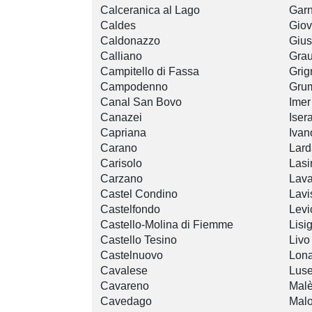
Calceranica al Lago
Garn
Caldes
Gio
Caldonazzo
Gius
Calliano
Gra
Campitello di Fassa
Grig
Campodenno
Gru
Canal San Bovo
Imer
Canazei
Iser
Capriana
Ivan
Carano
Lard
Carisolo
Lasi
Carzano
Lav
Castel Condino
Lavi
Castelfondo
Levi
Castello-Molina di Fiemme
Lisi
Castello Tesino
Livo
Castelnuovo
Lon
Cavalese
Lus
Cavareno
Mal
Cavedago
Mal