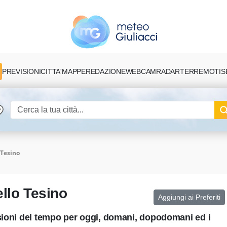
PREVISIONI
CITTA'
MAPPE
REDAZIONE
TERREMOTI
S
WEBCAM
RADAR
 Tesino
llo Tesino
Aggiungi ai Preferiti
isioni del tempo per oggi, domani, dopodomani ed i