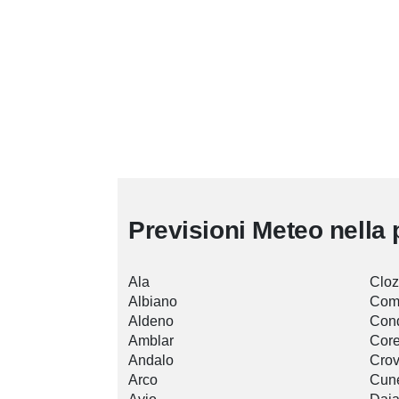
Previsioni Meteo nella 
Ala
Cloz
Albiano
Com
Aldeno
Con
Amblar
Cor
Andalo
Crov
Arco
Cun