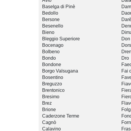
Avio
Dai
Baselga di Pinè
Dam
Bedollo
Dao
Bersone
Dar
Besenello
Den
Bieno
Dim
Bleggio Superiore
Don
Bocenago
Dors
Bolbeno
Dre
Bondo
Dro
Bondone
Fae
Borgo Valsugana
Fai 
Bosentino
Fave
Breguzzo
Fiav
Brentonico
Fier
Bresimo
Fier
Brez
Flav
Brione
Folg
Caderzone Terme
Fon
Cagnò
For
Calavino
Fras