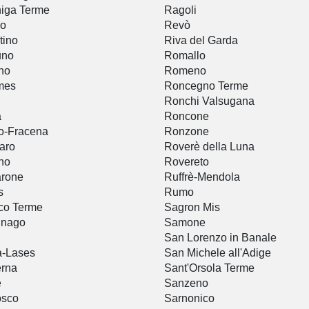
iga Terme
Ragoli
vo
Revò
tino
Riva del Garda
uno
Romallo
no
Romeno
mes
Roncegno Terme
Ronchi Valsugana
a
Roncone
o-Fracena
Ronzone
aro
Roverè della Luna
no
Rovereto
arone
Ruffrè-Mendola
s
Rumo
co Terme
Sagron Mis
gnago
Samone
San Lorenzo in Banale
a-Lases
San Michele all'Adige
erna
Sant'Orsola Terme
è
Sanzeno
osco
Sarnonico