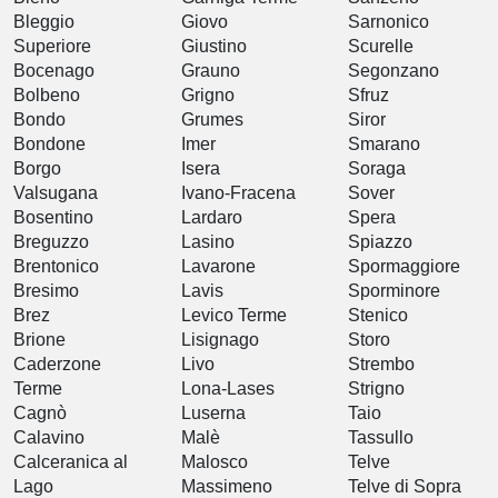
Bleggio
Giovo
Sarnonico
Superiore
Giustino
Scurelle
Bocenago
Grauno
Segonzano
Bolbeno
Grigno
Sfruz
Bondo
Grumes
Siror
Bondone
Imer
Smarano
Borgo
Isera
Soraga
Valsugana
Ivano-Fracena
Sover
Bosentino
Lardaro
Spera
Breguzzo
Lasino
Spiazzo
Brentonico
Lavarone
Spormaggiore
Bresimo
Lavis
Sporminore
Brez
Levico Terme
Stenico
Brione
Lisignago
Storo
Caderzone
Livo
Strembo
Terme
Lona-Lases
Strigno
Cagnò
Luserna
Taio
Calavino
Malè
Tassullo
Calceranica al
Malosco
Telve
Lago
Massimeno
Telve di Sopra