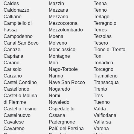
Caldes
Mazzin
Tenna
Caldonazzo
Mezzana
Tenno
Calliano
Mezzano
Terlago
Campitello di
Mezzocorona
Terragnolo
Fassa
Mezzolombardo
Terres
Campodenno
Moena
Terzolas
Canal San Bovo
Molveno
Tesero
Canazei
Monclassico
Tione di Trento
Capriana
Montagne
Ton
Carano
Mori
Tonadico
Carisolo
Nago-Torbole
Torcegno
Carzano
Nanno
Trambileno
Castel Condino
Nave San Rocco
Transacqua
Castelfondo
Nogaredo
Trento
Castello-Molina
Nomi
Tres
di Fiemme
Novaledo
Tuenno
Castello Tesino
Ospedaletto
Valda
Castelnuovo
Ossana
Valfloriana
Cavalese
Padergnone
Vallarsa
Cavareno
Palù del Fersina
Varena