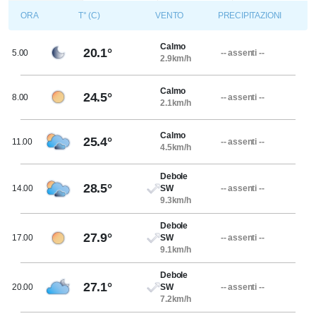
ORA
T° (C)
VENTO
PRECIPITAZIONI
Calmo
20.1°
5.00
-- assenti --
2.9km/h
Calmo
24.5°
8.00
-- assenti --
2.1km/h
Calmo
25.4°
11.00
-- assenti --
4.5km/h
Debole
28.5°
14.00
SW
-- assenti --
9.3km/h
Debole
27.9°
17.00
SW
-- assenti --
9.1km/h
Debole
27.1°
20.00
SW
-- assenti --
7.2km/h