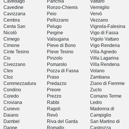
Cavedago
Panchià
Vattaro
Cavedine
Ronzo-Chienis
Vermiglio
Cavizzana
Peio
Vervò
Cembra
Pellizzano
Vezzano
Centa San
Pelugo
Vignola-Falesina
Nicolò
Pergine
Vigo di Fassa
Cimego
Valsugana
Vigolo Vattaro
Cimone
Pieve di Bono
Vigo Rendena
Cinte Tesino
Pieve Tesino
Villa Agnedo
Cis
Pinzolo
Villa Lagarina
Civezzano
Pomarolo
Villa Rendena
Cles
Pozza di Fassa
Volano
Cloz
Praso
Zambana
Commezzadura
Predazzo
Ziano di Fiemme
Condino
Preore
Zuclo
Coredo
Prezzo
Comano Terme
Croviana
Rabbi
Ledro
Cunevo
Ragoli
Madonna di
Daiano
Revò
Campiglio
Dambel
Riva del Garda
San Martino di
Daone
Romallo
Castrozza