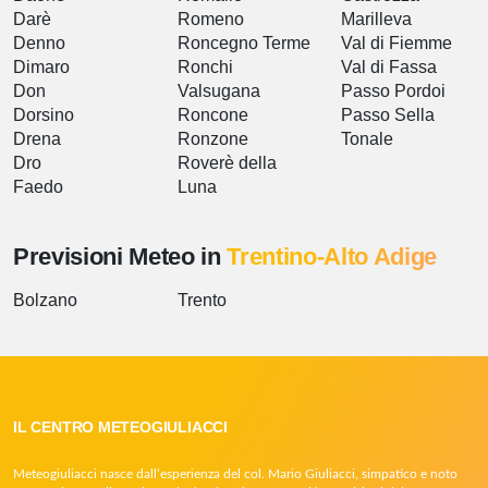
Darè
Romeno
Marilleva
Denno
Roncegno Terme
Val di Fiemme
Dimaro
Ronchi
Val di Fassa
Don
Valsugana
Passo Pordoi
Dorsino
Roncone
Passo Sella
Drena
Ronzone
Tonale
Dro
Roverè della
Faedo
Luna
Previsioni Meteo in
Trentino-Alto Adige
Bolzano
Trento
IL CENTRO METEOGIULIACCI
Meteogiuliacci nasce dall’esperienza del col. Mario Giuliacci, simpatico e noto