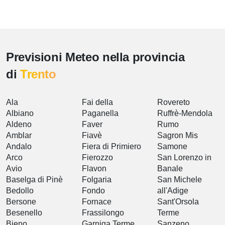
Previsioni Meteo nella provincia
di
Trento
Ala
Fai della
Rovereto
Albiano
Paganella
Ruffrè-Mendola
Aldeno
Faver
Rumo
Amblar
Fiavè
Sagron Mis
Andalo
Fiera di Primiero
Samone
Arco
Fierozzo
San Lorenzo in
Avio
Flavon
Banale
Baselga di Pinè
Folgaria
San Michele
Bedollo
Fondo
all'Adige
Bersone
Fornace
Sant'Orsola
Besenello
Frassilongo
Terme
Bieno
Garniga Terme
Sanzeno