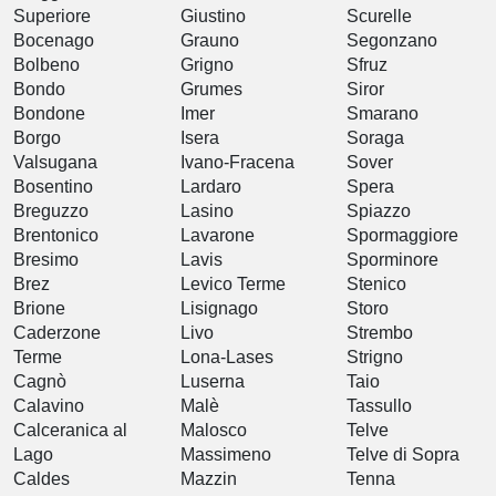
Superiore
Giustino
Scurelle
Bocenago
Grauno
Segonzano
Bolbeno
Grigno
Sfruz
Bondo
Grumes
Siror
Bondone
Imer
Smarano
Borgo
Isera
Soraga
Valsugana
Ivano-Fracena
Sover
Bosentino
Lardaro
Spera
Breguzzo
Lasino
Spiazzo
Brentonico
Lavarone
Spormaggiore
Bresimo
Lavis
Sporminore
Brez
Levico Terme
Stenico
Brione
Lisignago
Storo
Caderzone
Livo
Strembo
Terme
Lona-Lases
Strigno
Cagnò
Luserna
Taio
Calavino
Malè
Tassullo
Calceranica al
Malosco
Telve
Lago
Massimeno
Telve di Sopra
Caldes
Mazzin
Tenna