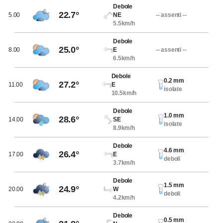
Debole
22.7°
5.00
NE
-- assenti --
5.5km/h
Debole
25.0°
8.00
E
-- assenti --
6.5km/h
Debole
0.2 mm
27.2°
11.00
E
isolate
10.5km/h
Debole
1.0 mm
28.6°
14.00
SE
isolate
8.9km/h
Debole
4.6 mm
26.4°
17.00
E
deboli
3.7km/h
Debole
1.5 mm
24.9°
20.00
W
deboli
4.2km/h
Debole
0.5 mm