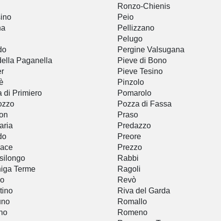
Ronzo-Chienis
ino
Peio
na
Pellizzano
Pelugo
do
Pergine Valsugana
della Paganella
Pieve di Bono
r
Pieve Tesino
è
Pinzolo
a di Primiero
Pomarolo
ozzo
Pozza di Fassa
on
Praso
aria
Predazzo
do
Preore
nace
Prezzo
silongo
Rabbi
iga Terme
Ragoli
vo
Revò
tino
Riva del Garda
uno
Romallo
no
Romeno