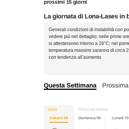
prossimi 15 giorni
La giornata di Lona-Lases in 
Generali condizioni di instabilità con po
vedere piú nel dettaglio: nelle prime o
si attesteranno intorno a 16°C; nel pome
temperatura massimi saranno di circa 26°
con tendenza all'aumento
Questa Settimana
Prossima
OGGI
PROSSIMI GIORNI
Sabato 08
Domenica 09
Lunedì 10