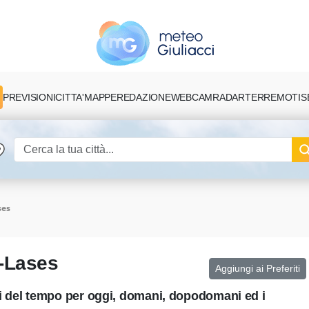
PREVISIONI
CITTA'
MAPPE
REDAZIONE
TERREMOTI
S
WEBCAM
RADAR
ses
a-Lases
Aggiungi ai Preferiti
i del tempo per oggi, domani, dopodomani ed i