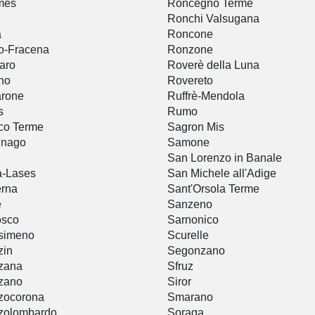
mes
Roncegno Terme
Ronchi Valsugana
a
Roncone
o-Fracena
Ronzone
aro
Roverè della Luna
no
Rovereto
arone
Ruffrè-Mendola
s
Rumo
co Terme
Sagron Mis
gnago
Samone
San Lorenzo in Banale
a-Lases
San Michele all'Adige
erna
Sant'Orsola Terme
è
Sanzeno
osco
Sarnonico
simeno
Scurelle
zin
Segonzano
zana
Sfruz
zano
Siror
zocorona
Smarano
zolombardo
Soraga