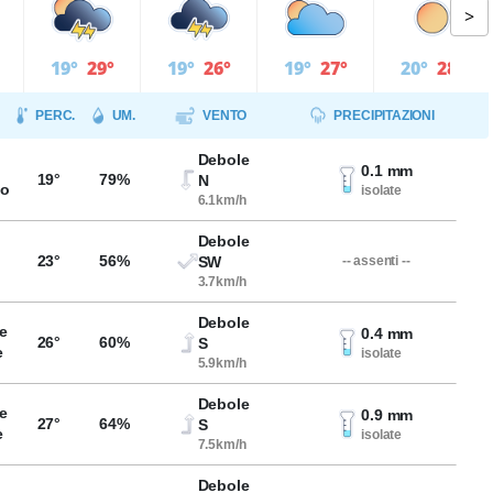
>
19°
29°
19°
26°
19°
27°
20°
28°
PERC.
UM.
VENTO
PRECIPITAZIONI
Debole
0.1 mm
19°
79%
N
so
isolate
6.1km/h
Debole
23°
56%
SW
-- assenti --
3.7km/h
Debole
e
0.4 mm
26°
60%
S
e
isolate
5.9km/h
Debole
e
0.9 mm
27°
64%
S
e
isolate
7.5km/h
Debole