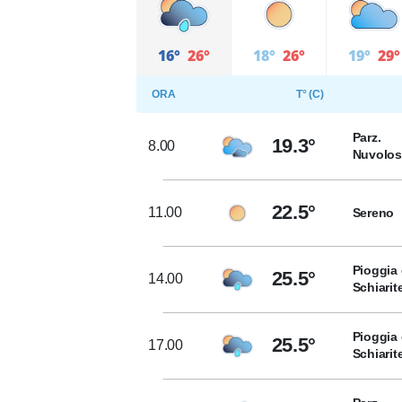
16°
26°
18°
26°
19°
29°
ORA
T° (C)
Parz.
19.3°
8.00
Nuvolo
22.5°
11.00
Sereno
Pioggia 
25.5°
14.00
Schiarit
Pioggia 
25.5°
17.00
Schiarit