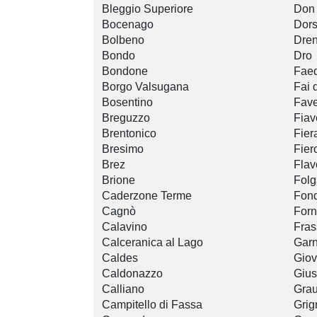
Bleggio Superiore
Don
Bocenago
Dors
Bolbeno
Dre
Bondo
Dro
Bondone
Fae
Borgo Valsugana
Fai 
Bosentino
Fave
Breguzzo
Fiav
Brentonico
Fier
Bresimo
Fier
Brez
Flav
Brione
Folg
Caderzone Terme
Fon
Cagnò
For
Calavino
Fras
Calceranica al Lago
Garn
Caldes
Gio
Caldonazzo
Gius
Calliano
Gra
Campitello di Fassa
Grig