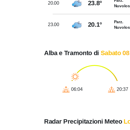
Parz.
23.8°
20.00
Nuvolo
Parz.
20.1°
23.00
Nuvolo
Alba e Tramonto di
Sabato 08
06:04
20:37
Radar Precipitazioni Meteo
L