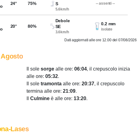
24°
75%
S
-- assenti --
so
5.6km/h
Debole
0.2 mm
20°
80%
SE
so
isolate
3.6km/h
Dati aggiornati alle ore 12.00 del 07/08/2026
 Agosto
Il sole
sorge
alle ore:
06:04
, il crepuscolo inizia
alle ore:
05:32
.
Il sole
tramonta
alle ore:
20:37
, il crepuscolo
termina alle ore:
21:09
.
Il
Culmine
è alle ore:
13:20
.
ona-Lases