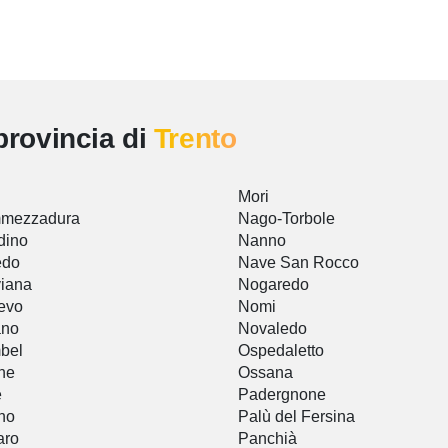
provincia di
Trento
Mori
mezzadura
Nago-Torbole
dino
Nanno
edo
Nave San Rocco
iana
Nogaredo
evo
Nomi
ano
Novaledo
bel
Ospedaletto
ne
Ossana
è
Padergnone
no
Palù del Fersina
aro
Panchià