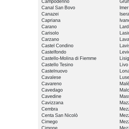
Campodenno
Gru
Canal San Bovo
Imer
Canazei
Iser
Capriana
Ivan
Carano
Lard
Carisolo
Lasi
Carzano
Lav
Castel Condino
Lavi
Castelfondo
Levi
Castello-Molina di Fiemme
Lisi
Castello Tesino
Livo
Castelnuovo
Lon
Cavalese
Lus
Cavareno
Mal
Cavedago
Mal
Cavedine
Mas
Cavizzana
Maz
Cembra
Mez
Centa San Nicolò
Mez
Cimego
Mez
Cimone
Mez