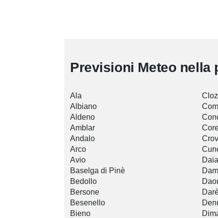
Previsioni Meteo nella 
Ala
Cloz
Albiano
Com
Aldeno
Con
Amblar
Cor
Andalo
Crov
Arco
Cun
Avio
Dai
Baselga di Pinè
Dam
Bedollo
Dao
Bersone
Dar
Besenello
Den
Bieno
Dim