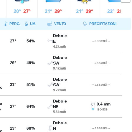
20°
27°
21°
29°
21°
29°
22°
29°
PERC.
UM.
VENTO
PRECIPITAZIONI
Debole
27°
54%
E
-- assenti --
4.2km/h
Debole
29°
49%
SW
-- assenti --
9.4km/h
Debole
31°
51%
SW
-- assenti --
so
9.2km/h
Debole
e
0.4 mm
27°
64%
NE
e
isolate
5.6km/h
Debole
23°
68%
N
-- assenti --
so