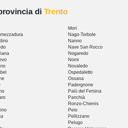
provincia di
Trento
Mori
mezzadura
Nago-Torbole
dino
Nanno
edo
Nave San Rocco
iana
Nogaredo
evo
Nomi
ano
Novaledo
bel
Ospedaletto
ne
Ossana
è
Padergnone
no
Palù del Fersina
aro
Panchià
Ronzo-Chienis
ino
Peio
na
Pellizzano
Pelugo