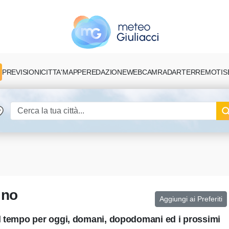
PREVISIONI
CITTA'
MAPPE
REDAZIONE
TERREMOTI
S
WEBCAM
RADAR
ino
Aggiungi ai Preferiti
el tempo per oggi, domani, dopodomani ed i prossimi