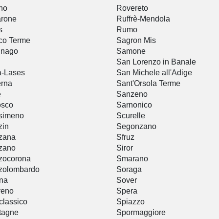
no
Rovereto
arone
Ruffrè-Mendola
s
Rumo
co Terme
Sagron Mis
gnago
Samone
San Lorenzo in Banale
a-Lases
San Michele all'Adige
erna
Sant'Orsola Terme
è
Sanzeno
osco
Sarnonico
simeno
Scurelle
zin
Segonzano
zana
Sfruz
zano
Siror
zocorona
Smarano
zolombardo
Soraga
na
Sover
veno
Spera
lassico
Spiazzo
tagne
Spormaggiore