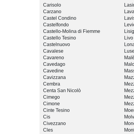
Carisolo
Lasi
Carzano
Lav
Castel Condino
Lavi
Castelfondo
Levi
Castello-Molina di Fiemme
Lisi
Castello Tesino
Livo
Castelnuovo
Lon
Cavalese
Lus
Cavareno
Mal
Cavedago
Mal
Cavedine
Mas
Cavizzana
Maz
Cembra
Mez
Centa San Nicolò
Mez
Cimego
Mez
Cimone
Mez
Cinte Tesino
Moe
Cis
Mol
Civezzano
Monc
Cles
Mon