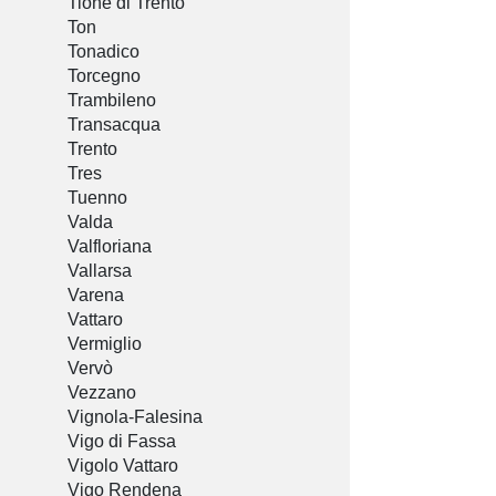
Tione di Trento
Ton
Tonadico
Torcegno
Trambileno
Transacqua
Trento
Tres
Tuenno
Valda
Valfloriana
Vallarsa
Varena
Vattaro
Vermiglio
Vervò
Vezzano
Vignola-Falesina
Vigo di Fassa
Vigolo Vattaro
Vigo Rendena