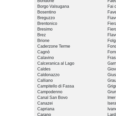
Bondone
Fae
Borgo Valsugana
Fai 
Bosentino
Fave
Breguzzo
Fiav
Brentonico
Fier
Bresimo
Fier
Brez
Flav
Brione
Folg
Caderzone Terme
Fon
Cagnò
For
Calavino
Fras
Calceranica al Lago
Garn
Caldes
Gio
Caldonazzo
Gius
Calliano
Gra
Campitello di Fassa
Grig
Campodenno
Gru
Canal San Bovo
Imer
Canazei
Iser
Capriana
Ivan
Carano
Lard