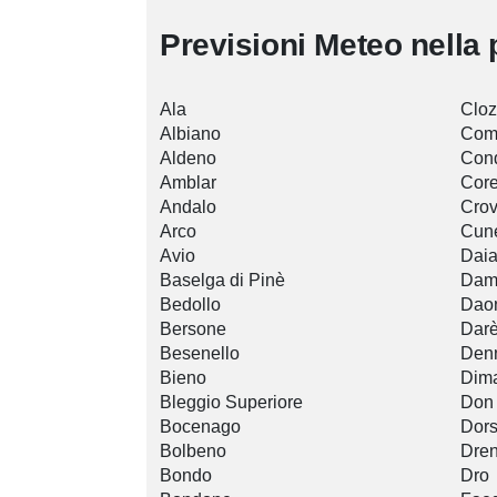
Previsioni Meteo nella 
Ala
Cloz
Albiano
Com
Aldeno
Con
Amblar
Cor
Andalo
Crov
Arco
Cun
Avio
Dai
Baselga di Pinè
Dam
Bedollo
Dao
Bersone
Dar
Besenello
Den
Bieno
Dim
Bleggio Superiore
Don
Bocenago
Dors
Bolbeno
Dre
Bondo
Dro