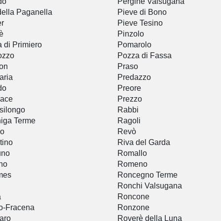
do
Pergine Valsugana
della Paganella
Pieve di Bono
r
Pieve Tesino
è
Pinzolo
a di Primiero
Pomarolo
ozzo
Pozza di Fassa
on
Praso
aria
Predazzo
do
Preore
nace
Prezzo
silongo
Rabbi
iga Terme
Ragoli
vo
Revò
tino
Riva del Garda
uno
Romallo
no
Romeno
mes
Roncegno Terme
Ronchi Valsugana
a
Roncone
o-Fracena
Ronzone
aro
Roverè della Luna