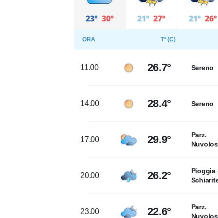
23°
30°
21°
27°
21°
26°
ORA
T° (C)
26.7°
11.00
Sereno
28.4°
14.00
Sereno
Parz.
29.9°
17.00
Nuvolo
Pioggia 
26.2°
20.00
Schiarit
Parz.
22.6°
23.00
Nuvolo