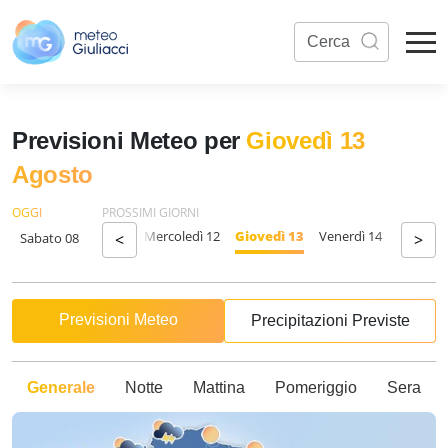
Previsioni Meteo per
Giovedì 13
Agosto
OGGI
PROSSIMI GIORNI
unedì 10
Martedì 11
Mercoledì 12
Giovedì 13
Venerdì 14
Sabato 
Sabato 08
<
>
Previsioni Meteo
Precipitazioni Previste
Generale
Notte
Mattina
Pomeriggio
Sera