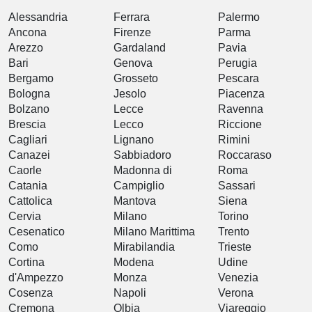
Alessandria
Ferrara
Palermo
Ancona
Firenze
Parma
Arezzo
Gardaland
Pavia
Bari
Genova
Perugia
Bergamo
Grosseto
Pescara
Bologna
Jesolo
Piacenza
Bolzano
Lecce
Ravenna
Brescia
Lecco
Riccione
Cagliari
Lignano
Rimini
Canazei
Sabbiadoro
Roccaraso
Caorle
Madonna di
Roma
Catania
Campiglio
Sassari
Cattolica
Mantova
Siena
Cervia
Milano
Torino
Cesenatico
Milano Marittima
Trento
Como
Mirabilandia
Trieste
Cortina
Modena
Udine
d'Ampezzo
Monza
Venezia
Cosenza
Napoli
Verona
Cremona
Olbia
Viareggio