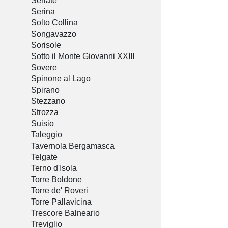
Seriate
Serina
Solto Collina
Songavazzo
Sorisole
Sotto il Monte Giovanni XXIII
Sovere
Spinone al Lago
Spirano
Stezzano
Strozza
Suisio
Taleggio
Tavernola Bergamasca
Telgate
Terno d'Isola
Torre Boldone
Torre de' Roveri
Torre Pallavicina
Trescore Balneario
Treviglio