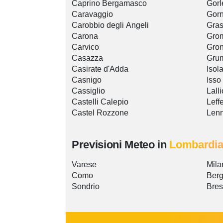
Caprino Bergamasco
Gorl
Caravaggio
Gor
Carobbio degli Angeli
Gras
Carona
Gro
Carvico
Gro
Casazza
Grum
Casirate d'Adda
Isol
Casnigo
Isso
Cassiglio
Lalli
Castelli Calepio
Leff
Castel Rozzone
Len
Previsioni Meteo in
Lombardi
Varese
Mila
Como
Ber
Sondrio
Bres