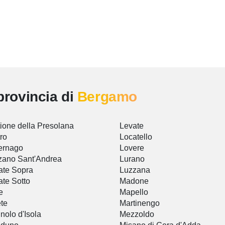
provincia di
Bergamo
ione della Presolana
Levate
ro
Locatello
ernago
Lovere
ano Sant'Andrea
Lurano
te Sopra
Luzzana
te Sotto
Madone
e
Mapello
te
Martinengo
nolo d'Isola
Mezzoldo