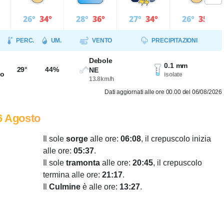
26°
34°
28°
36°
27°
34°
26°
35°
PERC.
UM.
VENTO
PRECIPITAZIONI
Debole
0.1 mm
29°
44%
NE
so
isolate
13.8km/h
Dati aggiornati alle ore 00.00 del 06/08/2026
6 Agosto
Il sole
sorge
alle ore:
06:08
, il crepuscolo inizia
alle ore:
05:37
.
Il sole
tramonta
alle ore:
20:45
, il crepuscolo
termina alle ore:
21:17
.
Il
Culmine
è alle ore:
13:27
.