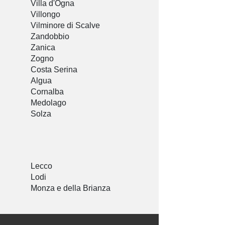
Villa d'Ogna
Villongo
Vilminore di Scalve
Zandobbio
Zanica
Zogno
Costa Serina
Algua
Cornalba
Medolago
Solza
Lecco
Lodi
Monza e della Brianza