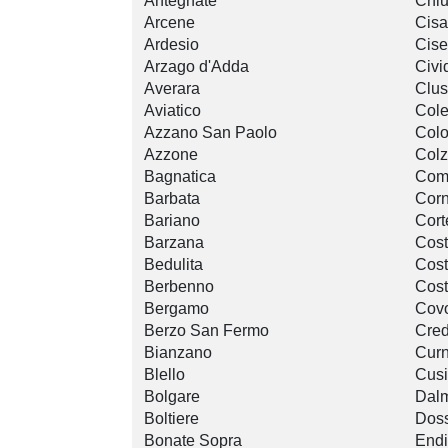
Antegnate
Chi
Arcene
Cis
Ardesio
Cise
Arzago d'Adda
Civi
Averara
Clu
Aviatico
Cole
Azzano San Paolo
Colo
Azzone
Colz
Bagnatica
Com
Barbata
Cor
Bariano
Cor
Barzana
Cost
Bedulita
Cost
Berbenno
Cost
Bergamo
Cov
Berzo San Fermo
Cre
Bianzano
Cur
Blello
Cus
Bolgare
Dal
Boltiere
Dos
Bonate Sopra
Endi