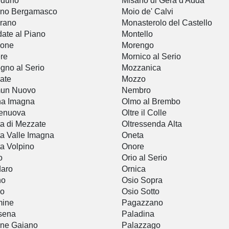
uduno
Misano di Gera d'Adda
ano Bergamasco
Moio de' Calvi
rano
Monasterolo del Castello
date al Piano
Montello
sone
Morengo
re
Mornico al Serio
gno al Serio
Mozzanica
ate
Mozzo
un Nuovo
Nembro
na Imagna
Olmo al Brembo
tenuova
Oltre il Colle
a di Mezzate
Oltressenda Alta
a Valle Imagna
Oneta
a Volpino
Onore
o
Orio al Serio
daro
Ornica
no
Osio Sopra
io
Osio Sotto
mine
Pagazzano
sena
Paladina
ne Gaiano
Palazzago