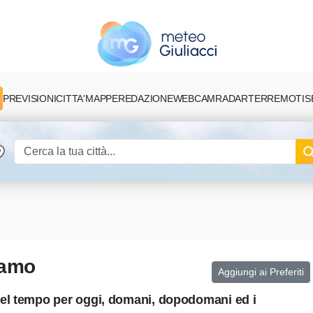
PREVISIONI
CITTA'
MAPPE
REDAZIONE
TERREMOTI
S
WEBCAM
RADAR
gamo
Aggiungi ai Preferiti
del tempo per oggi, domani, dopodomani ed i