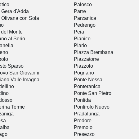
atico
Palosco
 Gera d'Adda
Parre
 Olivana con Sola
Parzanica
go
Pedrengo
 del Monte
Peia
ano al Serio
Pianico
anella
Piario
teno
Piazza Brembana
polo
Piazzatorre
sto Sparso
Piazzolo
ovo San Giovanni
Pognano
iano Valle Imagna
Ponte Nossa
ellino
Ponteranica
dino
Ponte San Pietro
dosso
Pontida
rina Terme
Pontirolo Nuovo
zaniga
Pradalunga
osa
Predore
alba
Premolo
ago
Presezzo