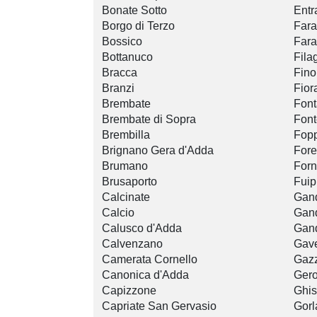
Bonate Sotto
Entr
Borgo di Terzo
Fara
Bossico
Fara
Bottanuco
Fila
Bracca
Fino
Branzi
Fior
Brembate
Font
Brembate di Sopra
Fon
Brembilla
Fop
Brignano Gera d'Adda
Fore
Brumano
Forn
Brusaporto
Fuip
Calcinate
Gand
Calcio
Gan
Calusco d'Adda
Gan
Calvenzano
Gave
Camerata Cornello
Gaz
Canonica d'Adda
Ger
Capizzone
Ghis
Capriate San Gervasio
Gorl