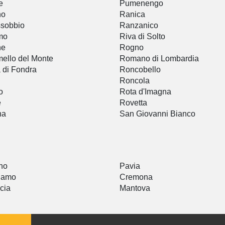
e
Pumenengo
no
Ranica
sobbio
Ranzanico
mo
Riva di Solto
ne
Rogno
ello del Monte
Romano di Lombardia
a di Fondra
Roncobello
Roncola
o
Rota d'Imagna
e
Rovetta
na
San Giovanni Bianco
a
no
Pavia
gamo
Cremona
cia
Mantova