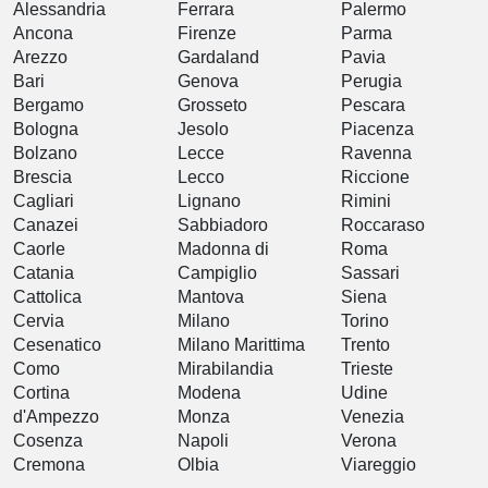
Alessandria
Ferrara
Palermo
Ancona
Firenze
Parma
Arezzo
Gardaland
Pavia
Bari
Genova
Perugia
Bergamo
Grosseto
Pescara
Bologna
Jesolo
Piacenza
Bolzano
Lecce
Ravenna
Brescia
Lecco
Riccione
Cagliari
Lignano
Rimini
Canazei
Sabbiadoro
Roccaraso
Caorle
Madonna di
Roma
Catania
Campiglio
Sassari
Cattolica
Mantova
Siena
Cervia
Milano
Torino
Cesenatico
Milano Marittima
Trento
Como
Mirabilandia
Trieste
Cortina
Modena
Udine
d'Ampezzo
Monza
Venezia
Cosenza
Napoli
Verona
Cremona
Olbia
Viareggio