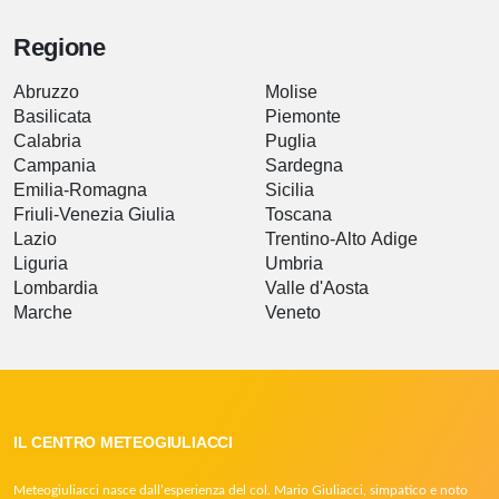
Regione
Abruzzo
Molise
Basilicata
Piemonte
Calabria
Puglia
Campania
Sardegna
Emilia-Romagna
Sicilia
Friuli-Venezia Giulia
Toscana
Lazio
Trentino-Alto Adige
Liguria
Umbria
Lombardia
Valle d'Aosta
Marche
Veneto
IL CENTRO METEOGIULIACCI
Meteogiuliacci nasce dall’esperienza del col. Mario Giuliacci, simpatico e noto