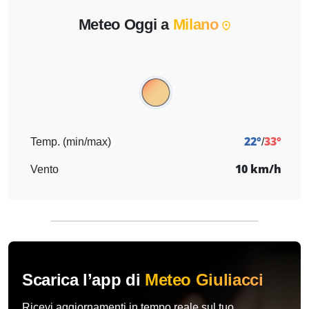
Meteo Oggi a
Milano
22°
33°
Temp. (min/max)
/
10 km/h
Vento
Scarica l’app di
Meteo Giuliacci
Ricevi aggiornamenti in tempo reale sul tuo