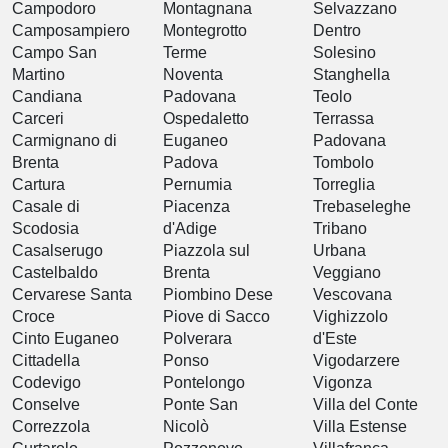
Campodoro
Montagnana
Selvazzano
Camposampiero
Montegrotto
Dentro
Campo San
Terme
Solesino
Martino
Noventa
Stanghella
Candiana
Padovana
Teolo
Carceri
Ospedaletto
Terrassa
Carmignano di
Euganeo
Padovana
Brenta
Padova
Tombolo
Cartura
Pernumia
Torreglia
Casale di
Piacenza
Trebaseleghe
Scodosia
d'Adige
Tribano
Casalserugo
Piazzola sul
Urbana
Castelbaldo
Brenta
Veggiano
Cervarese Santa
Piombino Dese
Vescovana
Croce
Piove di Sacco
Vighizzolo
Cinto Euganeo
Polverara
d'Este
Cittadella
Ponso
Vigodarzere
Codevigo
Pontelongo
Vigonza
Conselve
Ponte San
Villa del Conte
Correzzola
Nicolò
Villa Estense