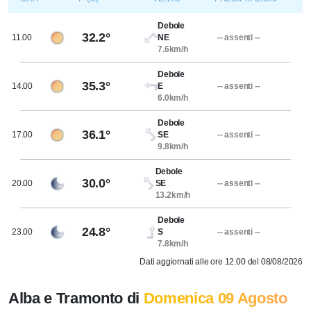
Debole
32.2°
11.00
NE
-- assenti --
7.6km/h
Debole
35.3°
14.00
E
-- assenti --
6.0km/h
Debole
36.1°
17.00
SE
-- assenti --
9.8km/h
Debole
30.0°
20.00
SE
-- assenti --
13.2km/h
Debole
24.8°
23.00
S
-- assenti --
7.8km/h
Dati aggiornati alle ore 12.00 del 08/08/2026
Alba e Tramonto di
Domenica 09 Agosto