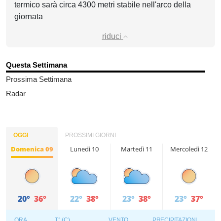
termico sarà circa 4300 metri stabile nell'arco della
giornata
riduci
Questa Settimana
Prossima Settimana
Radar
OGGI
PROSSIMI GIORNI
Domenica 09
Lunedì 10
Martedì 11
Mercoledì 12
20°
36°
22°
38°
23°
38°
23°
37°
ORA
T° (C)
VENTO
PRECIPITAZIONI