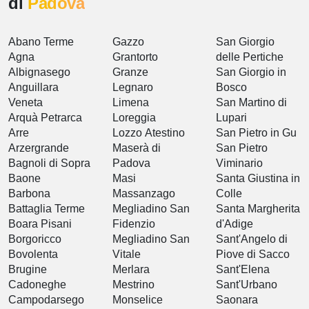
di
Padova
Abano Terme
Gazzo
San Giorgio
Agna
Grantorto
delle Pertiche
Albignasego
Granze
San Giorgio in
Anguillara
Legnaro
Bosco
Veneta
Limena
San Martino di
Arquà Petrarca
Loreggia
Lupari
Arre
Lozzo Atestino
San Pietro in Gu
Arzergrande
Maserà di
San Pietro
Bagnoli di Sopra
Padova
Viminario
Baone
Masi
Santa Giustina in
Barbona
Massanzago
Colle
Battaglia Terme
Megliadino San
Santa Margherita
Boara Pisani
Fidenzio
d'Adige
Borgoricco
Megliadino San
Sant'Angelo di
Bovolenta
Vitale
Piove di Sacco
Brugine
Merlara
Sant'Elena
Cadoneghe
Mestrino
Sant'Urbano
Campodarsego
Monselice
Saonara