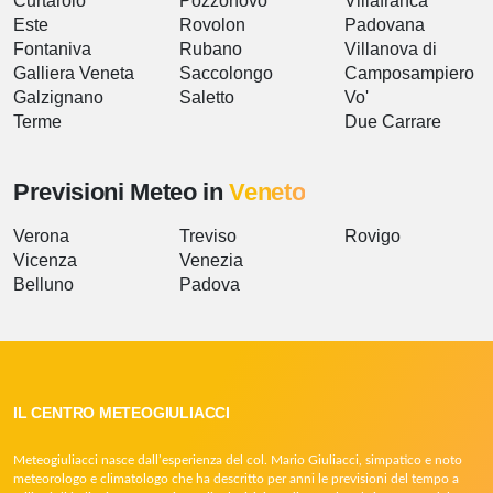
Curtarolo
Pozzonovo
Villafranca
Este
Rovolon
Padovana
Fontaniva
Rubano
Villanova di
Galliera Veneta
Saccolongo
Camposampiero
Galzignano
Saletto
Vo'
Terme
Due Carrare
Previsioni Meteo in
Veneto
Verona
Treviso
Rovigo
Vicenza
Venezia
Belluno
Padova
IL CENTRO METEOGIULIACCI
Meteogiuliacci nasce dall’esperienza del col. Mario Giuliacci, simpatico e noto
meteorologo e climatologo che ha descritto per anni le previsioni del tempo a