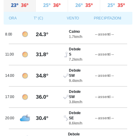
23°
36°
25°
36°
26°
35°
25°
35°
ORA
T° (C)
VENTO
PRECIPITAZIONI
Calmo
24.3°
8.00
-- assenti --
1.7km/h
Debole
31.8°
11.00
S
-- assenti --
7.2km/h
Debole
34.8°
14.00
SW
-- assenti --
9.4km/h
Debole
36.0°
17.00
SW
-- assenti --
3.8km/h
Debole
30.4°
20.00
SE
-- assenti --
8.6km/h
Debole