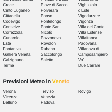
Croce
Piove di Sacco
Vighizzolo
Cinto Euganeo
Polverara
d'Este
Cittadella
Ponso
Vigodarzere
Codevigo
Pontelongo
Vigonza
Conselve
Ponte San
Villa del Conte
Correzzola
Nicolò
Villa Estense
Curtarolo
Pozzonovo
Villafranca
Este
Rovolon
Padovana
Fontaniva
Rubano
Villanova di
Galliera Veneta
Saccolongo
Camposampiero
Galzignano
Saletto
Vo'
Terme
Due Carrare
Previsioni Meteo in
Veneto
Verona
Treviso
Rovigo
Vicenza
Venezia
Belluno
Padova