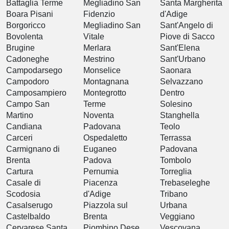
Battaglia Terme
Megliadino San
Santa Margherita
Boara Pisani
Fidenzio
d'Adige
Borgoricco
Megliadino San
Sant'Angelo di
Bovolenta
Vitale
Piove di Sacco
Brugine
Merlara
Sant'Elena
Cadoneghe
Mestrino
Sant'Urbano
Campodarsego
Monselice
Saonara
Campodoro
Montagnana
Selvazzano
Camposampiero
Montegrotto
Dentro
Campo San
Terme
Solesino
Martino
Noventa
Stanghella
Candiana
Padovana
Teolo
Carceri
Ospedaletto
Terrassa
Carmignano di
Euganeo
Padovana
Brenta
Padova
Tombolo
Cartura
Pernumia
Torreglia
Casale di
Piacenza
Trebaseleghe
Scodosia
d'Adige
Tribano
Casalserugo
Piazzola sul
Urbana
Castelbaldo
Brenta
Veggiano
Cervarese Santa
Piombino Dese
Vescovana