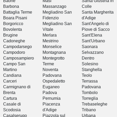
Baone
Masi
Santa Giustina in
Barbona
Massanzago
Colle
Battaglia Terme
Megliadino San
Santa Margherita
Boara Pisani
Fidenzio
d'Adige
Borgoricco
Megliadino San
Sant'Angelo di
Bovolenta
Vitale
Piove di Sacco
Brugine
Merlara
Sant'Elena
Cadoneghe
Mestrino
Sant'Urbano
Campodarsego
Monselice
Saonara
Campodoro
Montagnana
Selvazzano
Camposampiero
Montegrotto
Dentro
Campo San
Terme
Solesino
Martino
Noventa
Stanghella
Candiana
Padovana
Teolo
Carceri
Ospedaletto
Terrassa
Carmignano di
Euganeo
Padovana
Brenta
Padova
Tombolo
Cartura
Pernumia
Torreglia
Casale di
Piacenza
Trebaseleghe
Scodosia
d'Adige
Tribano
Casalserugo
Piazzola sul
Urbana