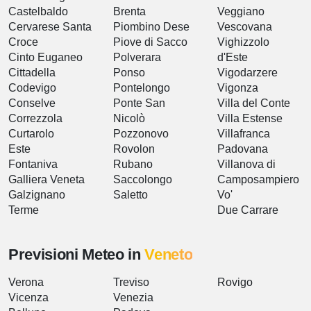
Castelbaldo
Brenta
Veggiano
Cervarese Santa
Piombino Dese
Vescovana
Croce
Piove di Sacco
Vighizzolo
Cinto Euganeo
Polverara
d'Este
Cittadella
Ponso
Vigodarzere
Codevigo
Pontelongo
Vigonza
Conselve
Ponte San
Villa del Conte
Correzzola
Nicolò
Villa Estense
Curtarolo
Pozzonovo
Villafranca
Este
Rovolon
Padovana
Fontaniva
Rubano
Villanova di
Galliera Veneta
Saccolongo
Camposampiero
Galzignano
Saletto
Vo'
Terme
Due Carrare
Previsioni Meteo in
Veneto
Verona
Treviso
Rovigo
Vicenza
Venezia