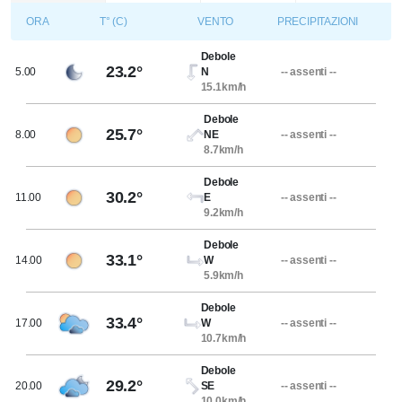
ORA
T° (C)
VENTO
PRECIPITAZIONI
Debole
23.2°
5.00
N
-- assenti --
15.1km/h
Debole
25.7°
8.00
NE
-- assenti --
8.7km/h
Debole
30.2°
11.00
E
-- assenti --
9.2km/h
Debole
33.1°
14.00
W
-- assenti --
5.9km/h
Debole
33.4°
17.00
W
-- assenti --
10.7km/h
Debole
29.2°
20.00
SE
-- assenti --
10.0km/h