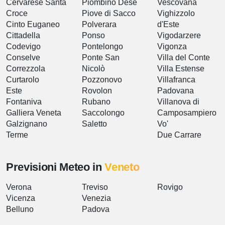
Cervarese Santa
Piombino Dese
Vescovana
Croce
Piove di Sacco
Vighizzolo
Cinto Euganeo
Polverara
d'Este
Cittadella
Ponso
Vigodarzere
Codevigo
Pontelongo
Vigonza
Conselve
Ponte San
Villa del Conte
Correzzola
Nicolò
Villa Estense
Curtarolo
Pozzonovo
Villafranca
Este
Rovolon
Padovana
Fontaniva
Rubano
Villanova di
Galliera Veneta
Saccolongo
Camposampiero
Galzignano
Saletto
Vo'
Terme
Due Carrare
Previsioni Meteo in
Veneto
Verona
Treviso
Rovigo
Vicenza
Venezia
Belluno
Padova