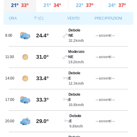
21°
33°
21°
34°
22°
37°
24°
37°
ORA
T° (C)
VENTO
PRECIPITAZIONI
Debole
24.4°
8.00
NE
-- assenti --
32.2km/h
Moderato
31.0°
11.00
NE
-- assenti --
19.2km/h
Debole
33.4°
14.00
E
-- assenti --
12.3km/h
Debole
33.3°
17.00
E
-- assenti --
10.8km/h
Debole
29.0°
20.00
E
-- assenti --
9.8km/h