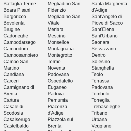
Battaglia Terme
Megliadino San
Santa Margherita
Boara Pisani
Fidenzio
d'Adige
Borgoricco
Megliadino San
Sant'Angelo di
Bovolenta
Vitale
Piove di Sacco
Brugine
Merlara
Sant'Elena
Cadoneghe
Mestrino
Sant'Urbano
Campodarsego
Monselice
Saonara
Campodoro
Montagnana
Selvazzano
Camposampiero
Montegrotto
Dentro
Campo San
Terme
Solesino
Martino
Noventa
Stanghella
Candiana
Padovana
Teolo
Carceri
Ospedaletto
Terrassa
Carmignano di
Euganeo
Padovana
Brenta
Padova
Tombolo
Cartura
Pernumia
Torreglia
Casale di
Piacenza
Trebaseleghe
Scodosia
d'Adige
Tribano
Casalserugo
Piazzola sul
Urbana
Castelbaldo
Brenta
Veggiano