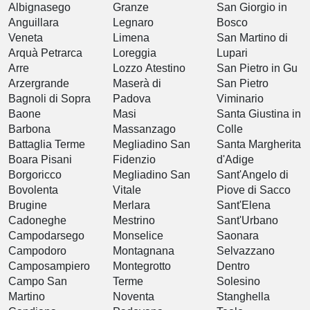
Albignasego
Granze
San Giorgio in
Anguillara
Legnaro
Bosco
Veneta
Limena
San Martino di
Arquà Petrarca
Loreggia
Lupari
Arre
Lozzo Atestino
San Pietro in Gu
Arzergrande
Maserà di
San Pietro
Bagnoli di Sopra
Padova
Viminario
Baone
Masi
Santa Giustina in
Barbona
Massanzago
Colle
Battaglia Terme
Megliadino San
Santa Margherita
Boara Pisani
Fidenzio
d'Adige
Borgoricco
Megliadino San
Sant'Angelo di
Bovolenta
Vitale
Piove di Sacco
Brugine
Merlara
Sant'Elena
Cadoneghe
Mestrino
Sant'Urbano
Campodarsego
Monselice
Saonara
Campodoro
Montagnana
Selvazzano
Camposampiero
Montegrotto
Dentro
Campo San
Terme
Solesino
Martino
Noventa
Stanghella