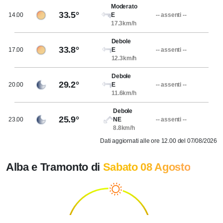
Moderato
33.5°
14.00
E
-- assenti --
17.3km/h
Debole
33.8°
17.00
E
-- assenti --
12.3km/h
Debole
29.2°
20.00
E
-- assenti --
11.6km/h
Debole
25.9°
23.00
NE
-- assenti --
8.8km/h
Dati aggiornati alle ore 12.00 del 07/08/2026
Alba e Tramonto di
Sabato 08 Agosto