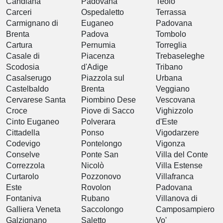
Candiana
Padovana
Teolo
Carceri
Ospedaletto
Terrassa
Carmignano di
Euganeo
Padovana
Brenta
Padova
Tombolo
Cartura
Pernumia
Torreglia
Casale di
Piacenza
Trebaseleghe
Scodosia
d'Adige
Tribano
Casalserugo
Piazzola sul
Urbana
Castelbaldo
Brenta
Veggiano
Cervarese Santa
Piombino Dese
Vescovana
Croce
Piove di Sacco
Vighizzolo
Cinto Euganeo
Polverara
d'Este
Cittadella
Ponso
Vigodarzere
Codevigo
Pontelongo
Vigonza
Conselve
Ponte San
Villa del Conte
Correzzola
Nicolò
Villa Estense
Curtarolo
Pozzonovo
Villafranca
Este
Rovolon
Padovana
Fontaniva
Rubano
Villanova di
Galliera Veneta
Saccolongo
Camposampiero
Galzignano
Saletto
Vo'