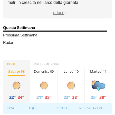
metri in crescita nell'arco della giornata
riduci
Questa Settimana
Prossima Settimana
Radar
OGGI
PROSSIMI GIORNI
Sabato 08
Domenica 09
Lunedì 10
Martedì 11
22°
34°
21°
35°
23°
38°
25°
38°
ORA
T° (C)
VENTO
PRECIPITAZIONI