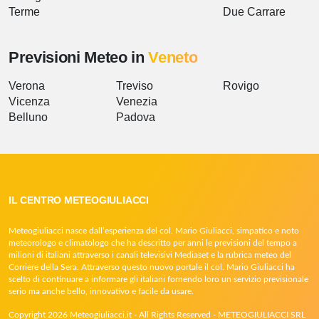
Terme
Due Carrare
Previsioni Meteo in
Veneto
Verona
Treviso
Rovigo
Vicenza
Venezia
Belluno
Padova
IL CENTRO METEOGIULIACCI
Meteogiuliacci nasce dall’esperienza del col. Mario Giuliacci, simpatico e noto
meteorologo e climatologo che ha descritto per anni le previsioni del tempo a
milioni di italiani attraverso i canali televisivi Mediaset e la rubrica meteo del
Corriere della Sera. Attraverso questo nuovo portale il col. Mario Giuliacci ha
scelto di continuare a informare gli italiani fornendo loro un servizio previsionale
serio ma anche bello, innovativo e facile da usare.
Copyright 2026 Meteogiuliacci.it - All Rights Reserved - METEOGIULIACCI SRL