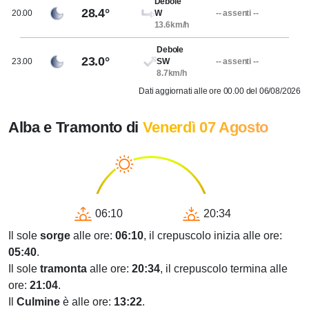
Debole
28.4°
20.00
W
-- assenti --
13.6km/h
Debole
23.0°
23.00
SW
-- assenti --
8.7km/h
Dati aggiornati alle ore 00.00 del 06/08/2026
Alba e Tramonto di
Venerdì 07 Agosto
06:10
20:34
Il sole
sorge
alle ore:
06:10
, il crepuscolo inizia alle ore:
05:40
.
Il sole
tramonta
alle ore:
20:34
, il crepuscolo termina alle
ore:
21:04
.
Il
Culmine
è alle ore:
13:22
.