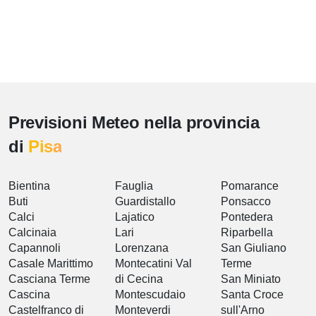
Previsioni Meteo nella provincia
di
Pisa
Bientina
Fauglia
Pomarance
Buti
Guardistallo
Ponsacco
Calci
Lajatico
Pontedera
Calcinaia
Lari
Riparbella
Capannoli
Lorenzana
San Giuliano
Casale Marittimo
Montecatini Val
Terme
Casciana Terme
di Cecina
San Miniato
Cascina
Montescudaio
Santa Croce
Castelfranco di
Monteverdi
sull'Arno