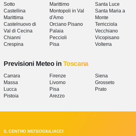
Sotto
Marittimo
Santa Luce
Castellina
Montopoli in Val
Santa Maria a
Marittima
d'Arno
Monte
Castelnuovo di
Orciano Pisano
Terricciola
Val di Cecina
Palaia
Vecchiano
Chianni
Peccioli
Vicopisano
Crespina
Pisa
Volterra
Previsioni Meteo in
Toscana
Carrara
Firenze
Siena
Massa
Livorno
Grosseto
Lucca
Pisa
Prato
Pistoia
Arezzo
IL CENTRO METEOGIULIACCI