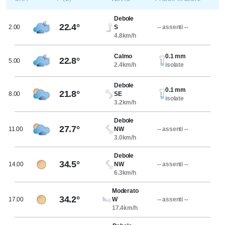
Debole
22.4°
2.00
S
-- assenti --
4.8km/h
Calmo
0.1 mm
22.8°
5.00
2.4km/h
isolate
Debole
0.1 mm
21.8°
8.00
SE
isolate
3.2km/h
Debole
27.7°
11.00
NW
-- assenti --
3.0km/h
Debole
34.5°
14.00
NW
-- assenti --
6.3km/h
Moderato
34.2°
17.00
W
-- assenti --
17.4km/h