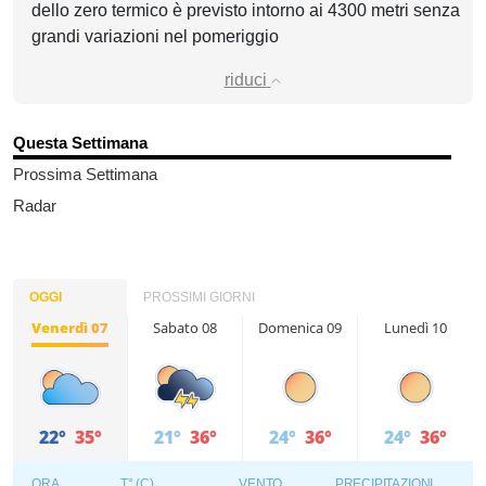
dello zero termico è previsto intorno ai 4300 metri senza
grandi variazioni nel pomeriggio
riduci
Questa Settimana
Prossima Settimana
Radar
OGGI
PROSSIMI GIORNI
Venerdì 07
Sabato 08
Domenica 09
Lunedì 10
22°
35°
21°
36°
24°
36°
24°
36°
ORA
T° (C)
VENTO
PRECIPITAZIONI