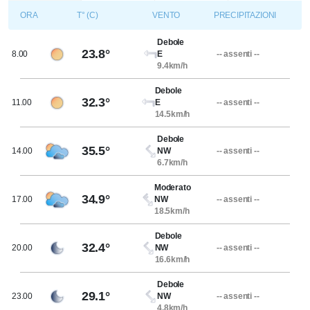
ORA
T° (C)
VENTO
PRECIPITAZIONI
Debole
23.8°
8.00
E
-- assenti --
9.4km/h
Debole
32.3°
11.00
E
-- assenti --
14.5km/h
Debole
35.5°
14.00
NW
-- assenti --
6.7km/h
Moderato
34.9°
17.00
NW
-- assenti --
18.5km/h
Debole
32.4°
20.00
NW
-- assenti --
16.6km/h
Debole
29.1°
23.00
NW
-- assenti --
4.8km/h