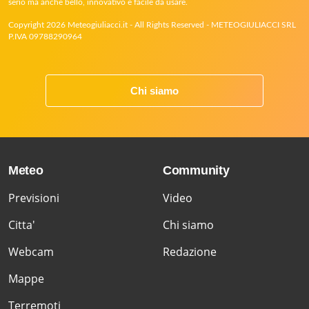
serio ma anche bello, innovativo e facile da usare.
Copyright 2026 Meteogiuliacci.it - All Rights Reserved - METEOGIULIACCI SRL
P.IVA 09788290964
Chi siamo
Meteo
Community
Previsioni
Video
Citta'
Chi siamo
Webcam
Redazione
Mappe
Terremoti