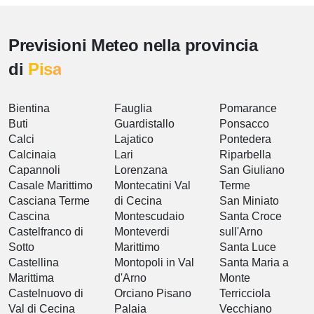
Previsioni Meteo nella provincia
di
Pisa
Bientina
Fauglia
Pomarance
Buti
Guardistallo
Ponsacco
Calci
Lajatico
Pontedera
Calcinaia
Lari
Riparbella
Capannoli
Lorenzana
San Giuliano
Casale Marittimo
Montecatini Val
Terme
Casciana Terme
di Cecina
San Miniato
Cascina
Montescudaio
Santa Croce
Castelfranco di
Monteverdi
sull'Arno
Sotto
Marittimo
Santa Luce
Castellina
Montopoli in Val
Santa Maria a
Marittima
d'Arno
Monte
Castelnuovo di
Orciano Pisano
Terricciola
Val di Cecina
Palaia
Vecchiano