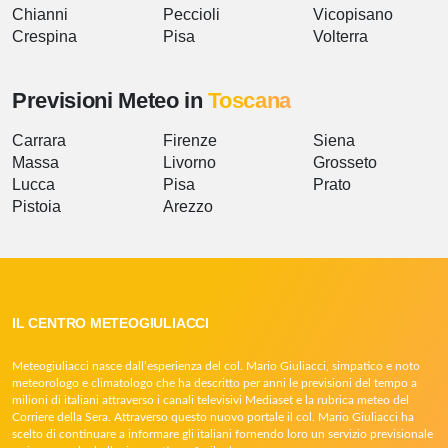
Chianni
Peccioli
Vicopisano
Crespina
Pisa
Volterra
Previsioni Meteo in
Toscana
Carrara
Firenze
Siena
Massa
Livorno
Grosseto
Lucca
Pisa
Prato
Pistoia
Arezzo
IL CENTRO METEOGIULIACCI
Meteogiuliacci nasce dall’esperienza del col. Mario Giuliacci, simpatico e noto
meteorologo e climatologo che ha descritto per anni le previsioni del tempo a
milioni di italiani attraverso i canali televisivi Mediaset e la rubrica meteo del
Corriere della Sera. Attraverso questo nuovo portale il col. Mario Giuliacci ha
scelto di continuare a informare gli italiani fornendo loro un servizio previsionale