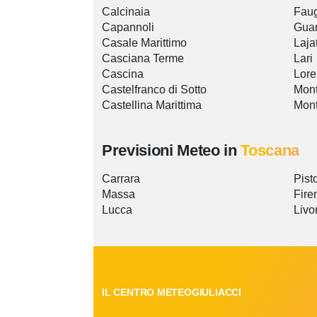
Calcinaia
Faug
Capannoli
Guar
Casale Marittimo
Laja
Casciana Terme
Lari
Cascina
Lor
Castelfranco di Sotto
Mont
Castellina Marittima
Mon
Previsioni Meteo in
Toscana
Carrara
Pist
Massa
Fire
Lucca
Livo
IL CENTRO METEOGIULIACCI