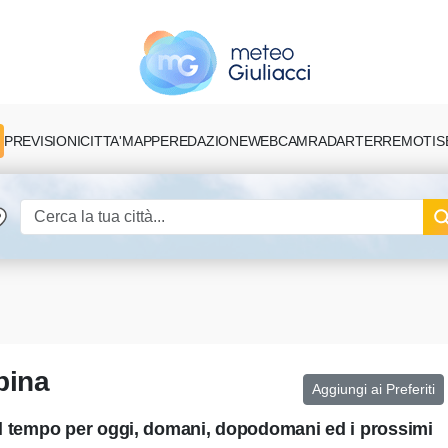
PREVISIONI
CITTA'
MAPPE
REDAZIONE
TERREMOTI
S
WEBCAM
RADAR
pina
Aggiungi ai Preferiti
del tempo per oggi, domani, dopodomani ed i prossimi