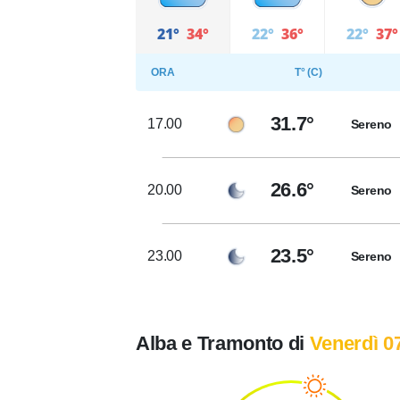
21°
34°
22°
36°
22°
37°
ORA
T° (C)
31.7°
17.00
Sereno
26.6°
20.00
Sereno
23.5°
23.00
Sereno
Alba e Tramonto di
Venerdì 0