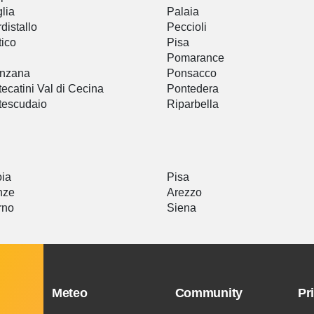
lia
Palaia
distallo
Peccioli
tico
Pisa
Pomarance
enzana
Ponsacco
ecatini Val di Cecina
Pontedera
tescudaio
Riparbella
oia
Pisa
nze
Arezzo
rno
Siena
Meteo
Community
Pr