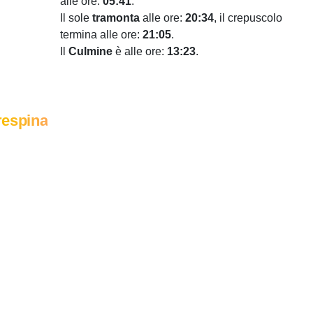
alle ore:
05:41
.
Il sole
tramonta
alle ore:
20:34
, il crepuscolo
termina alle ore:
21:05
.
Il
Culmine
è alle ore:
13:23
.
respina