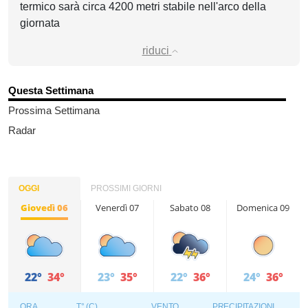
termico sarà circa 4200 metri stabile nell'arco della
giornata
riduci
Questa Settimana
Prossima Settimana
Radar
OGGI
PROSSIMI GIORNI
Giovedì 06
Venerdì 07
Sabato 08
Domenica 09
22°
34°
23°
35°
22°
36°
24°
36°
ORA
T° (C)
VENTO
PRECIPITAZIONI