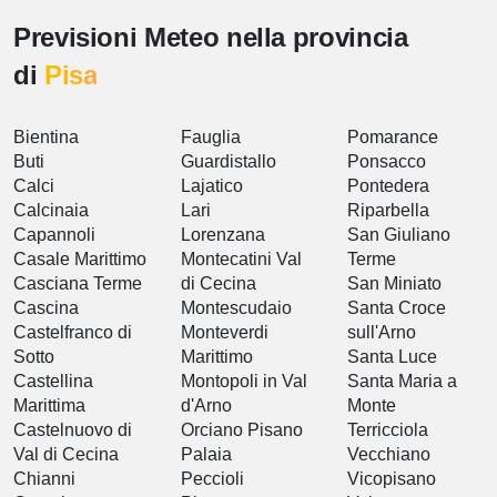
Previsioni Meteo nella provincia
di
Pisa
Bientina
Fauglia
Pomarance
Buti
Guardistallo
Ponsacco
Calci
Lajatico
Pontedera
Calcinaia
Lari
Riparbella
Capannoli
Lorenzana
San Giuliano
Casale Marittimo
Montecatini Val
Terme
Casciana Terme
di Cecina
San Miniato
Cascina
Montescudaio
Santa Croce
Castelfranco di
Monteverdi
sull'Arno
Sotto
Marittimo
Santa Luce
Castellina
Montopoli in Val
Santa Maria a
Marittima
d'Arno
Monte
Castelnuovo di
Orciano Pisano
Terricciola
Val di Cecina
Palaia
Vecchiano
Chianni
Peccioli
Vicopisano