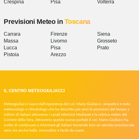
Crespina
Pisa
Volterra
Previsioni Meteo in
Toscana
Carrara
Firenze
Siena
Massa
Livorno
Grosseto
Lucca
Pisa
Prato
Pistoia
Arezzo
IL CENTRO METEOGIULIACCI
Meteogiuliacci nasce dall’esperienza del col. Mario Giuliacci, simpatico e noto
meteorologo e climatologo che ha descritto per anni le previsioni del tempo a
milioni di italiani attraverso i canali televisivi Mediaset e la rubrica meteo del
Corriere della Sera. Attraverso questo nuovo portale il col. Mario Giuliacci ha
scelto di continuare a informare gli italiani fornendo loro un servizio previsionale
serio ma anche bello, innovativo e facile da usare.