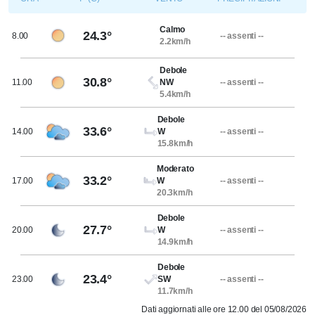
Calmo
24.3°
8.00
-- assenti --
2.2km/h
Debole
30.8°
11.00
NW
-- assenti --
5.4km/h
Debole
33.6°
14.00
W
-- assenti --
15.8km/h
Moderato
33.2°
17.00
W
-- assenti --
20.3km/h
Debole
27.7°
20.00
W
-- assenti --
14.9km/h
Debole
23.4°
23.00
SW
-- assenti --
11.7km/h
Dati aggiornati alle ore 12.00 del 05/08/2026