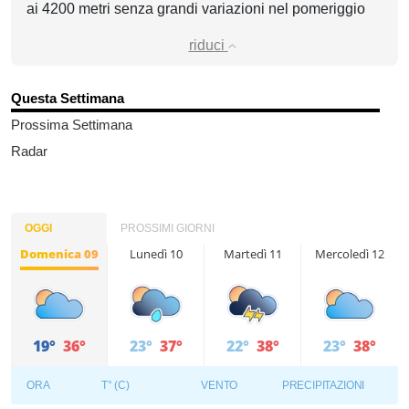
ai 4200 metri senza grandi variazioni nel pomeriggio
riduci
Questa Settimana
Prossima Settimana
Radar
OGGI
PROSSIMI GIORNI
Domenica 09
Lunedì 10
Martedì 11
Mercoledì 12
19°
36°
23°
37°
22°
38°
23°
38°
ORA
T° (C)
VENTO
PRECIPITAZIONI