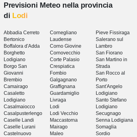
Previsioni Meteo nella provincia
di
Lodi
Abbadia Cerreto
Cornegliano
Pieve Fissiraga
Bertonico
Laudense
Salerano sul
Boffalora d'Adda
Corno Giovine
Lambro
Borghetto
Cornovecchio
San Fiorano
Lodigiano
Corte Palasio
San Martino in
Borgo San
Crespiatica
Strada
Giovanni
Fombio
San Rocco al
Brembio
Galgagnano
Porto
Camairago
Graffignana
Sant'Angelo
Casaletto
Guardamiglio
Lodigiano
Lodigiano
Livraga
Santo Stefano
Casalmaiocco
Lodi
Lodigiano
Casalpusterlengo
Lodi Vecchio
Secugnago
Caselle Landi
Maccastorna
Senna Lodigiana
Caselle Lurani
Mairago
Somaglia
Castelnuovo
Maleo
Sordio