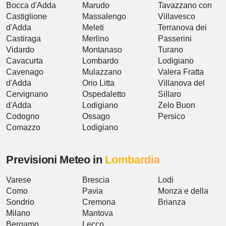
Bocca d'Adda
Marudo
Tavazzano con
Castiglione
Massalengo
Villavesco
d'Adda
Meleti
Terranova dei
Castiraga
Merlino
Passerini
Vidardo
Montanaso
Turano
Cavacurta
Lombardo
Lodigiano
Cavenago
Mulazzano
Valera Fratta
d'Adda
Orio Litta
Villanova del
Cervignano
Ospedaletto
Sillaro
d'Adda
Lodigiano
Zelo Buon
Codogno
Ossago
Persico
Comazzo
Lodigiano
Previsioni Meteo in
Lombardia
Varese
Brescia
Lodi
Como
Pavia
Monza e della
Sondrio
Cremona
Brianza
Milano
Mantova
Bergamo
Lecco