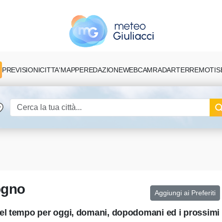
PREVISIONI
CITTA'
MAPPE
REDAZIONE
TERREMOTI
S
WEBCAM
RADAR
ogno
Aggiungi ai Preferiti
el tempo per oggi, domani, dopodomani ed i prossimi