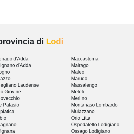
provincia di
Lodi
enago d'Adda
Maccastorna
ignano d'Adda
Mairago
ogno
Maleo
azzo
Marudo
egliano Laudense
Massalengo
o Giovine
Meleti
ovecchio
Merlino
e Palasio
Montanaso Lombardo
piatica
Mulazzano
bio
Orio Litta
gagnano
Ospedaletto Lodigiano
fignana
Ossago Lodigiano