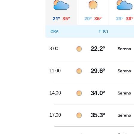
21°
35°
20°
36°
23°
38°
ORA
T° (C)
22.2°
8.00
Sereno
29.6°
11.00
Sereno
34.0°
14.00
Sereno
35.3°
17.00
Sereno