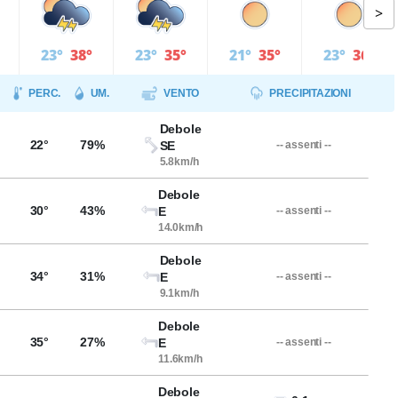
>
23°
38°
23°
35°
21°
35°
23°
36°
PERC.
UM.
VENTO
PRECIPITAZIONI
Debole
22°
79%
SE
-- assenti --
5.8km/h
Debole
30°
43%
E
-- assenti --
14.0km/h
Debole
34°
31%
E
-- assenti --
9.1km/h
Debole
35°
27%
E
-- assenti --
11.6km/h
Debole