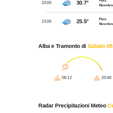
Parz.
30.7°
20.00
Nuvolo
Parz.
25.5°
23.00
Nuvolo
Alba e Tramonto di
Sabato 08
06:12
20:40
Radar Precipitazioni Meteo
C