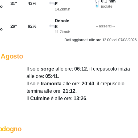
0.1 mm
31°
43%
E
so
isolate
14.2km/h
Debole
26°
62%
E
-- assenti --
so
11.7km/h
Dati aggiornati alle ore 12.00 del 07/08/2026
 Agosto
Il sole
sorge
alle ore:
06:12
, il crepuscolo inizia
alle ore:
05:41
.
Il sole
tramonta
alle ore:
20:40
, il crepuscolo
termina alle ore:
21:12
.
Il
Culmine
è alle ore:
13:26
.
odogno