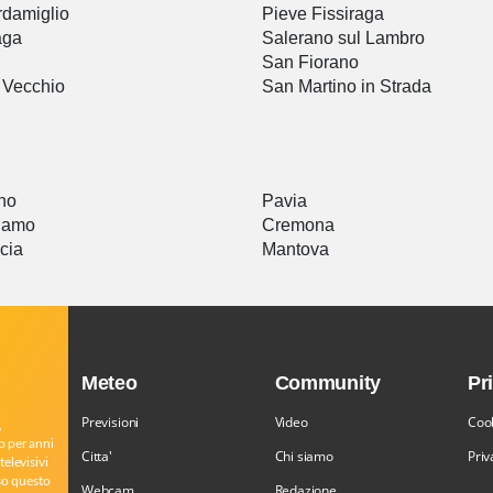
damiglio
Pieve Fissiraga
aga
Salerano sul Lambro
San Fiorano
 Vecchio
San Martino in Strada
a
no
Pavia
gamo
Cremona
cia
Mantova
Meteo
Community
Pr
Previsioni
Video
Cook
,
o per anni
Citta'
Chi siamo
Priv
televisivi
rso questo
Webcam
Redazione