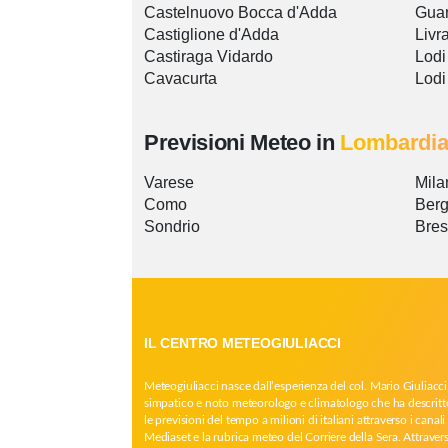
Castelnuovo Bocca d'Adda
Guar
Castiglione d'Adda
Livr
Castiraga Vidardo
Lodi
Cavacurta
Lodi
Previsioni Meteo in
Lombardi
Varese
Mila
Como
Ber
Sondrio
Bres
IL CENTRO METEOGIULIACCI
Meteogiuliacci nasce dall’esperienza del col. Mario Giuliacci
simpatico e noto meteorologo e climatologo che ha descritt
le previsioni del tempo a milioni di italiani attraverso i canali 
Mediaset e la rubrica meteo del Corriere della Sera. Attrave