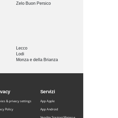
Zelo Buon Persico
Lecco
Lodi
Monza e della Brianza
ivacy
Servizi
ies & privacy settings
App Apple
acy Policy
App Android
Vendita Stazioni Meteo e