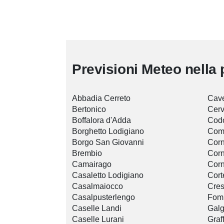
Previsioni Meteo nella 
Abbadia Cerreto
Cav
Bertonico
Cerv
Boffalora d'Adda
Cod
Borghetto Lodigiano
Com
Borgo San Giovanni
Corn
Brembio
Corn
Camairago
Corn
Casaletto Lodigiano
Cort
Casalmaiocco
Cres
Casalpusterlengo
Fom
Caselle Landi
Gal
Caselle Lurani
Graf