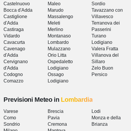
Castelnuovo
Maleo
Sordio
Bocca d'Adda
Marudo
Tavazzano con
Castiglione
Massalengo
Villavesco
d'Adda
Meleti
Terranova dei
Castiraga
Merlino
Passerini
Vidardo
Montanaso
Turano
Cavacurta
Lombardo
Lodigiano
Cavenago
Mulazzano
Valera Fratta
d'Adda
Orio Litta
Villanova del
Cervignano
Ospedaletto
Sillaro
d'Adda
Lodigiano
Zelo Buon
Codogno
Ossago
Persico
Comazzo
Lodigiano
Previsioni Meteo in
Lombardia
Varese
Brescia
Lodi
Como
Pavia
Monza e della
Sondrio
Cremona
Brianza
Milano
Mantova