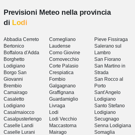
Previsioni Meteo nella provincia
di
Lodi
Abbadia Cerreto
Cornegliano
Pieve Fissiraga
Bertonico
Laudense
Salerano sul
Boffalora d'Adda
Corno Giovine
Lambro
Borghetto
Cornovecchio
San Fiorano
Lodigiano
Corte Palasio
San Martino in
Borgo San
Crespiatica
Strada
Giovanni
Fombio
San Rocco al
Brembio
Galgagnano
Porto
Camairago
Graffignana
Sant'Angelo
Casaletto
Guardamiglio
Lodigiano
Lodigiano
Livraga
Santo Stefano
Casalmaiocco
Lodi
Lodigiano
Casalpusterlengo
Lodi Vecchio
Secugnago
Caselle Landi
Maccastorna
Senna Lodigiana
Caselle Lurani
Mairago
Somaglia