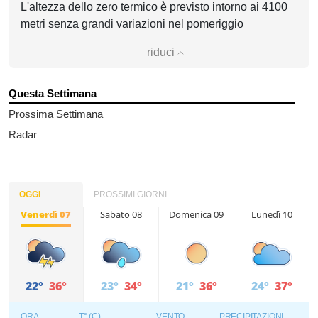
L'altezza dello zero termico è previsto intorno ai 4100
metri senza grandi variazioni nel pomeriggio
riduci
Questa Settimana
Prossima Settimana
Radar
OGGI
PROSSIMI GIORNI
Venerdì 07
Sabato 08
Domenica 09
Lunedì 10
22°
36°
23°
34°
21°
36°
24°
37°
ORA
T° (C)
VENTO
PRECIPITAZIONI