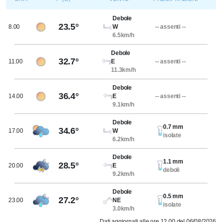
Debole
23.5°
8.00
W
-- assenti --
6.5km/h
Debole
32.7°
11.00
E
-- assenti --
11.3km/h
Debole
36.4°
14.00
E
-- assenti --
9.1km/h
Debole
0.7 mm
34.6°
17.00
W
isolate
6.2km/h
Debole
1.1 mm
28.5°
20.00
E
deboli
9.2km/h
Debole
0.5 mm
27.2°
23.00
NE
isolate
3.0km/h
Dati aggiornati alle ore 12.00 del 06/08/2026