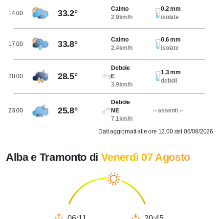
Calmo
0.2 mm
33.2°
14.00
2.9km/h
isolate
Calmo
0.6 mm
33.8°
17.00
2.4km/h
isolate
Debole
1.3 mm
28.5°
20.00
E
deboli
3.9km/h
Debole
25.8°
23.00
NE
-- assenti --
7.1km/h
Dati aggiornati alle ore 12.00 del 06/08/2026
Alba e Tramonto di
Venerdì 07 Agosto
06:11
20:45