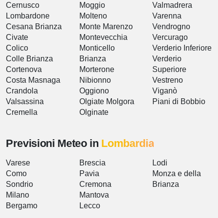
Cernusco
Moggio
Valmadrera
Lombardone
Molteno
Varenna
Cesana Brianza
Monte Marenzo
Vendrogno
Civate
Montevecchia
Vercurago
Colico
Monticello
Verderio Inferiore
Colle Brianza
Brianza
Verderio
Cortenova
Morterone
Superiore
Costa Masnaga
Nibionno
Vestreno
Crandola
Oggiono
Viganò
Valsassina
Olgiate Molgora
Piani di Bobbio
Cremella
Olginate
Previsioni Meteo in
Lombardia
Varese
Brescia
Lodi
Como
Pavia
Monza e della
Sondrio
Cremona
Brianza
Milano
Mantova
Bergamo
Lecco