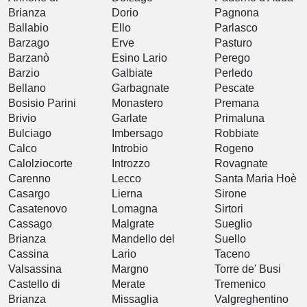
Brianza
Dorio
Pagnona
Ballabio
Ello
Parlasco
Barzago
Erve
Pasturo
Barzanò
Esino Lario
Perego
Barzio
Galbiate
Perledo
Bellano
Garbagnate
Pescate
Bosisio Parini
Monastero
Premana
Brivio
Garlate
Primaluna
Bulciago
Imbersago
Robbiate
Calco
Introbio
Rogeno
Calolziocorte
Introzzo
Rovagnate
Carenno
Lecco
Santa Maria Hoè
Casargo
Lierna
Sirone
Casatenovo
Lomagna
Sirtori
Cassago
Malgrate
Sueglio
Brianza
Mandello del
Suello
Cassina
Lario
Taceno
Valsassina
Margno
Torre de' Busi
Castello di
Merate
Tremenico
Brianza
Missaglia
Valgreghentino