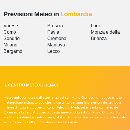
Previsioni Meteo in
Lombardia
Varese
Brescia
Lodi
Como
Pavia
Monza e della
Sondrio
Cremona
Brianza
Milano
Mantova
Bergamo
Lecco
IL CENTRO METEOGIULIACCI
Meteogiuliacci nasce dall’esperienza del col. Mario Giuliacci, simpatico e noto
meteorologo e climatologo che ha descritto per anni le previsioni del tempo a
milioni di italiani attraverso i canali televisivi Mediaset e la rubrica meteo del
Corriere della Sera. Attraverso questo nuovo portale il col. Mario Giuliacci ha
scelto di continuare a informare gli italiani fornendo loro un servizio previsionale
serio ma anche bello, innovativo e facile da usare.