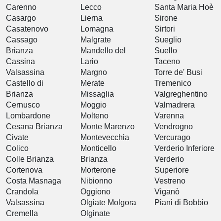
Carenno
Lecco
Santa Maria Hoè
Casargo
Lierna
Sirone
Casatenovo
Lomagna
Sirtori
Cassago
Malgrate
Sueglio
Brianza
Mandello del
Suello
Cassina
Lario
Taceno
Valsassina
Margno
Torre de' Busi
Castello di
Merate
Tremenico
Brianza
Missaglia
Valgreghentino
Cernusco
Moggio
Valmadrera
Lombardone
Molteno
Varenna
Cesana Brianza
Monte Marenzo
Vendrogno
Civate
Montevecchia
Vercurago
Colico
Monticello
Verderio Inferiore
Colle Brianza
Brianza
Verderio
Cortenova
Morterone
Superiore
Costa Masnaga
Nibionno
Vestreno
Crandola
Oggiono
Viganò
Valsassina
Olgiate Molgora
Piani di Bobbio
Cremella
Olginate