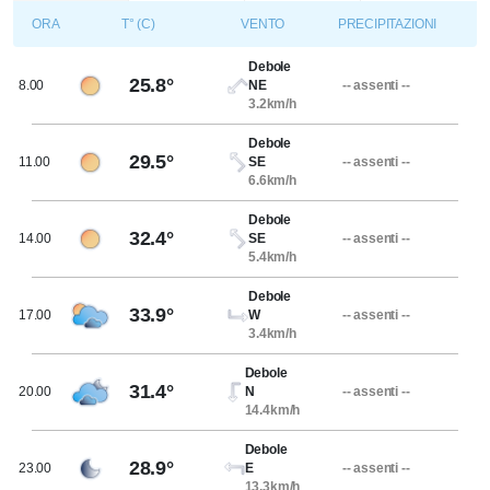
ORA
T° (C)
VENTO
PRECIPITAZIONI
Debole
25.8°
8.00
NE
-- assenti --
3.2km/h
Debole
29.5°
11.00
SE
-- assenti --
6.6km/h
Debole
32.4°
14.00
SE
-- assenti --
5.4km/h
Debole
33.9°
17.00
W
-- assenti --
3.4km/h
Debole
31.4°
20.00
N
-- assenti --
14.4km/h
Debole
28.9°
23.00
E
-- assenti --
13.3km/h