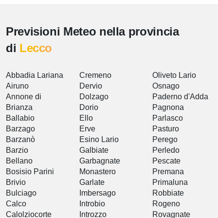
Previsioni Meteo nella provincia
di
Lecco
Abbadia Lariana
Cremeno
Oliveto Lario
Airuno
Dervio
Osnago
Annone di
Dolzago
Paderno d'Adda
Brianza
Dorio
Pagnona
Ballabio
Ello
Parlasco
Barzago
Erve
Pasturo
Barzanò
Esino Lario
Perego
Barzio
Galbiate
Perledo
Bellano
Garbagnate
Pescate
Bosisio Parini
Monastero
Premana
Brivio
Garlate
Primaluna
Bulciago
Imbersago
Robbiate
Calco
Introbio
Rogeno
Calolziocorte
Introzzo
Rovagnate