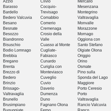
Azzio
Clivio
Mercallo
Barasso
Cocquio-
Mesenzana
Bardello
Trevisago
Montegrino
Bedero Valcuvia
Comabbio
Valtravaglia
Besano
Comerio
Monvalle
Besnate
Cremenaga
Morazzone
Besozzo
Crosio della
Mornago
Biandronno
Valle
Oggiona con
Bisuschio
Cuasso al Monte
Santo Stefano
Bodio Lomnago
Cugliate-
Olgiate Olona
Brebbia
Fabiasco
Origgio
Bregano
Cunardo
Orino
Brenta
Curiglia con
Osmate
Brezzo di
Monteviasco
Pino sulla
Bedero
Cuveglio
Sponda del Lago
Brinzio
Cuvio
Maggiore
Brissago-
Daverio
Porto Ceresio
Valtravaglia
Dumenza
Porto
Brunello
Duno
Valtravaglia
Brusimpiano
Fagnano Olona
Rancio Valcuvia
Buguggiate
Ferno
Ranco