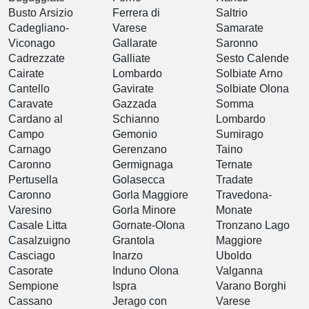
Busto Arsizio
Ferrera di
Saltrio
Cadegliano-
Varese
Samarate
Viconago
Gallarate
Saronno
Cadrezzate
Galliate
Sesto Calende
Cairate
Lombardo
Solbiate Arno
Cantello
Gavirate
Solbiate Olona
Caravate
Gazzada
Somma
Cardano al
Schianno
Lombardo
Campo
Gemonio
Sumirago
Carnago
Gerenzano
Taino
Caronno
Germignaga
Ternate
Pertusella
Golasecca
Tradate
Caronno
Gorla Maggiore
Travedona-
Varesino
Gorla Minore
Monate
Casale Litta
Gornate-Olona
Tronzano Lago
Casalzuigno
Grantola
Maggiore
Casciago
Inarzo
Uboldo
Casorate
Induno Olona
Valganna
Sempione
Ispra
Varano Borghi
Cassano
Jerago con
Varese