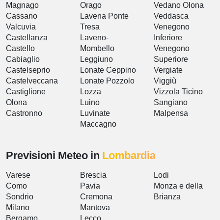
Magnago
Orago
Vedano Olona
Cassano
Lavena Ponte
Veddasca
Valcuvia
Tresa
Venegono
Castellanza
Laveno-
Inferiore
Castello
Mombello
Venegono
Cabiaglio
Leggiuno
Superiore
Castelseprio
Lonate Ceppino
Vergiate
Castelveccana
Lonate Pozzolo
Viggiù
Castiglione
Lozza
Vizzola Ticino
Olona
Luino
Sangiano
Castronno
Luvinate
Malpensa
Maccagno
Previsioni Meteo in
Lombardia
Varese
Brescia
Lodi
Como
Pavia
Monza e della
Sondrio
Cremona
Brianza
Milano
Mantova
Bergamo
Lecco