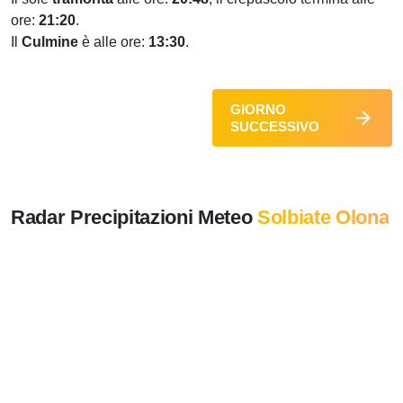
ore:
21:20
.
Il
Culmine
è alle ore:
13:30
.
GIORNO
SUCCESSIVO
Radar Precipitazioni Meteo
Solbiate Olona