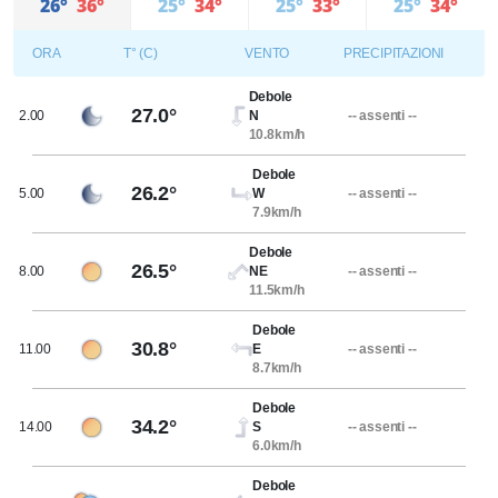
26°
36°
25°
34°
25°
33°
25°
34°
ORA
T° (C)
VENTO
PRECIPITAZIONI
Debole
27.0°
2.00
N
-- assenti --
10.8km/h
Debole
26.2°
5.00
W
-- assenti --
7.9km/h
Debole
26.5°
8.00
NE
-- assenti --
11.5km/h
Debole
30.8°
11.00
E
-- assenti --
8.7km/h
Debole
34.2°
14.00
S
-- assenti --
6.0km/h
Debole