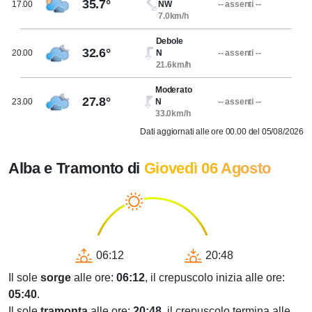
35.7°
17.00
NW
-- assenti --
7.0km/h
Debole
32.6°
20.00
N
-- assenti --
21.6km/h
Moderato
27.8°
23.00
N
-- assenti --
33.0km/h
Dati aggiornati alle ore 00.00 del 05/08/2026
Alba e Tramonto di
Giovedì 06 Agosto
06:12
20:48
Il sole
sorge
alle ore:
06:12
, il crepuscolo inizia alle ore:
05:40
.
Il sole
tramonta
alle ore:
20:48
, il crepuscolo termina alle