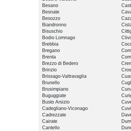
Besano
Cast
Besnate
Cava
Besozzo
Caz
Biandronno
Cisl
Bisuschio
Citti
Bodio Lomnago
Cliv
Brebbia
Cocq
Bregano
Com
Brenta
Com
Brezzo di Bedero
Cre
Brinzio
Cros
Brissago-Valtravaglia
Cuas
Brunello
Cugl
Brusimpiano
Cun
Buguggiate
Curi
Busto Arsizio
Cuve
Cadegliano-Viconago
Cuv
Cadrezzate
Dave
Cairate
Dum
Cantello
Dun