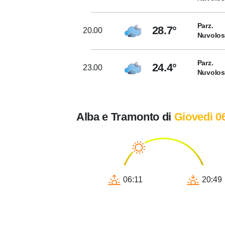
Parz.
28.7°
20.00
Nuvolo
Parz.
24.4°
23.00
Nuvolo
Alba e Tramonto di
Giovedì 0
06:11
20:49