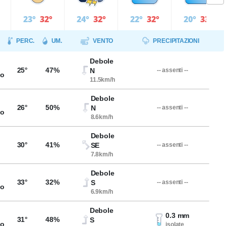
23°
32°
24°
32°
22°
32°
20°
33°
PERC.
UM.
VENTO
PRECIPITAZIONI
Debole
25°
47%
N
-- assenti --
so
11.5km/h
Debole
26°
50%
N
-- assenti --
so
8.6km/h
Debole
30°
41%
SE
-- assenti --
7.8km/h
Debole
33°
32%
S
-- assenti --
so
6.9km/h
Debole
0.3 mm
31°
48%
S
so
isolate