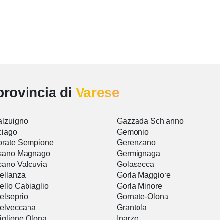
provincia di
Varese
lzuigno
Gazzada Schianno
ciago
Gemonio
orate Sempione
Gerenzano
sano Magnago
Germignaga
ano Valcuvia
Golasecca
ellanza
Gorla Maggiore
ello Cabiaglio
Gorla Minore
elseprio
Gornate-Olona
elveccana
Grantola
iglione Olona
Inarzo