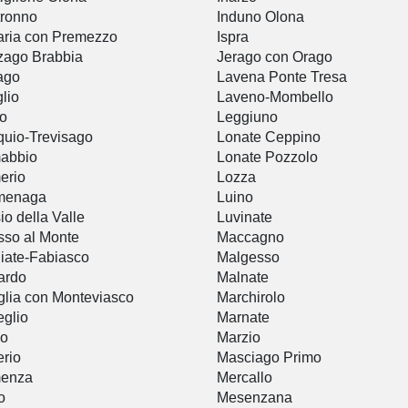
ronno
Induno Olona
ria con Premezzo
Ispra
zago Brabbia
Jerago con Orago
ago
Lavena Ponte Tresa
glio
Laveno-Mombello
io
Leggiuno
uio-Trevisago
Lonate Ceppino
abbio
Lonate Pozzolo
erio
Lozza
menaga
Luino
io della Valle
Luvinate
so al Monte
Maccagno
iate-Fabiasco
Malgesso
ardo
Malnate
glia con Monteviasco
Marchirolo
glio
Marnate
io
Marzio
rio
Masciago Primo
enza
Mercallo
o
Mesenzana