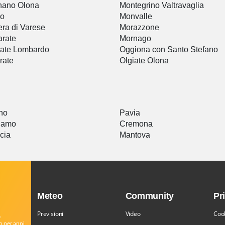
nano Olona
Montegrino Valtravaglia
no
Monvalle
era di Varese
Morazzone
arate
Mornago
iate Lombardo
Oggiona con Santo Stefano
rate
Olgiate Olona
a
no
Pavia
gamo
Cremona
cia
Mantova
Meteo
Community
Pr
Previsioni
Video
Cook
,
o per anni