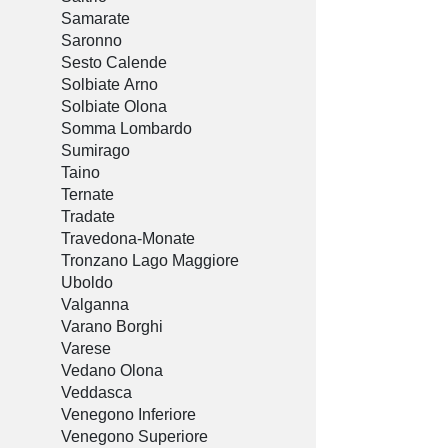
Samarate
Saronno
Sesto Calende
Solbiate Arno
Solbiate Olona
Somma Lombardo
Sumirago
Taino
Ternate
Tradate
Travedona-Monate
Tronzano Lago Maggiore
Uboldo
Valganna
Varano Borghi
Varese
Vedano Olona
Veddasca
Venegono Inferiore
Venegono Superiore