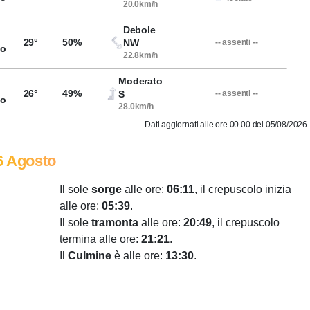
20.0km/h
Debole
29°
50%
NW
-- assenti --
so
22.8km/h
Moderato
26°
49%
S
-- assenti --
so
28.0km/h
Dati aggiornati alle ore 00.00 del 05/08/2026
6 Agosto
Il sole
sorge
alle ore:
06:11
, il crepuscolo inizia
alle ore:
05:39
.
Il sole
tramonta
alle ore:
20:49
, il crepuscolo
termina alle ore:
21:21
.
Il
Culmine
è alle ore:
13:30
.