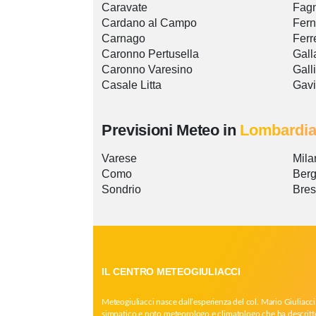
Caravate
Fag
Cardano al Campo
Fer
Carnago
Ferr
Caronno Pertusella
Gall
Caronno Varesino
Gall
Casale Litta
Gavi
Previsioni Meteo in
Lombardi
Varese
Mila
Como
Ber
Sondrio
Bres
IL CENTRO METEOGIULIACCI
Meteogiuliacci nasce dall’esperienza del col. Mario Giuliacci
simpatico e noto meteorologo e climatologo che ha descritt