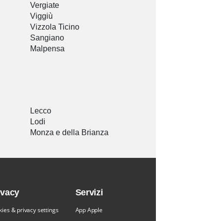
Vergiate
Viggiù
Vizzola Ticino
Sangiano
Malpensa
Lecco
Lodi
Monza e della Brianza
ivacy
Servizi
ies & privacy settings
App Apple