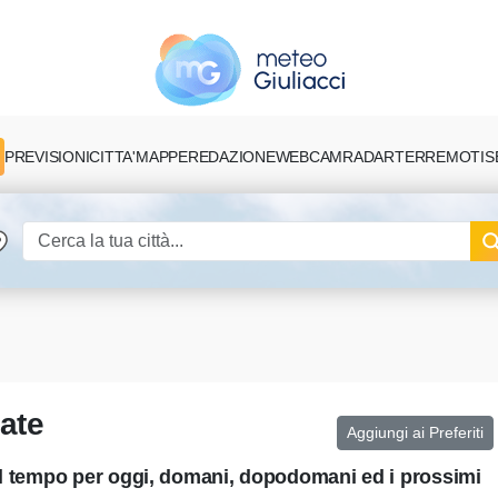
PREVISIONI
CITTA'
MAPPE
REDAZIONE
TERREMOTI
S
WEBCAM
RADAR
ate
Aggiungi ai Preferiti
del tempo per oggi, domani, dopodomani ed i prossimi