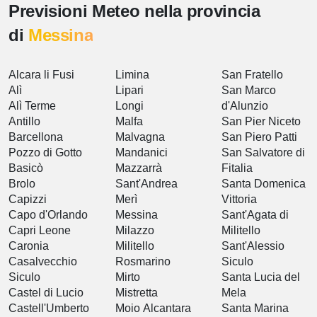
Previsioni Meteo nella provincia
di
Messina
Alcara li Fusi
Limina
San Fratello
Alì
Lipari
San Marco
Alì Terme
Longi
d'Alunzio
Antillo
Malfa
San Pier Niceto
Barcellona
Malvagna
San Piero Patti
Pozzo di Gotto
Mandanici
San Salvatore di
Basicò
Mazzarrà
Fitalia
Brolo
Sant'Andrea
Santa Domenica
Capizzi
Merì
Vittoria
Capo d'Orlando
Messina
Sant'Agata di
Capri Leone
Milazzo
Militello
Caronia
Militello
Sant'Alessio
Casalvecchio
Rosmarino
Siculo
Siculo
Mirto
Santa Lucia del
Castel di Lucio
Mistretta
Mela
Castell'Umberto
Moio Alcantara
Santa Marina