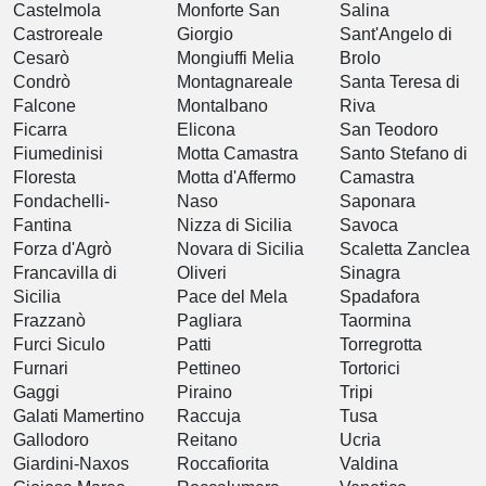
Castelmola
Monforte San
Salina
Castroreale
Giorgio
Sant'Angelo di
Cesarò
Mongiuffi Melia
Brolo
Condrò
Montagnareale
Santa Teresa di
Falcone
Montalbano
Riva
Ficarra
Elicona
San Teodoro
Fiumedinisi
Motta Camastra
Santo Stefano di
Floresta
Motta d'Affermo
Camastra
Fondachelli-
Naso
Saponara
Fantina
Nizza di Sicilia
Savoca
Forza d'Agrò
Novara di Sicilia
Scaletta Zanclea
Francavilla di
Oliveri
Sinagra
Sicilia
Pace del Mela
Spadafora
Frazzanò
Pagliara
Taormina
Furci Siculo
Patti
Torregrotta
Furnari
Pettineo
Tortorici
Gaggi
Piraino
Tripi
Galati Mamertino
Raccuja
Tusa
Gallodoro
Reitano
Ucria
Giardini-Naxos
Roccafiorita
Valdina