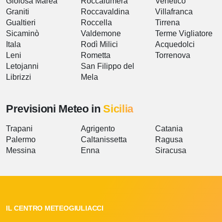
Gioiosa Marea
Roccalumera
Venetico
Graniti
Roccavaldina
Villafranca
Gualtieri
Roccella
Tirrena
Sicaminò
Valdemone
Terme Vigliatore
Itala
Rodì Milici
Acquedolci
Leni
Rometta
Torrenova
Letojanni
San Filippo del
Librizzi
Mela
Previsioni Meteo in
Sicilia
Trapani
Agrigento
Catania
Palermo
Caltanissetta
Ragusa
Messina
Enna
Siracusa
IL CENTRO METEOGIULIACCI