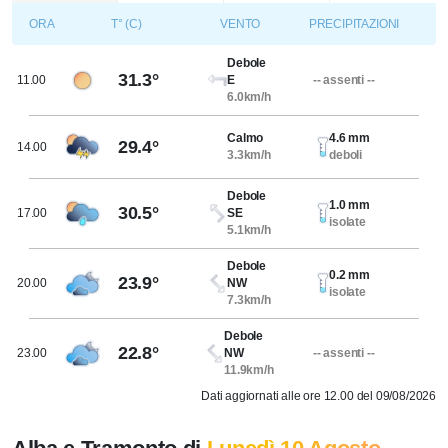
ORA
T° (C)
VENTO
PRECIPITAZIONI
Debole
31.3°
11.00
E
-- assenti --
6.0km/h
Calmo
4.6 mm
29.4°
14.00
3.3km/h
deboli
Debole
1.0 mm
30.5°
17.00
SE
isolate
5.1km/h
Debole
0.2 mm
23.9°
20.00
NW
isolate
7.3km/h
Debole
22.8°
23.00
NW
-- assenti --
11.9km/h
Dati aggiornati alle ore 12.00 del 09/08/2026