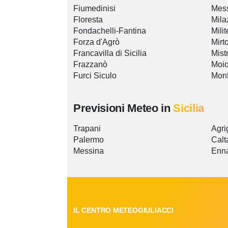
Fiumedinisi
Mes
Floresta
Mila
Fondachelli-Fantina
Mili
Forza d'Agrò
Mirt
Francavilla di Sicilia
Mist
Frazzanò
Moio
Furci Siculo
Monf
Previsioni Meteo in
Sicilia
Trapani
Agri
Palermo
Calt
Messina
Enn
IL CENTRO METEOGIULIACCI