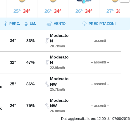
25°
34°
26°
34°
26°
34°
27°
32°
PERC.
UM.
VENTO
PRECIPITAZIONI
Moderato
34°
36%
N
-- assenti --
20.7km/h
Moderato
32°
47%
N
-- assenti --
22.9km/h
Moderato
25°
86%
NW
-- assenti --
so
25.7km/h
Moderato
24°
75%
NW
-- assenti --
so
26.8km/h
Dati aggiornati alle ore 12.00 del 07/08/2026