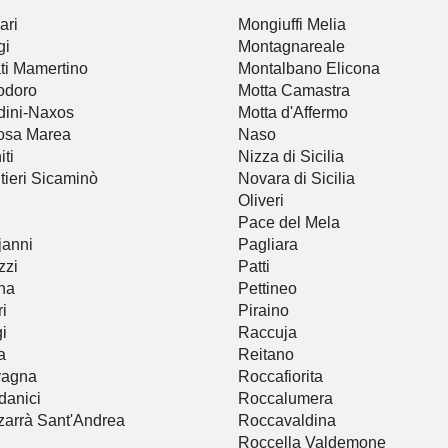
ari
Mongiuffi Melia
gi
Montagnareale
ti Mamertino
Montalbano Elicona
odoro
Motta Camastra
dini-Naxos
Motta d'Affermo
osa Marea
Naso
iti
Nizza di Sicilia
tieri Sicaminò
Novara di Sicilia
Oliveri
Pace del Mela
janni
Pagliara
zzi
Patti
na
Pettineo
ri
Piraino
i
Raccuja
a
Reitano
vagna
Roccafiorita
anici
Roccalumera
arrà Sant'Andrea
Roccavaldina
Roccella Valdemone