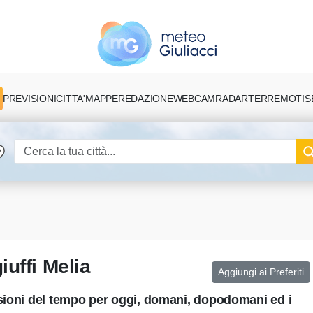
PREVISIONI
CITTA'
MAPPE
REDAZIONE
TERREMOTI
S
WEBCAM
RADAR
uffi Melia
Aggiungi ai Preferiti
isioni del tempo per oggi, domani, dopodomani ed i