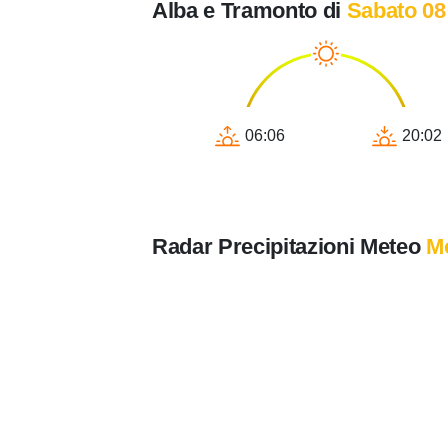
Alba e Tramonto di
Sabato 08
06:06
20:02
Radar Precipitazioni Meteo
Mo