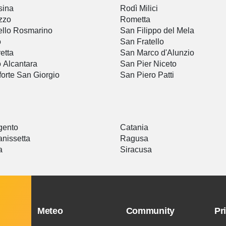
sina
Rodì Milici
zzo
Rometta
tello Rosmarino
San Filippo del Mela
o
San Fratello
retta
San Marco d'Alunzio
 Alcantara
San Pier Niceto
orte San Giorgio
San Piero Patti
gento
Catania
anissetta
Ragusa
a
Siracusa
Meteo
Community
Pr