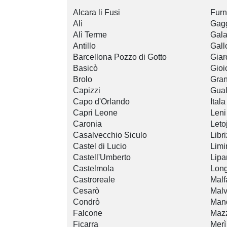
Alcara li Fusi
Furn
Alì
Gag
Alì Terme
Gala
Antillo
Gall
Barcellona Pozzo di Gotto
Giar
Basicò
Gioi
Brolo
Gran
Capizzi
Gual
Capo d'Orlando
Itala
Capri Leone
Leni
Caronia
Leto
Casalvecchio Siculo
Libri
Castel di Lucio
Limi
Castell'Umberto
Lipa
Castelmola
Long
Castroreale
Malf
Cesarò
Mal
Condrò
Mand
Falcone
Mazz
Ficarra
Merì