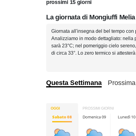
prossimi 15 giorni
La giornata di Mongiuffi Melia
Giornata all'insegna del bel tempo con 
Analizziamo in modo dettagliato: nella 
sarà 23°C; nel pomeriggio cielo sereno,
di circa 33°. Lo zero termico si atteste
Questa Settimana
Prossima
OGGI
PROSSIMI GIORNI
Sabato 08
Domenica 09
Lunedì 10