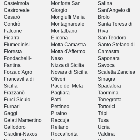
Castelmola
Monforte San
Salina
Castroreale
Giorgio
Sant'Angelo di
Cesarò
Mongiuffi Melia
Brolo
Condrò
Montagnareale
Santa Teresa di
Falcone
Montalbano
Riva
Ficarra
Elicona
San Teodoro
Fiumedinisi
Motta Camastra
Santo Stefano di
Floresta
Motta d'Affermo
Camastra
Fondachelli-
Naso
Saponara
Fantina
Nizza di Sicilia
Savoca
Forza d'Agrò
Novara di Sicilia
Scaletta Zanclea
Francavilla di
Oliveri
Sinagra
Sicilia
Pace del Mela
Spadafora
Frazzanò
Pagliara
Taormina
Furci Siculo
Patti
Torregrotta
Furnari
Pettineo
Tortorici
Gaggi
Piraino
Tripi
Galati Mamertino
Raccuja
Tusa
Gallodoro
Reitano
Ucria
Giardini-Naxos
Roccafiorita
Valdina