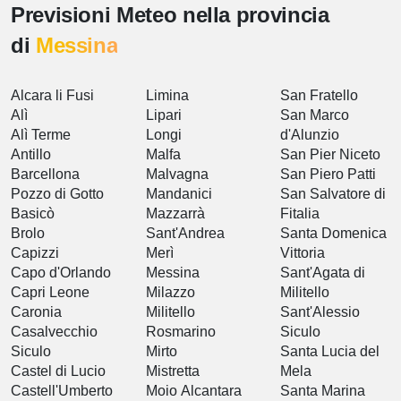
Previsioni Meteo nella provincia
di
Messina
Alcara li Fusi
Limina
San Fratello
Alì
Lipari
San Marco
Alì Terme
Longi
d'Alunzio
Antillo
Malfa
San Pier Niceto
Barcellona
Malvagna
San Piero Patti
Pozzo di Gotto
Mandanici
San Salvatore di
Basicò
Mazzarrà
Fitalia
Brolo
Sant'Andrea
Santa Domenica
Capizzi
Merì
Vittoria
Capo d'Orlando
Messina
Sant'Agata di
Capri Leone
Milazzo
Militello
Caronia
Militello
Sant'Alessio
Casalvecchio
Rosmarino
Siculo
Siculo
Mirto
Santa Lucia del
Castel di Lucio
Mistretta
Mela
Castell'Umberto
Moio Alcantara
Santa Marina