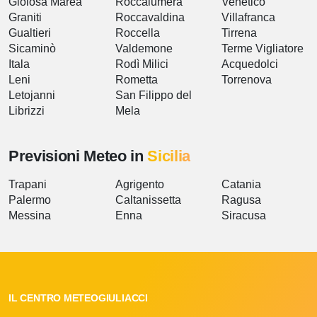
Gioiosa Marea
Roccalumera
Venetico
Graniti
Roccavaldina
Villafranca
Gualtieri
Roccella
Tirrena
Sicaminò
Valdemone
Terme Vigliatore
Itala
Rodì Milici
Acquedolci
Leni
Rometta
Torrenova
Letojanni
San Filippo del
Librizzi
Mela
Previsioni Meteo in
Sicilia
Trapani
Agrigento
Catania
Palermo
Caltanissetta
Ragusa
Messina
Enna
Siracusa
IL CENTRO METEOGIULIACCI