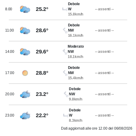
Debole
25.2°
8.00
W
-- assenti --
15.8km/h
Debole
28.6°
11.00
NW
-- assenti --
16.1km/h
Moderato
29.6°
14.00
NW
-- assenti --
18.1km/h
Debole
28.8°
17.00
NW
-- assenti --
15.4km/h
Debole
23.2°
20.00
NW
-- assenti --
9.8km/h
Debole
22.2°
23.00
W
-- assenti --
8.3km/h
Dati aggiornati alle ore 12.00 del 06/08/2026