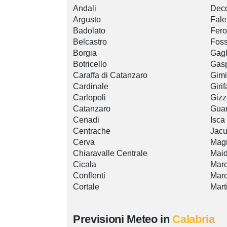
Andali
Deco
Argusto
Fale
Badolato
Fero
Belcastro
Foss
Borgia
Gagl
Botricello
Gasp
Caraffa di Catanzaro
Gimi
Cardinale
Girif
Carlopoli
Gizz
Catanzaro
Guar
Cenadi
Isca
Centrache
Jacu
Cerva
Mag
Chiaravalle Centrale
Mai
Cicala
Mar
Conflenti
Marc
Cortale
Mart
Previsioni Meteo in
Calabria