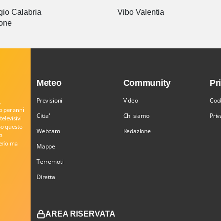
io Calabria
Vibo Valentia
one
Meteo
Community
Pr
Previsioni
Video
Cook
,
o per anni
Citta'
Chi siamo
Priv
televisivi
rso questo
Webcam
Redazione
a
serio ma
Mappe
Terremoti
Diretta
AREA RISERVATA