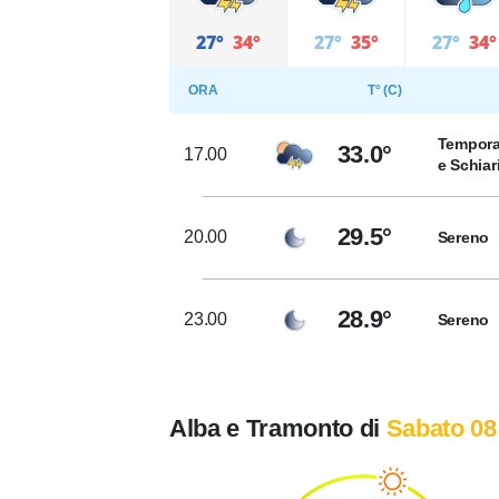
27°
34°
27°
35°
27°
34°
ORA
T° (C)
Tempora
33.0°
17.00
e Schiar
29.5°
20.00
Sereno
28.9°
23.00
Sereno
Alba e Tramonto di
Sabato 08