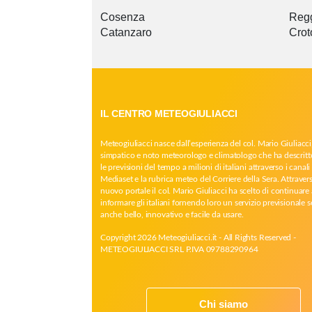
Cosenza
Regg
Catanzaro
Crot
IL CENTRO METEOGIULIACCI
Meteogiuliacci nasce dall’esperienza del col. Mario Giuliacci
simpatico e noto meteorologo e climatologo che ha descritt
le previsioni del tempo a milioni di italiani attraverso i canali 
Mediaset e la rubrica meteo del Corriere della Sera. Attrave
nuovo portale il col. Mario Giuliacci ha scelto di continuare 
informare gli italiani fornendo loro un servizio previsionale 
anche bello, innovativo e facile da usare.
Copyright 2026 Meteogiuliacci.it - All Rights Reserved -
METEOGIULIACCI SRL P.IVA 09788290964
Chi siamo