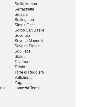
Sellia Marina
Serrastretta
Sersale
Settingiano
Simeri Crichi
Sorbo San Basile
Soverato
Soveria Mannelli
Soveria Simeri
Squillace
Stalettì
Taverna
Tiriolo
Torre di Ruggiero
Vallefiorita
Zagarise
onio
Lamezia Terme