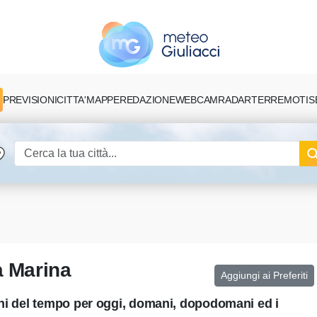
PREVISIONI
CITTA'
MAPPE
REDAZIONE
TERREMOTI
S
WEBCAM
RADAR
a Marina
Aggiungi ai Preferiti
oni del tempo per oggi, domani, dopodomani ed i