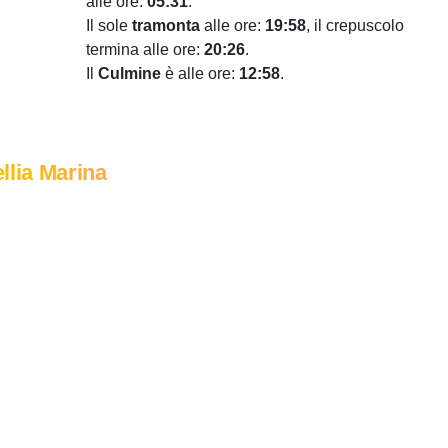
alle ore:
05:31
.
Il sole
tramonta
alle ore:
19:58
, il crepuscolo
termina alle ore:
20:26
.
Il
Culmine
è alle ore:
12:58
.
llia Marina