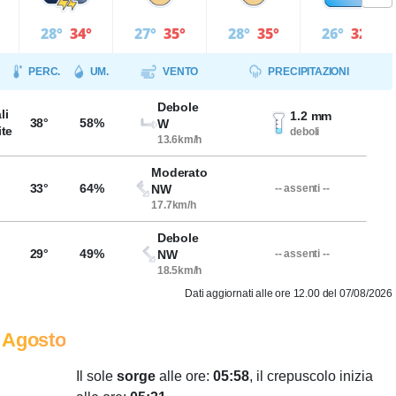
28°
34°
27°
35°
28°
35°
26°
32°
PERC.
UM.
VENTO
PRECIPITAZIONI
Debole
li
1.2 mm
38°
58%
W
ite
deboli
13.6km/h
Moderato
33°
64%
NW
-- assenti --
17.7km/h
Debole
29°
49%
NW
-- assenti --
18.5km/h
Dati aggiornati alle ore 12.00 del 07/08/2026
 Agosto
Il sole
sorge
alle ore:
05:58
, il crepuscolo inizia