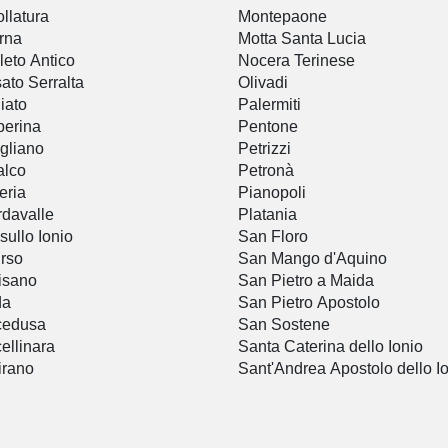
llatura
Montepaone
rna
Motta Santa Lucia
leto Antico
Nocera Terinese
ato Serralta
Olivadi
iato
Palermiti
erina
Pentone
gliano
Petrizzi
alco
Petronà
eria
Pianopoli
davalle
Platania
 sullo Ionio
San Floro
rso
San Mango d'Aquino
isano
San Pietro a Maida
da
San Pietro Apostolo
cedusa
San Sostene
ellinara
Santa Caterina dello Ionio
irano
Sant'Andrea Apostolo dello I