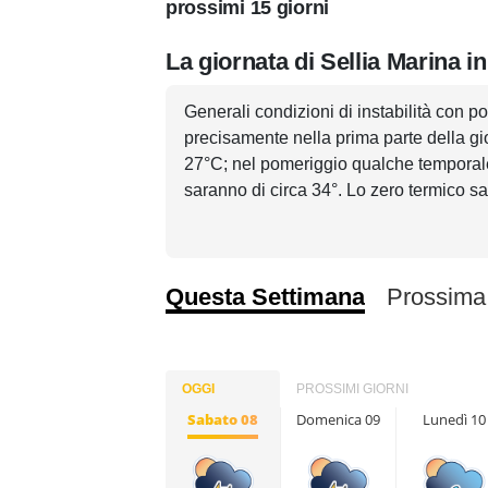
prossimi 15 giorni
La giornata di Sellia Marina i
Generali condizioni di instabilità con pos
precisamente nella prima parte della gio
27°C; nel pomeriggio qualche temporale,
saranno di circa 34°. Lo zero termico s
Questa Settimana
Prossima
OGGI
PROSSIMI GIORNI
Sabato 08
Domenica 09
Lunedì 10