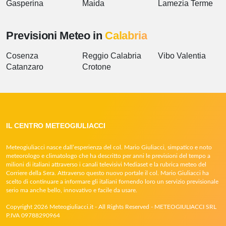
Gasperina
Maida
Lamezia Terme
Previsioni Meteo in
Calabria
Cosenza
Reggio Calabria
Vibo Valentia
Catanzaro
Crotone
IL CENTRO METEOGIULIACCI
Meteogiuliacci nasce dall’esperienza del col. Mario Giuliacci, simpatico e noto
meteorologo e climatologo che ha descritto per anni le previsioni del tempo a
milioni di italiani attraverso i canali televisivi Mediaset e la rubrica meteo del
Corriere della Sera. Attraverso questo nuovo portale il col. Mario Giuliacci ha
scelto di continuare a informare gli italiani fornendo loro un servizio previsionale
serio ma anche bello, innovativo e facile da usare.
Copyright 2026 Meteogiuliacci.it - All Rights Reserved - METEOGIULIACCI SRL
P.IVA 09788290964