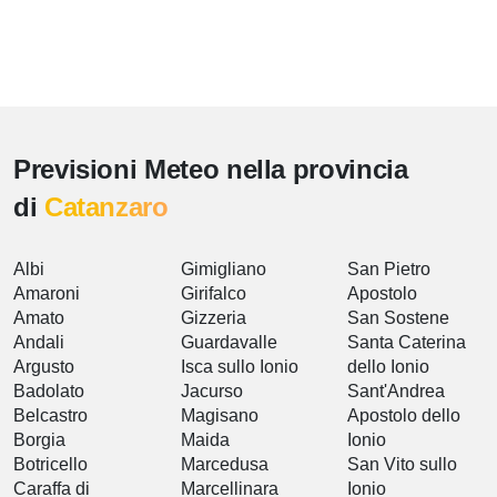
Previsioni Meteo nella provincia
di
Catanzaro
Albi
Gimigliano
San Pietro
Amaroni
Girifalco
Apostolo
Amato
Gizzeria
San Sostene
Andali
Guardavalle
Santa Caterina
Argusto
Isca sullo Ionio
dello Ionio
Badolato
Jacurso
Sant'Andrea
Belcastro
Magisano
Apostolo dello
Borgia
Maida
Ionio
Botricello
Marcedusa
San Vito sullo
Caraffa di
Marcellinara
Ionio