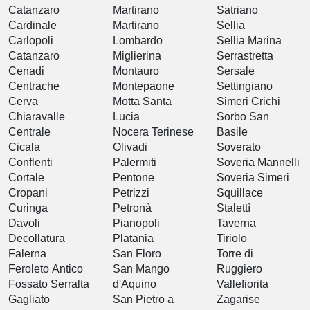
Catanzaro
Martirano
Satriano
Cardinale
Martirano
Sellia
Carlopoli
Lombardo
Sellia Marina
Catanzaro
Miglierina
Serrastretta
Cenadi
Montauro
Sersale
Centrache
Montepaone
Settingiano
Cerva
Motta Santa
Simeri Crichi
Chiaravalle
Lucia
Sorbo San
Centrale
Nocera Terinese
Basile
Cicala
Olivadi
Soverato
Conflenti
Palermiti
Soveria Mannelli
Cortale
Pentone
Soveria Simeri
Cropani
Petrizzi
Squillace
Curinga
Petronà
Stalettì
Davoli
Pianopoli
Taverna
Decollatura
Platania
Tiriolo
Falerna
San Floro
Torre di
Feroleto Antico
San Mango
Ruggiero
Fossato Serralta
d'Aquino
Vallefiorita
Gagliato
San Pietro a
Zagarise