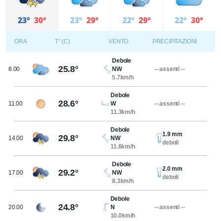
23°
30°
23°
29°
22°
29°
22°
30°
ORA
T° (C)
VENTO
PRECIPITAZIONI
Debole
25.8°
8.00
NW
-- assenti --
5.7km/h
Debole
28.6°
11.00
W
-- assenti --
11.3km/h
Debole
1.9 mm
29.8°
14.00
NW
deboli
11.6km/h
Debole
2.0 mm
29.2°
17.00
NW
deboli
8.3km/h
Debole
24.8°
20.00
N
-- assenti --
10.0km/h