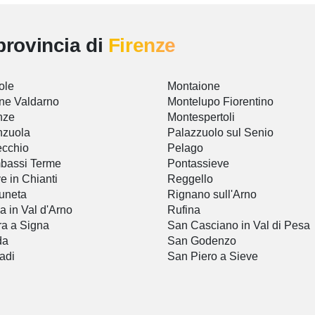
provincia di
Firenze
ole
Montaione
ine Valdarno
Montelupo Fiorentino
nze
Montespertoli
nzuola
Palazzuolo sul Senio
cchio
Pelago
bassi Terme
Pontassieve
e in Chianti
Reggello
uneta
Rignano sull'Arno
sa in Val d'Arno
Rufina
ra a Signa
San Casciano in Val di Pesa
da
San Godenzo
adi
San Piero a Sieve