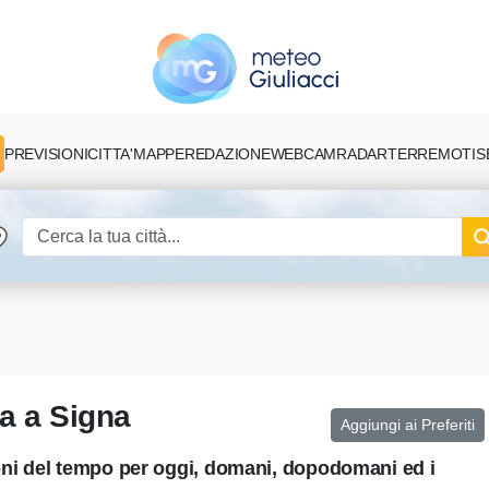
PREVISIONI
CITTA'
MAPPE
REDAZIONE
TERREMOTI
S
WEBCAM
RADAR
a a Signa
Aggiungi ai Preferiti
ioni del tempo per oggi, domani, dopodomani ed i