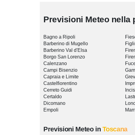
Previsioni Meteo nella 
Bagno a Ripoli
Fies
Barberino di Mugello
Figl
Barberino Val d'Elsa
Fire
Borgo San Lorenzo
Fire
Calenzano
Fuce
Campi Bisenzio
Gam
Capraia e Limite
Grev
Castelfiorentino
Impr
Cerreto Guidi
Inci
Certaldo
Last
Dicomano
Lon
Empoli
Marr
Previsioni Meteo in
Toscana