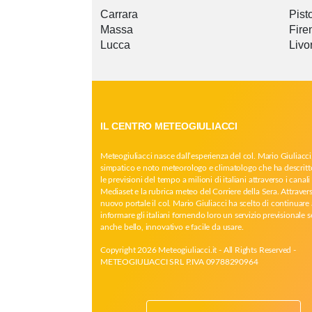
Carrara
Pist
Massa
Fire
Lucca
Livo
IL CENTRO METEOGIULIACCI
Meteogiuliacci nasce dall’esperienza del col. Mario Giuliacci
simpatico e noto meteorologo e climatologo che ha descritt
le previsioni del tempo a milioni di italiani attraverso i canali 
Mediaset e la rubrica meteo del Corriere della Sera. Attrave
nuovo portale il col. Mario Giuliacci ha scelto di continuare 
informare gli italiani fornendo loro un servizio previsionale 
anche bello, innovativo e facile da usare.
Copyright 2026 Meteogiuliacci.it - All Rights Reserved -
METEOGIULIACCI SRL P.IVA 09788290964