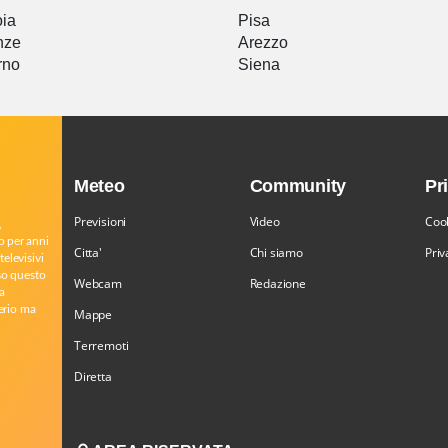
oia
Pisa
nze
Arezzo
rno
Siena
Meteo
Community
Pr
Previsioni
Video
Cook
,
o per anni
Citta'
Chi siamo
Priv
televisivi
rso questo
Webcam
Redazione
a
serio ma
Mappe
Terremoti
Diretta