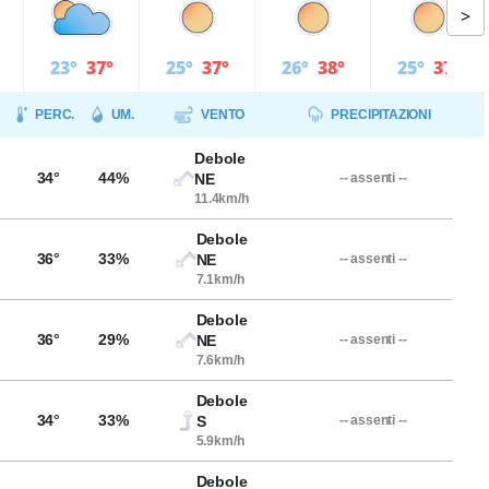
>
23°
37°
25°
37°
26°
38°
25°
37°
PERC.
UM.
VENTO
PRECIPITAZIONI
Debole
34°
44%
NE
-- assenti --
11.4km/h
Debole
36°
33%
NE
-- assenti --
7.1km/h
Debole
36°
29%
NE
-- assenti --
7.6km/h
Debole
34°
33%
S
-- assenti --
5.9km/h
Debole