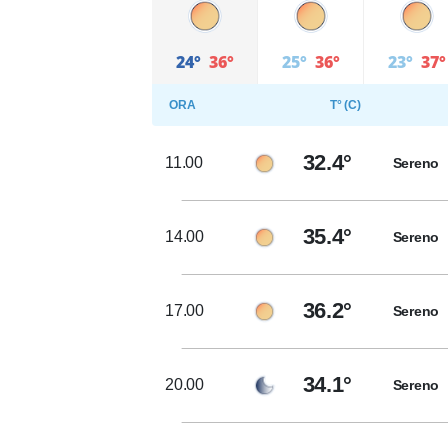
24°
36°
25°
36°
23°
37°
ORA
T° (C)
32.4°
11.00
Sereno
35.4°
14.00
Sereno
36.2°
17.00
Sereno
34.1°
20.00
Sereno