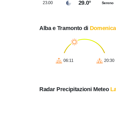
29.0°
23.00
Sereno
Alba e Tramonto di
Domenica
06:11
20:30
Radar Precipitazioni Meteo
La