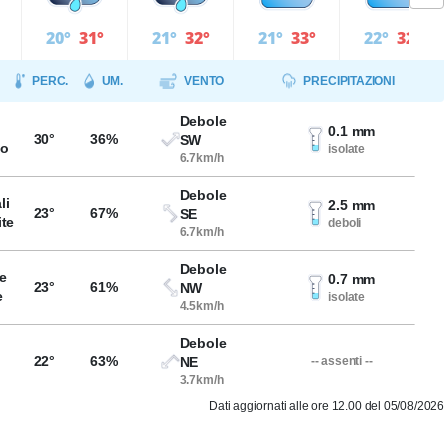
20°
31°
21°
32°
21°
33°
22°
32°
PERC.
UM.
VENTO
PRECIPITAZIONI
Debole
0.1 mm
30°
36%
SW
so
isolate
6.7km/h
Debole
li
2.5 mm
23°
67%
SE
ite
deboli
6.7km/h
Debole
e
0.7 mm
23°
61%
NW
e
isolate
4.5km/h
Debole
22°
63%
NE
-- assenti --
3.7km/h
Dati aggiornati alle ore 12.00 del 05/08/2026