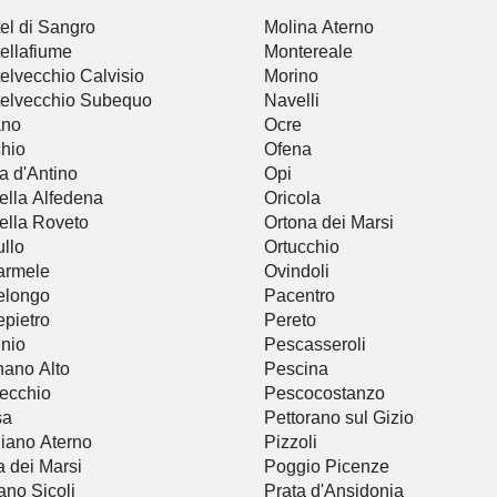
el di Sangro
Molina Aterno
ellafiume
Montereale
elvecchio Calvisio
Morino
elvecchio Subequo
Navelli
ano
Ocre
hio
Ofena
ta d'Antino
Opi
tella Alfedena
Oricola
tella Roveto
Ortona dei Marsi
llo
Ortucchio
armele
Ovindoli
elongo
Pacentro
epietro
Pereto
inio
Pescasseroli
ano Alto
Pescina
ecchio
Pescocostanzo
sa
Pettorano sul Gizio
iano Aterno
Pizzoli
a dei Marsi
Poggio Picenze
ano Sicoli
Prata d'Ansidonia