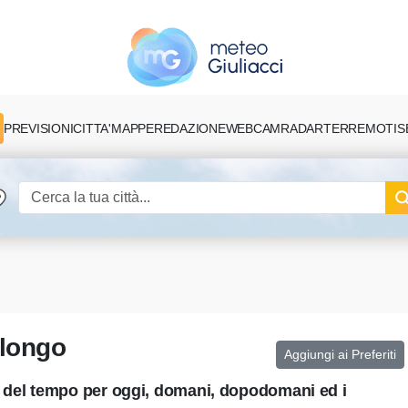
PREVISIONI
CITTA'
MAPPE
REDAZIONE
TERREMOTI
S
WEBCAM
RADAR
elongo
Aggiungi ai Preferiti
i del tempo per oggi, domani, dopodomani ed i