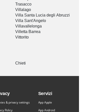
Trasacco
Villalago
Villa Santa Lucia degli Abruzzi
Villa Sant'Angelo
Villavallelonga
Villetta Barrea
Vittorito
Chieti
ivacy
Servizi
ies & privacy settings
App Apple
acy Policy
App Android