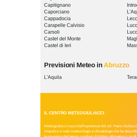
Capitignano
Intr
Caporciano
L'Aq
Cappadocia
Lecc
Carapelle Calvisio
Luco
Carsoli
Luco
Castel del Monte
Magl
Castel di Ieri
Mass
Previsioni Meteo in
Abruzzo
L'Aquila
Ter
IL CENTRO METEOGIULIACCI
Meteogiuliacci nasce dall’esperienza del col. Mario Giuliacci
simpatico e noto meteorologo e climatologo che ha descritt
le previsioni del tempo a milioni di italiani attraverso i canali 