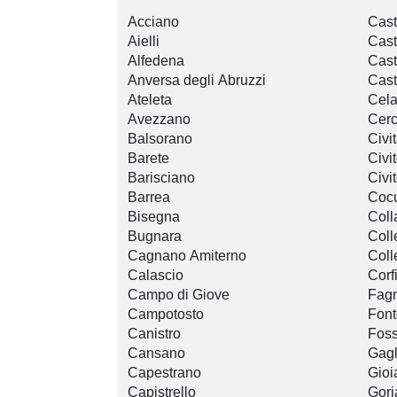
Acciano
Cast
Aielli
Cast
Alfedena
Cast
Anversa degli Abruzzi
Cast
Ateleta
Cel
Avezzano
Cerc
Balsorano
Civi
Barete
Civi
Barisciano
Civi
Barrea
Cocu
Bisegna
Coll
Bugnara
Coll
Cagnano Amiterno
Coll
Calascio
Corf
Campo di Giove
Fagn
Campotosto
Font
Canistro
Fos
Cansano
Gagl
Capestrano
Gioi
Capistrello
Gori