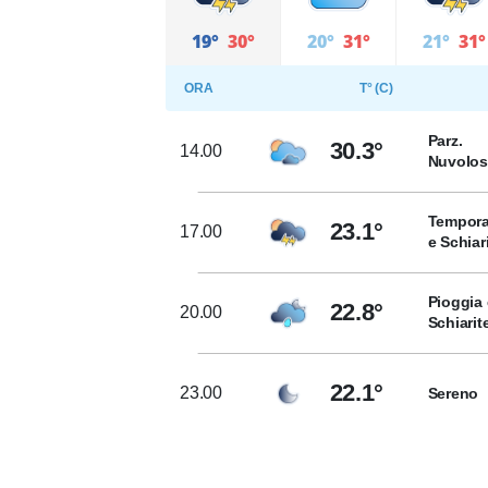
19°
30°
20°
31°
21°
31°
ORA
T° (C)
Parz.
30.3°
14.00
Nuvolo
Tempora
23.1°
17.00
e Schiar
Pioggia 
22.8°
20.00
Schiarit
22.1°
23.00
Sereno