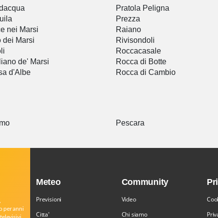
odacqua
Pratola Peligna
uila
Prezza
e nei Marsi
Raiano
 dei Marsi
Rivisondoli
li
Roccacasale
iano de' Marsi
Rocca di Botte
a d'Albe
Rocca di Cambio
amo
Pescara
Meteo
Community
Pr
Previsioni
Video
Cook
,
o per anni
Citta'
Chi siamo
Priv
televisivi