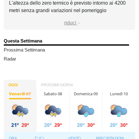
L'altezza dello zero termico è previsto intorno ai 4200
metri senza grandi variazioni nel pomeriggio
riduci
Questa Settimana
Prossima Settimana
Radar
OGGI
PROSSIMI GIORNI
Venerdì 07
Sabato 08
Domenica 09
Lunedì 10
21°
29°
20°
29°
20°
30°
20°
30°
ORA
T° (C)
VENTO
PRECIPITAZIONI