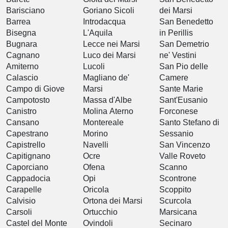
Barisciano
Goriano Sicoli
dei Marsi
Barrea
Introdacqua
San Benedetto
Bisegna
L'Aquila
in Perillis
Bugnara
Lecce nei Marsi
San Demetrio
Cagnano
Luco dei Marsi
ne' Vestini
Amiterno
Lucoli
San Pio delle
Calascio
Magliano de'
Camere
Campo di Giove
Marsi
Sante Marie
Campotosto
Massa d'Albe
Sant'Eusanio
Canistro
Molina Aterno
Forconese
Cansano
Montereale
Santo Stefano di
Capestrano
Morino
Sessanio
Capistrello
Navelli
San Vincenzo
Capitignano
Ocre
Valle Roveto
Caporciano
Ofena
Scanno
Cappadocia
Opi
Scontrone
Carapelle
Oricola
Scoppito
Calvisio
Ortona dei Marsi
Scurcola
Carsoli
Ortucchio
Marsicana
Castel del Monte
Ovindoli
Secinaro