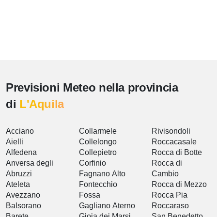
Previsioni Meteo nella provincia
di
L'Aquila
Acciano
Collarmele
Rivisondoli
Aielli
Collelongo
Roccacasale
Alfedena
Collepietro
Rocca di Botte
Anversa degli
Corfinio
Rocca di
Abruzzi
Fagnano Alto
Cambio
Ateleta
Fontecchio
Rocca di Mezzo
Avezzano
Fossa
Rocca Pia
Balsorano
Gagliano Aterno
Roccaraso
Barete
Gioia dei Marsi
San Benedetto