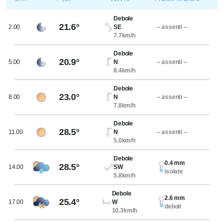
Debole
21.6°
2.00
SE
-- assenti --
7.7km/h
Debole
20.9°
5.00
N
-- assenti --
8.4km/h
Debole
23.0°
8.00
N
-- assenti --
7.8km/h
Debole
28.5°
11.00
N
-- assenti --
5.0km/h
Debole
0.4 mm
28.5°
14.00
SW
isolate
5.8km/h
Debole
2.6 mm
25.4°
17.00
W
deboli
10.3km/h