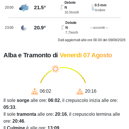
Debole
0.5 mm
21.5°
20.00
N
isolate
10.5km/h
Debole
20.9°
23.00
N
-- assenti --
7.7km/h
Dati aggiornati alle ore 00.00 del 06/08/2026
Alba e Tramonto di
Venerdì 07 Agosto
06:02
20:16
Il sole
sorge
alle ore:
06:02
, il crepuscolo inizia alle ore:
05:33
.
Il sole
tramonta
alle ore:
20:16
, il crepuscolo termina alle
ore:
20:46
.
Il
Culmine
è alle ore:
13:09
.