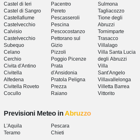
Castel di Ieri
Pacentro
Sulmona
Castel di Sangro
Pereto
Tagliacozzo
Castellafiume
Pescasseroli
Tione degli
Castelvecchio
Pescina
Abruzzi
Calvisio
Pescocostanzo
Tornimparte
Castelvecchio
Pettorano sul
Trasacco
Subequo
Gizio
Villalago
Celano
Pizzoli
Villa Santa Lucia
Cerchio
Poggio Picenze
degli Abruzzi
Civita d'Antino
Prata
Villa
Civitella
d'Ansidonia
Sant'Angelo
Alfedena
Pratola Peligna
Villavallelonga
Civitella Roveto
Prezza
Villetta Barrea
Cocullo
Raiano
Vittorito
Previsioni Meteo in
Abruzzo
L'Aquila
Pescara
Teramo
Chieti