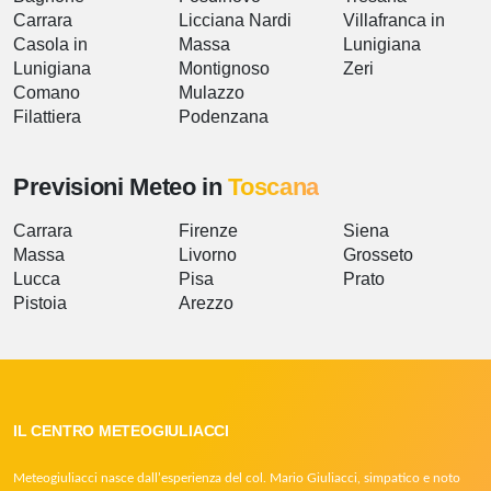
Carrara
Licciana Nardi
Villafranca in
Casola in
Massa
Lunigiana
Lunigiana
Montignoso
Zeri
Comano
Mulazzo
Filattiera
Podenzana
Previsioni Meteo in
Toscana
Carrara
Firenze
Siena
Massa
Livorno
Grosseto
Lucca
Pisa
Prato
Pistoia
Arezzo
IL CENTRO METEOGIULIACCI
Meteogiuliacci nasce dall’esperienza del col. Mario Giuliacci, simpatico e noto