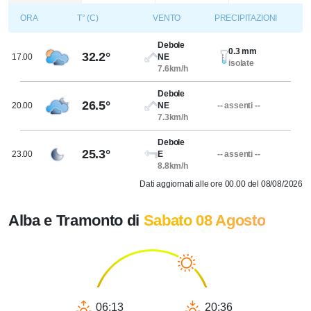
ORA
T° (C)
VENTO
PRECIPITAZIONI
Debole
0.3 mm
32.2°
17.00
NE
isolate
7.6km/h
Debole
26.5°
20.00
NE
-- assenti --
7.3km/h
Debole
25.3°
23.00
E
-- assenti --
8.8km/h
Dati aggiornati alle ore 00.00 del 08/08/2026
Alba e Tramonto di
Sabato 08 Agosto
06:13
20:36