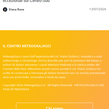
eccezionali sul Centro-Sud
13/07/2026
Elena Rava
IL CENTRO METEOGIULIACCI
Meteogiuliacci nasce dall’esperienza del col. Mario Giuliacci, simpatico e noto
meteorologo e climatologo che ha descritto per anni le previsioni del tempo a
milioni di italiani attraverso i canali televisivi Mediaset e la rubrica meteo del
Corriere della Sera. Attraverso questo nuovo portale il col. Mario Giuliacci ha
scelto di continuare a informare gli italiani fornendo loro un servizio previsionale
serio ma anche bello, innovativo e facile da usare.
Copyright 2026 Meteogiuliacci.it - All Rights Reserved - METEOGIULIACCI SRL
P.IVA 09788290964
Chi siamo