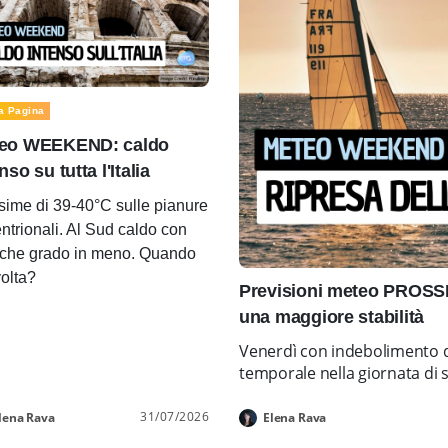
a Pagina
eo WEEKEND: caldo
nso su tutta l'Italia
ime di 39-40°C sulle pianure
entrionali. Al Sud caldo con
che grado in meno. Quando
volta?
Previsioni meteo PROSS
una maggiore stabilità
Venerdì con indebolimento d
temporale nella giornata di 
31/07/2026
lena Rava
Elena Rava