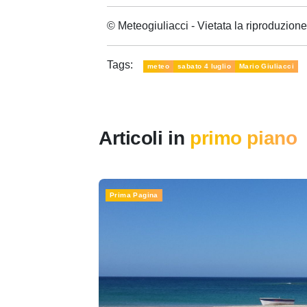
© Meteogiuliacci - Vietata la riproduzio
Tags:
meteo
sabato 4 luglio
Mario Giuliacci
Articoli in
primo piano
Prima Pagina