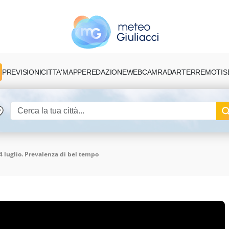
PREVISIONI
CITTA'
MAPPE
REDAZIONE
TERREMOTI
S
WEBCAM
RADAR
4 luglio. Prevalenza di bel tempo