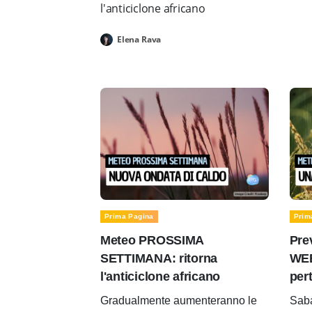
l'anticiclone africano
Elena Rava
Prima Pagina
Prim
Meteo PROSSIMA
Pre
SETTIMANA: ritorna
WEE
l'anticiclone africano
per
Gradualmente aumenteranno le
Saba