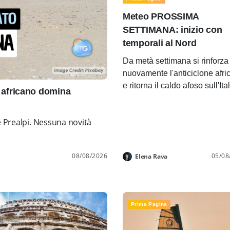
Meteo PROSSIMA
SETTIMANA: inizio con
temporali al Nord
Da metà settimana si rinforza
nuovamente l'anticiclone afri
e ritorna il caldo afoso sull'Ita
africano domina
e Prealpi. Nessuna novità
08/08/2026
05/08
Elena Rava
Prima Pagina