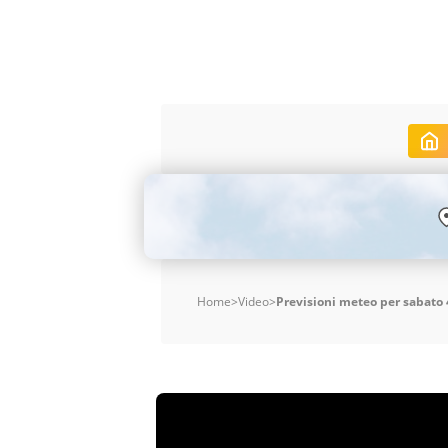
Home
>
Video
>
Previsioni meteo per sabato 