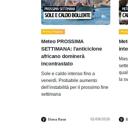
Prima Pagina
Prim
Meteo PROSSIMA
Met
SETTIMANA: l'anticiclone
inte
africano dominerà
Mass
incontrastato
sett
qual
Sole e caldo intenso fino a
la s
venerdì. Probabile aumento
dell'instabilità per il prossimo fine
settimana
02/08/2026
Elena Rava
E