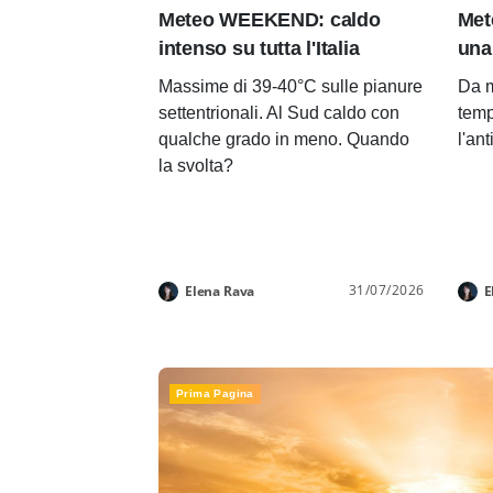
Meteo WEEKEND: caldo
Met
intenso su tutta l'Italia
una
Massime di 39-40°C sulle pianure
Da m
settentrionali. Al Sud caldo con
temp
qualche grado in meno. Quando
l'an
la svolta?
31/07/2026
Elena Rava
E
Prima Pagina