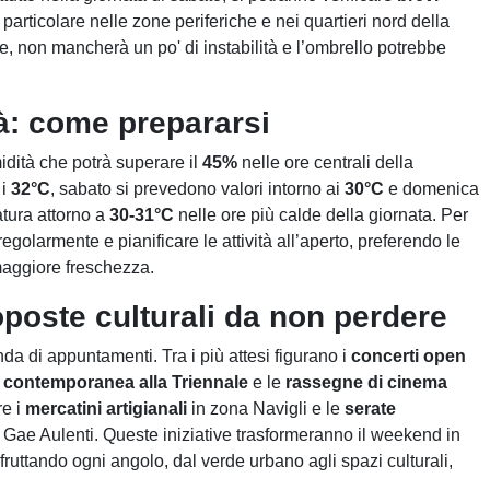
n particolare nelle zone periferiche e nei quartieri nord della
e, non mancherà un po' di instabilità e l’ombrello potrebbe
à: come prepararsi
dità che potrà superare il
45%
nelle ore centrali della
 i
32°C
, sabato si prevedono valori intorno ai
30°C
e domenica
ratura attorno a
30-31°C
nelle ore più calde della giornata. Per
 regolarmente e pianificare le attività all’aperto, preferendo le
maggiore freschezza.
oposte culturali da non perdere
da di appuntamenti. Tra i più attesi figurano i
concerti open
e contemporanea alla Triennale
e le
rassegne di cinema
re i
mercatini artigianali
in zona Navigli e le
serate
 Gae Aulenti. Queste iniziative trasformeranno il weekend in
sfruttando ogni angolo, dal verde urbano agli spazi culturali,