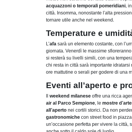
acquazzoni o temporali pomeridiani
, i
città. Insomma, nonostante l'alta pression
tornare utile anche nel weekend.
Temperature e umidit
L’
afa
sarà un elemento costante, con l’umi
giornata. Venerdì le massime sfioreranno
si resterà su livelli simili, con una tempe
chi resta in città sarà importante idratarsi
ore mattutine o serali per godere di una 
Eventi all’aperto e pr
Il
weekend milanese
offre una ricca agen
air al Parco Sempione
, le
mostre d’art
all’aperto
nei cortili storici. Da non perde
gastronomiche
con street food in piazza
un’occasione perfetta per vivere la città, 
anche sotto il caldo sole di luglio.