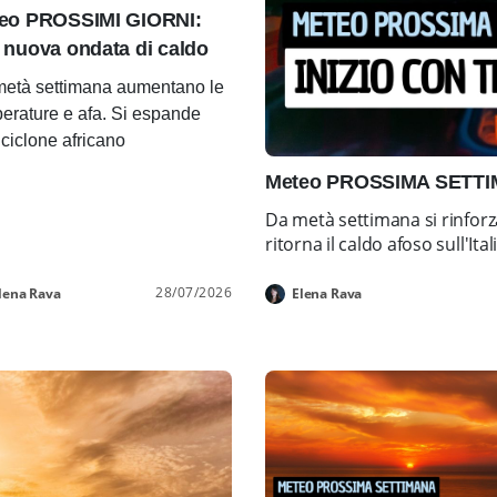
eo PROSSIMI GIORNI:
 nuova ondata di caldo
età settimana aumentano le
erature e afa. Si espande
ticiclone africano
Meteo PROSSIMA SETTIMA
Da metà settimana si rinforz
ritorna il caldo afoso sull'Ital
28/07/2026
lena Rava
Elena Rava