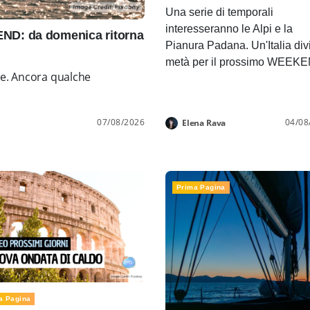
Una serie di temporali
interesseranno le Alpi e la
D: da domenica ritorna
Pianura Padana. Un'Italia div
metà per il prossimo WEEK
ne. Ancora qualche
07/08/2026
04/08
Elena Rava
Prima Pagina
a Pagina