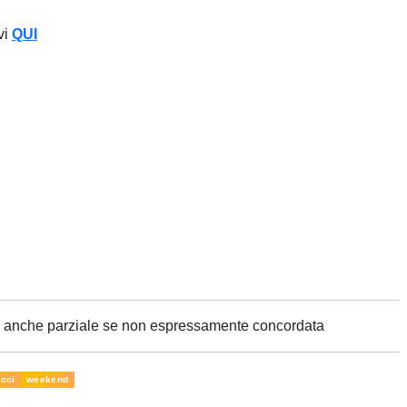
vi
QUI
ne anche parziale se non espressamente concordata
acci
weekend