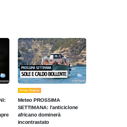
Prima Pagina
NI:
Meteo PROSSIMA
SETTIMANA: l'anticiclone
mpre
africano dominerà
incontrastato