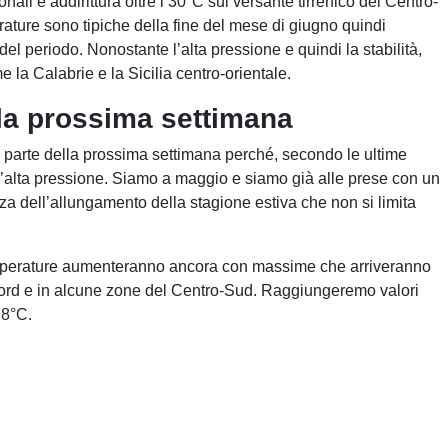
onali e addirittura oltre i 30°C sul versante tirrenico del Centro-
ature sono tipiche della fine del mese di giugno quindi
del periodo. Nonostante l’alta pressione e quindi la stabilità,
 la Calabrie e la Sicilia centro-orientale.
 la prossima settimana
a parte della prossima settimana perché, secondo le ultime
ll’alta pressione. Siamo a maggio e siamo già alle prese con un
za dell’allungamento della stagione estiva che non si limita
emperature aumenteranno ancora con massime che arriveranno
Nord e in alcune zone del Centro-Sud. Raggiungeremo valori
e 8°C.