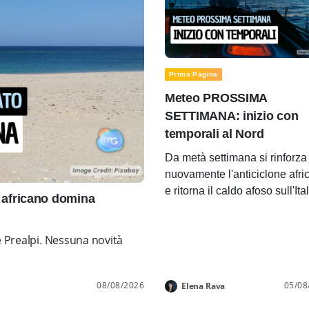
Prima Pagina
Meteo PROSSIMA
SETTIMANA: inizio con
temporali al Nord
Da metà settimana si rinforza
nuovamente l'anticiclone afri
e ritorna il caldo afoso sull'Ita
africano domina
e Prealpi. Nessuna novità
08/08/2026
05/08
Elena Rava