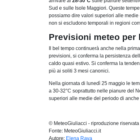
arrivare ai
28-30°C
sulle pianure settentri
Sud e sulle Isole Maggiori. Queste temper
possiamo dire valori superiori alle medie 
non si escludono temporali in regioni come
Previsioni meteo per
Il bel tempo continuerà anche nella prim
previsioni, si conferma la persistenza de
caldo quasi estivo. Si conferma la tenden
più ai soliti 3 mesi canonici.
Nella giornata di lunedì 25 maggio le t
a 30-32°C soprattutto nelle pianure del 
superiori alle medie del periodo di anch
© MeteoGiuliacci - riproduzione riservata
Fonte: MeteoGiuliacci.it
Autore:
Elena Rava