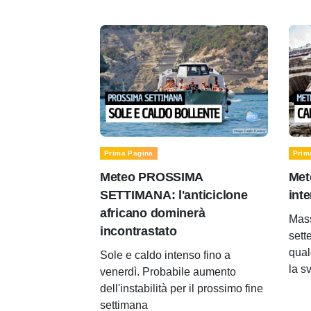
Prima Pagina
Prim
Meteo PROSSIMA
Met
SETTIMANA: l'anticiclone
inte
africano dominerà
Mass
incontrastato
sett
qual
Sole e caldo intenso fino a
la s
venerdì. Probabile aumento
dell'instabilità per il prossimo fine
settimana