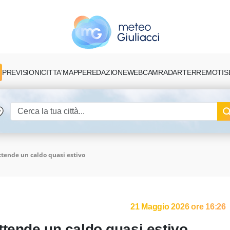
PREVISIONI
CITTA'
MAPPE
REDAZIONE
TERREMOTI
S
WEBCAM
RADAR
tende un caldo quasi estivo
21 Maggio 2026 ore 16:26
tende un caldo quasi estivo