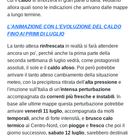
cui il
caldo
si smorzerà in gran parte d'Italia: vediamo
allora quali sono le indicazioni che arrivano dalle mappe
a lungo termine.
L'ANIMAZIONE CON L'EVOLUZIONE DEL CALDO
FINO AI PRIMI DI LUGLIO
La tanto attesa
rinfrescata
in realtà si farà attendere
ancora un po', perchè anche la prima parte della
seconda settimana di luglio vedrà, come protagonisti
assoluti, il sole e il
caldo afoso
. Poi però potrebbe
arrivare il tanto atteso cambiamento della situazione
meteo, con la precipitosa ritirata dell'
alta
pressione
e
l'irruzione sull'Italia di un'
intensa perturbazione
accompagnata da
correnti più fresche e instabili
. In
base alle ultime mappe questa perturbazione potrebbe
arrivare
venerdì 11 luglio
, accompagnata da molti
temporali
, anche di forte intensità, e
brusco calo
termico
al Centro-Nord, con
piogge
e
fresco
che poi il
giorno successivo,
sabato 12 luglio
, sarebbero destinati