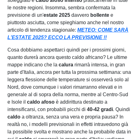
soleggiato e
caldo afoso intenso
praticamente in tutte
le nostre regioni. Insomma, sembra confermata la
previsione di un'
estate 2025
davvero
bollente
e
piuttosto asciutta, come spieghiamo anche nel nostro
articolo di tendenza stagionale:
METEO: COME SARÀ
L'ESTATE 2025? ECCO LA PREVISIONE !!
Cosa dobbiamo aspettarci quindi per i prossimi giorni,
quanto durerà ancora questo caldo africano? Le ultime
mappe indicano che la
calura
rimarrà intensa, in gran
parte d'Italia, ancora per tutta la prossima settimana: una
leggera flessione delle temperature si osserverà solo al
Nord, dove comunque i valori rimarranno elevati e in
generale al di sopra della norma, mentre al Centro-Sud
e Isole il
caldo afoso
è addirittura destinato a
intensificarsi, con probabili picchi di
40-42 gradi
. Quindi
caldo
a oltranza, senza una vera e propria pausa? In
realtà no, i modelli previsionali in effetti intravedono già
la possibile svolta e mostrano anche la probabile data in