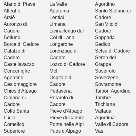
Alano di Piave
La Valle
Agordino
Alleghe
Agordina
Santo Stefano di
Arsiè
Lentiai
Cadore
Auronzo di
Limana
San Vito di
Cadore
Livinallongo del
Cadore
Belluno
Col di Lana
Sappada
Borca di Cadore
Longarone
Sedico
Calalzo di
Lorenzago di
Selva di Cadore
Cadore
Cadore
Seren del
Castellavazzo
Lozzo di Cadore
Grappa
Cencenighe
Mel
Sospirolo
Agordino
Ospitale di
Soverzene
Cesiomaggiore
Cadore
Sovramonte
Chies d'Alpago
Pedavena
Taibon Agordino
Cibiana di
Perarolo di
Tambre
Cadore
Cadore
Trichiana
Colle Santa
Pieve d'Alpago
Vallada
Lucia
Pieve di Cadore
Agordina
Comelico
Ponte nelle Alpi
Valle di Cadore
Superiore
Puos d'Alpago
Vas