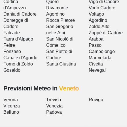
Cortina
Quero
Vigo di Cadore
d'Ampezzo
Rivamonte
Vodo Cadore
Danta di Cadore
Agordino
Voltago
Domegge di
Rocca Pietore
Agordino
Cadore
San Gregorio
Zoldo Alto
Falcade
nelle Alpi
Zoppè di Cadore
Farra d'Alpago
San Nicolò di
Arabba
Feltre
Comelico
Passo
Fonzaso
San Pietro di
Campolongo
Canale d'Agordo
Cadore
Marmolada
Forno di Zoldo
Santa Giustina
Civetta
Gosaldo
Nevegal
Previsioni Meteo in
Veneto
Verona
Treviso
Rovigo
Vicenza
Venezia
Belluno
Padova