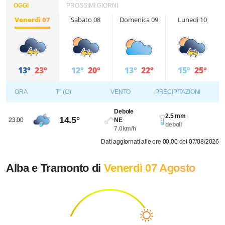
OGGI
PROSSIMI GIORNI
Venerdì 07
Sabato 08
Domenica 09
Lunedì 10
13°
23°
12°
20°
13°
22°
15°
25°
ORA
T° (C)
VENTO
PRECIPITAZIONI
Debole
2.5 mm
14.5°
23.00
NE
deboli
7.0km/h
Dati aggiornati alle ore 00.00 del 07/08/2026
Alba e Tramonto di
Venerdì 07 Agosto