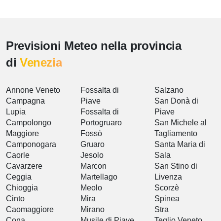
Previsioni Meteo nella provincia
di
Venezia
Annone Veneto
Fossalta di
Salzano
Campagna
Piave
San Donà di
Lupia
Fossalta di
Piave
Campolongo
Portogruaro
San Michele al
Maggiore
Fossò
Tagliamento
Camponogara
Gruaro
Santa Maria di
Caorle
Jesolo
Sala
Cavarzere
Marcon
San Stino di
Ceggia
Martellago
Livenza
Chioggia
Meolo
Scorzè
Cinto
Mira
Spinea
Caomaggiore
Mirano
Stra
Cona
Musile di Piave
Teglio Veneto