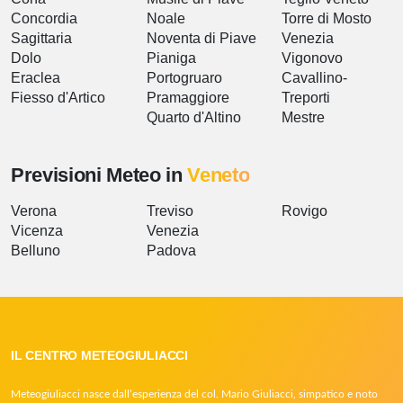
Concordia
Noale
Torre di Mosto
Sagittaria
Noventa di Piave
Venezia
Dolo
Pianiga
Vigonovo
Eraclea
Portogruaro
Cavallino-
Fiesso d'Artico
Pramaggiore
Treporti
Quarto d'Altino
Mestre
Previsioni Meteo in
Veneto
Verona
Treviso
Rovigo
Vicenza
Venezia
Belluno
Padova
IL CENTRO METEOGIULIACCI
Meteogiuliacci nasce dall’esperienza del col. Mario Giuliacci, simpatico e noto