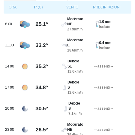
ORA
T° (C)
VENTO
PRECIPITAZIONI
Moderato
1.0 mm
25.1°
8.00
NE
isolate
27.9km/h
Moderato
0.4 mm
33.2°
11.00
E
isolate
18.6km/h
Debole
35.3°
14.00
SE
-- assenti --
13.0km/h
Debole
34.8°
17.00
S
-- assenti --
13.6km/h
Debole
30.5°
20.00
S
-- assenti --
7.1km/h
Moderato
26.5°
23.00
NE
-- assenti --
39.4km/h