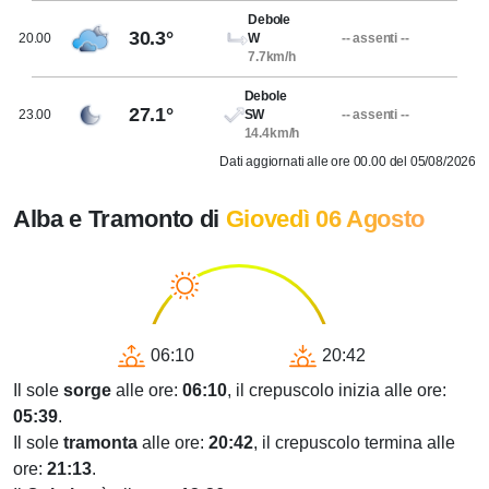
Debole
30.3°
20.00
W
-- assenti --
7.7km/h
Debole
27.1°
23.00
SW
-- assenti --
14.4km/h
Dati aggiornati alle ore 00.00 del 05/08/2026
Alba e Tramonto di
Giovedì 06 Agosto
06:10
20:42
Il sole
sorge
alle ore:
06:10
, il crepuscolo inizia alle ore:
05:39
.
Il sole
tramonta
alle ore:
20:42
, il crepuscolo termina alle
ore:
21:13
.