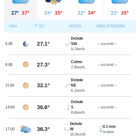
27°
37°
24°
35°
22°
34°
23°
35°
ORA
T° (C)
VENTO
PRECIPITAZIONI
Debole
27.1°
5.00
SW
-- assenti --
8.7km/h
Calmo
27.3°
8.00
-- assenti --
2.9km/h
Debole
32.1°
11.00
NE
-- assenti --
6.1km/h
Debole
36.6°
14.00
S
-- assenti --
8.8km/h
Debole
0.1 mm
36.3°
17.00
W
isolate
10.9km/h