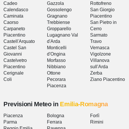
Cadeo
Gazzola
Rottofreno
Calendasco
Gossolengo
San Giorgio
Caminata
Gragnano
Piacentino
Caorso
Trebbiense
San Pietro in
Carpaneto
Gropparello
Cerro
Piacentino
Lugagnano Val
Sarmato
Castell'Arquato
d'Arda
Travo
Castel San
Monticelli
Vernasca
Giovanni
d'Ongina
Vigolzone
Castelvetro
Morfasso
Villanova
Piacentino
Nibbiano
sull'Arda
Cerignale
Ottone
Zerba
Coli
Pecorara
Ziano Piacentino
Piacenza
Previsioni Meteo in
Emilia-Romagna
Piacenza
Bologna
Forlì
Parma
Ferrara
Rimini
Reggio Emilia
Ravenna