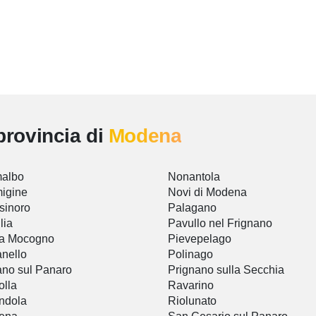
provincia di
Modena
malbo
Nonantola
igine
Novi di Modena
sinoro
Palagano
lia
Pavullo nel Frignano
a Mocogno
Pievepelago
nello
Polinago
no sul Panaro
Prignano sulla Secchia
lla
Ravarino
ndola
Riolunato