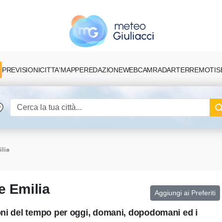
PREVISIONI
CITTA'
MAPPE
REDAZIONE
TERREMOTI
S
WEBCAM
RADAR
ilia
e Emilia
Aggiungi ai Preferiti
ioni del tempo per oggi, domani, dopodomani ed i