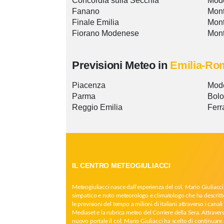
Concordia sulla Secchia
Mod
Fanano
Mont
Finale Emilia
Mont
Fiorano Modenese
Mon
Previsioni Meteo in
Emilia-Ro
Piacenza
Mod
Parma
Bol
Reggio Emilia
Ferr
IL CENTRO METEOGIULIACCI
Meteogiuliacci nasce dall’esperienza del col. Mario Giuliacci
simpatico e noto meteorologo e climatologo che ha descritt
le previsioni del tempo a milioni di italiani attraverso i canali 
Mediaset e la rubrica meteo del Corriere della Sera. Attrave
nuovo portale il col. Mario Giuliacci ha scelto di continuare 