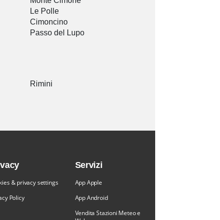
Monte Cimone
Le Polle
Cimoncino
Passo del Lupo
Rimini
ivacy
Servizi
ies & privacy settings
App Apple
acy Policy
App Android
Vendita Stazioni Meteo e