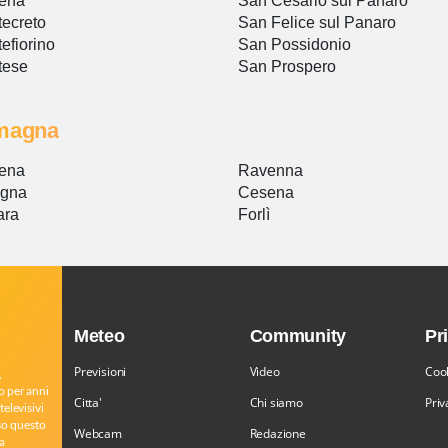
ena
San Cesario sul Panaro
ecreto
San Felice sul Panaro
efiorino
San Possidonio
tese
San Prospero
magna
ena
Ravenna
ogna
Cesena
ara
Forlì
Meteo
Community
Pr
Previsioni
Video
Cook
,
o per anni
Citta'
Chi siamo
Priv
televisivi
rso questo
Webcam
Redazione
a