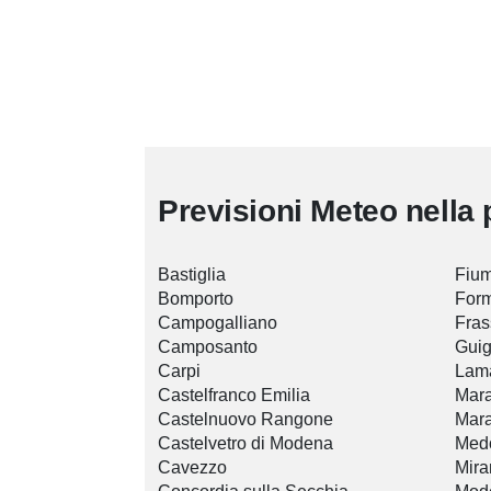
Previsioni Meteo nella 
Bastiglia
Fiu
Bomporto
Form
Campogalliano
Fras
Camposanto
Guig
Carpi
Lam
Castelfranco Emilia
Mara
Castelnuovo Rangone
Mara
Castelvetro di Modena
Medo
Cavezzo
Mira