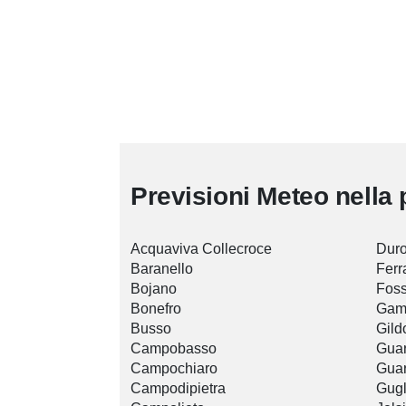
Previsioni Meteo nella 
Acquaviva Collecroce
Duro
Baranello
Ferr
Bojano
Foss
Bonefro
Gam
Busso
Gild
Campobasso
Guar
Campochiaro
Guar
Campodipietra
Gugl