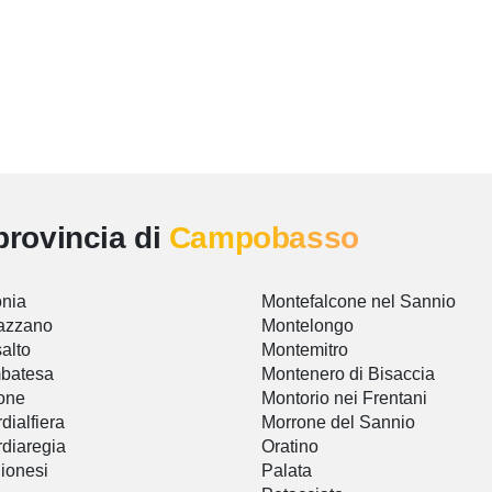
provincia di
Campobasso
nia
Montefalcone nel Sannio
azzano
Montelongo
alto
Montemitro
batesa
Montenero di Bisaccia
one
Montorio nei Frentani
dialfiera
Morrone del Sannio
diaregia
Oratino
ionesi
Palata