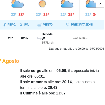
>
22°
33°
22°
35°
22°
35°
22°
34°
PERC.
UM.
VENTO
PRECIPITAZIONI
Debole
23°
62%
W
-- assenti --
15.7km/h
Dati aggiornati alle ore 00.00 del 07/08/2026
7 Agosto
Il sole
sorge
alle ore:
06:00
, il crepuscolo inizia
alle ore:
05:31
.
Il sole
tramonta
alle ore:
20:14
, il crepuscolo
termina alle ore:
20:43
.
Il
Culmine
è alle ore:
13:07
.