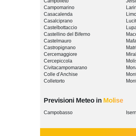
Campolieto
Jelsi
Campomarino
Lari
Casacalenda
Lim
Casalciprano
Luci
Castelbottaccio
Lup
Castellino del Biferno
Macc
Castelmauro
Mafa
Castropignano
Matr
Cercemaggiore
Mira
Cercepiccola
Moli
Civitacampomarano
Mona
Colle d'Anchise
Mon
Colletorto
Mont
Previsioni Meteo in
Molise
Campobasso
Iser