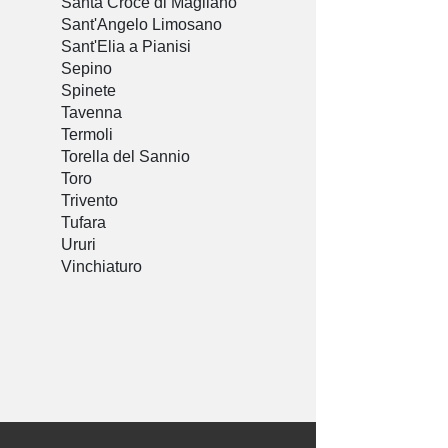
Santa Croce di Magliano
Sant'Angelo Limosano
Sant'Elia a Pianisi
Sepino
Spinete
Tavenna
Termoli
Torella del Sannio
Toro
Trivento
Tufara
Ururi
Vinchiaturo