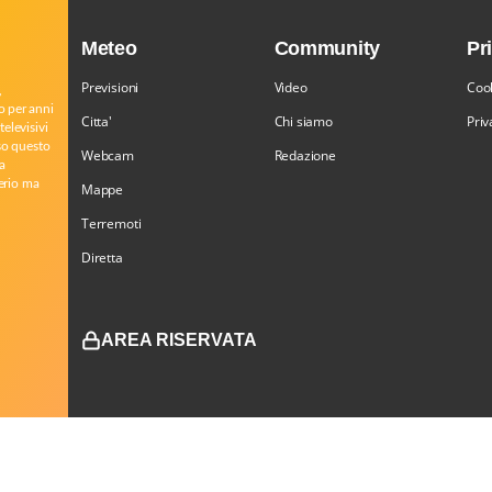
Meteo
Community
Pr
Previsioni
Video
Cook
,
o per anni
Citta'
Chi siamo
Priv
televisivi
rso questo
Webcam
Redazione
a
serio ma
Mappe
Terremoti
Diretta
AREA RISERVATA