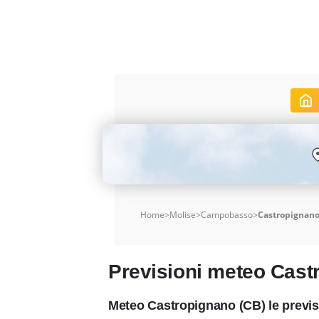
Home
>
Molise
>
Campobasso
>
Castropignan
Previsioni meteo Cast
Meteo Castropignano (CB) le previs