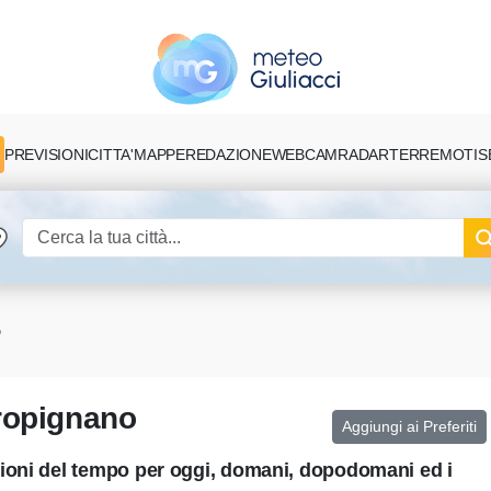
PREVISIONI
CITTA'
MAPPE
REDAZIONE
TERREMOTI
S
WEBCAM
RADAR
o
ropignano
Aggiungi ai Preferiti
ioni del tempo per oggi, domani, dopodomani ed i