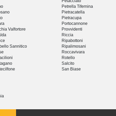
Petacciato
no
Petrella Tifernina
osano
Pietracatella
to
Pietracupa
ara
Portocannone
hia Valfortore
Provvidenti
lda
Riccia
ice
Ripabottoni
bello Sannitico
Ripalimosani
se
Roccavivara
cilioni
Rotello
tagano
Salcito
ecilfone
San Biase
nia