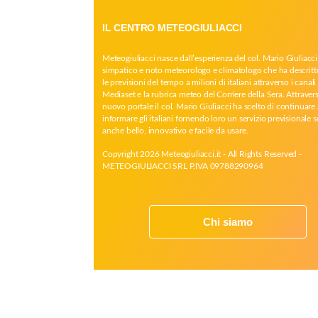
IL CENTRO METEOGIULIACCI
Meteogiuliacci nasce dall’esperienza del col. Mario Giuliacci
simpatico e noto meteorologo e climatologo che ha descritt
le previsioni del tempo a milioni di italiani attraverso i canali 
Mediaset e la rubrica meteo del Corriere della Sera. Attrave
nuovo portale il col. Mario Giuliacci ha scelto di continuare 
informare gli italiani fornendo loro un servizio previsionale 
anche bello, innovativo e facile da usare.
Copyright 2026 Meteogiuliacci.it - All Rights Reserved -
METEOGIULIACCI SRL P.IVA 09788290964
Chi siamo