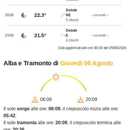
Debole
22.3°
20.00
NE
-- assenti --
5.3km/h
Debole
21.5°
23.00
E
-- assenti --
6.1km/h
Dati aggiornati alle ore 00.00 del 05/08/2026
Alba e Tramonto di
Giovedì 06 Agosto
06:09
20:09
Il sole
sorge
alle ore:
06:09
, il crepuscolo inizia alle ore:
05:42
.
Il sole
tramonta
alle ore:
20:09
, il crepuscolo termina alle
ore:
20:36
.