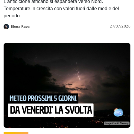
L'anticiclone africano si espanderà verso Nord.
Temperature in crescita con valori fuori dalle medie del
periodo
27/07/2026
Elena Rava